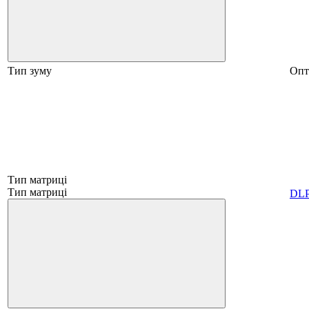
Тип зуму
Опт
Тип матриці
Тип матриці
DL