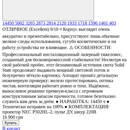
14450
5002
3265
2873
2814
2120
1933
1718
1596
1461
403
ОТЛИЧНОЕ (Excellent) 9/10 ◽ Корпус выглядит очень
аккуратно и презентабельно, присутствуют лишь обычные
мелкие следы использования, сугубо косметические и на
работу устройства не влияющие. ⚠️ ОСОБЕННОСТИ:
Профессиональный инсталляционный лазерный тяжеловес,
созданный для бескомпромиссной стабильности! Несмотря на
свой рабочий пробег, этот безламповый источник света Solid
State продолжает выдавать мощный световой поток и
безупречно чёткую картинку. Аппарат прошёл детальную
инженерную проверку: железо протестировано, оптика
чистая, вентиляция работает ровно и тихо. Надёжное,
выносливое решение премиум-класса с огромным
конструктивным запасом прочности, готовое безотказно
служить вам день за днём. ● НАРАБОТКА: 14450 ч ●
Технически исправен на 100% ● КОМПЛЕКТАЦИЯ:
проектор NEC P502HL-2, пульт ДУ, шнур 220В
16 900 грн
Купить
В кредит