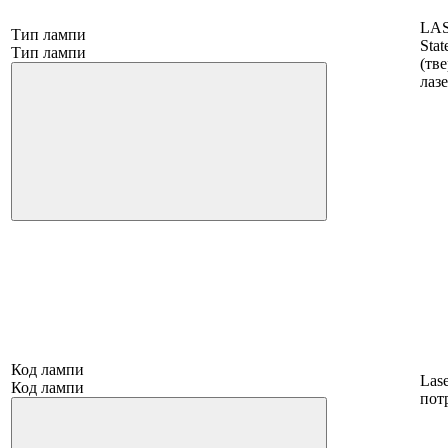
LAS
Тип лампи
Stat
Тип лампи
(тв
лаз
Код лампи
Las
Код лампи
пот