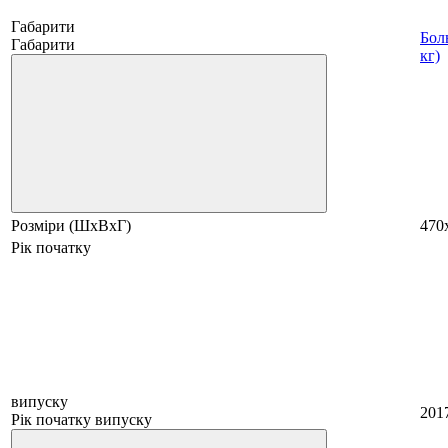
Габарити
Бол
Габарити
кг)
Розміри (ШхВхГ)
470
Рік початку
випуску
201
Рік початку випуску