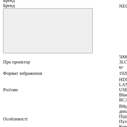
Бренд
Бренд
NE
5000
Про проектор
3LC
кг
Формат зображення
192
HDM
LAN
Роз'єми
USB
Blue
RC
Вбу
дин
Під
Особливості
Пул
Кор