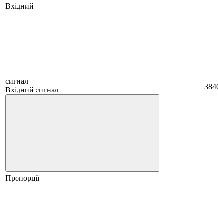
Вхідний
сигнал
384
Вхідний сигнал
Пропорції