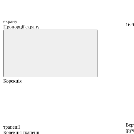
екрану
16:9
Пропорції екрану
Корекція
Вер
трапеції
(руч
Корекція трапеції