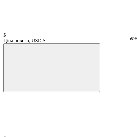
$
599
Ціна нового, USD $