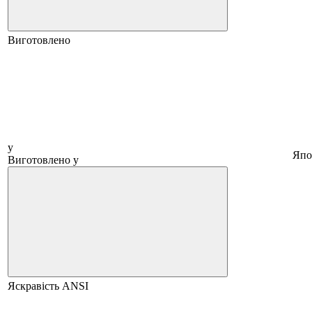
Виготовлено
у
Япо
Виготовлено у
Яскравість ANSI