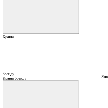
Країна
бренду
Япо
Країна бренду