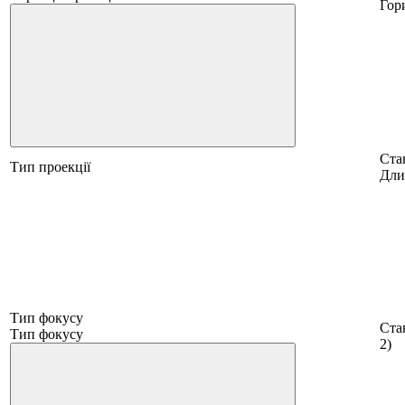
Гор
Ста
Тип проекції
Дли
Тип фокусу
Стан
Тип фокусу
2)