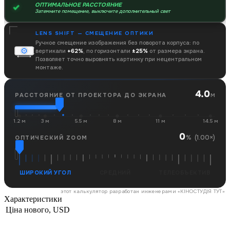
ОПТИМАЛЬНОЕ РАССТОЯНИЕ
Затемните помещение, выключите дополнительный свет
LENS SHIFT — СМЕЩЕНИЕ ОПТИКИ
Ручное смещение изображения без поворота корпуса: по
вертикали
+62%
, по горизонтали
±25%
от размера экрана.
Позволяет точно выровнять картинку при нецентральном
монтаже.
4.0
м
РАССТОЯНИЕ ОТ ПРОЕКТОРА ДО ЭКРАНА
1.2 м
3 м
5.5 м
8 м
11 м
14.5 м
0
(1.00×)
%
ОПТИЧЕСКИЙ ZOOM
ШИРОКИЙ УГОЛ
СРЕДНИЙ
ТЕЛЕОБЪЕКТИВ
этот калькулятор разработан инженерами «
КІНОСТУДІЯ ТУТ
»
Характеристики
Ціна нового, USD