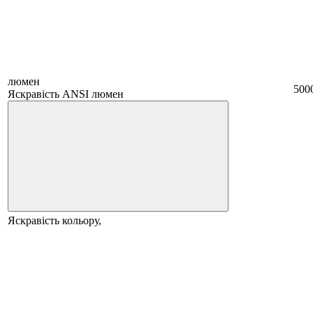
люмен
500
Яскравість ANSI люмен
Яскравість кольору,