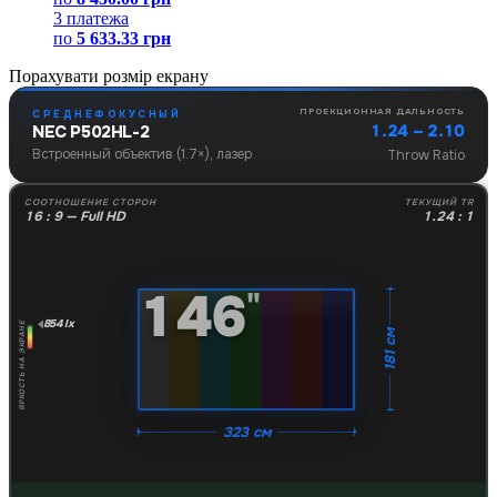
3 платежа
по
5 633.33 грн
Порахувати розмір екрану
ПРОЕКЦИОННАЯ ДАЛЬНОСТЬ
СРЕДНЕФОКУСНЫЙ
1.24 – 2.10
NEC P502HL-2
Встроенный объектив (1.7×), лазер
Throw Ratio
СООТНОШЕНИЕ СТОРОН
ТЕКУЩИЙ TR
16 : 9 — Full HD
1.24 : 1
146
"
854 lx
ЯРКОСТЬ НА ЭКРАНЕ
181 см
323 см