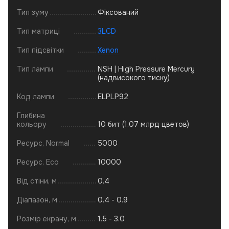
Тип зуму
Фіксований
Тип матриці
3LCD
Тип підсвітки
Xenon
Тип лампи
NSH | High Pressure Mercury
(надвисокого тиску)
Код лампи
ELPLP92
Глибина
кольору
10 бит (1.07 млрд цветов)
Ресурс, Normal
5000
Ресурс, Eco
10000
Від стіни, м
0.4
Діапазон, м
0.4 - 0.9
Розмір екрану, м
1.5 - 3.0