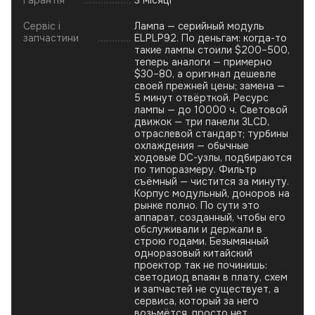
Гарантія
3 місяці
Сервіс і
Лампа — серийный модуль
запчастини
ELPLP92. По деньгам: когда-то
такие лампы стоили $200–500,
теперь аналоги — примерно
$30–80, а оригинал дешевле
своей прежней цены; замена —
5 минут отвёрткой. Ресурс
лампы — до 10000 ч. Световой
движок — три панели 3LCD,
отраслевой стандарт; турбины
охлаждения — обычные
ходовые DC-узлы, подбираются
по типоразмеру. Фильтр
съёмный — чистится за минуту.
Корпус модульный, доноров на
рынке полно. По сути это
аппарат, созданный, чтобы его
обслуживали и держали в
строю годами. Безымянный
одноразовый китайский
проектор так не починишь:
светодиод впаян в плату, схем
и запчастей не существует, а
сервиса, который за него
возьмётся, просто нет.