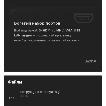
Богатый набор
портов
Всё под рукой:
3×HDMI (с MHL), VGA, USB,
LAN, аудио
— подключай приставку,
ноутбук, медиаплеер и управляй по сети.
Высшее проф
Файлы
Інструкція з експлуатації
14.1 МБ
PDF