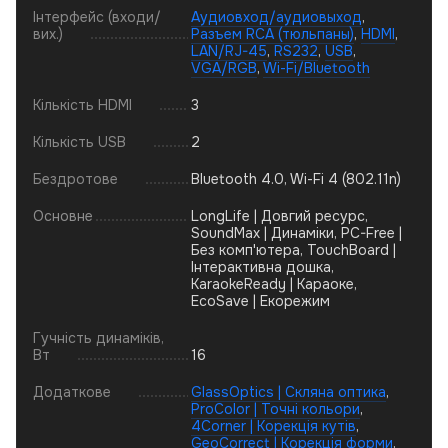
Інтерфейс (входи/
Аудиовход/аудиовыход
,
вих.)
Разъем RCA (тюльпаны)
,
HDMI
,
LAN/RJ-45
,
RS232
,
USB
,
VGA/RGB
,
Wi-Fi/Bluetooth
Кількість HDMI
3
Кількість USB
2
Бездротове
Bluetooth 4.0, Wi-Fi 4 (802.11n)
Основне
LongLife | Довгий ресурс,
SoundMax | Динаміки, PC-Free |
Без комп'ютера, TouchBoard |
Інтерактивна дошка,
KaraokeReady | Караоке,
EcoSave | Екорежим
Гучність динаміків,
Вт
16
Додаткове
GlassOptics | Скляна оптика
,
ProColor | Точні кольори
,
4Corner | Корекція кутів
,
GeoCorrect | Корекція форми
,