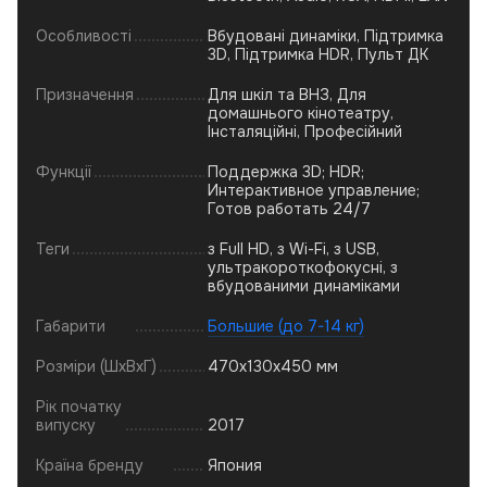
Особливості
Вбудовані динаміки, Підтримка
3D, Підтримка HDR, Пульт ДК
Призначення
Для шкіл та ВНЗ, Для
домашнього кінотеатру,
Інсталяційні, Професійний
Функції
Поддержка 3D; HDR;
Интерактивное управление;
Готов работать 24/7
Теги
з Full HD, з Wi-Fi, з USB,
ультракороткофокусні, з
вбудованими динаміками
Габарити
Большие (до 7-14 кг)
Розміри (ШхВхГ)
470x130x450 мм
Рік початку
випуску
2017
Країна бренду
Япония