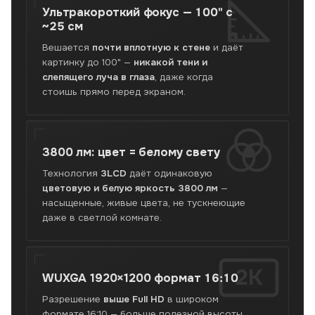
с
Ультракороткий фокус —
100" с
~25
~25 см
см
Вешается
почти вплотную к стене
и даёт
без
картинку до 100" —
никакой тени и
тени.
слепящего луча в глаза
, даже когда
Превращает
стоишь прямо перед экраном.
стену
в
сенсорный
экран.
Проверено,
3800 лм: цвет =
белому свету
гарантия,
Технология
3LCD
даёт одинаковую
Новая
цветовую и белую яркость 3800 лм
—
Почта
насыщенные, живые цвета, не тускнеющие
по
даже в светлой комнате.
Украине,
самовывоз
во
Львове.
2K
WUXGA 1920×1200
формат 16:10
Разрешение
выше Full HD
в широком
формате 16:10 — больше полезной высоты