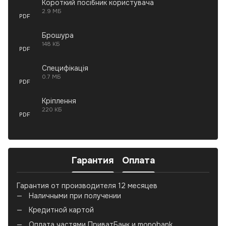
Короткий посібник користувача
2.9 МБ
PDF
Брошура
148 КБ
PDF
Специфікація
0.7 МБ
PDF
Кріплення
220 КБ
PDF
Гарантия
Оплата
Гарантия от производителя 12 месяцев
Наличными при получении
Кредитной картой
Оплата частями ПриватБанк и monobank