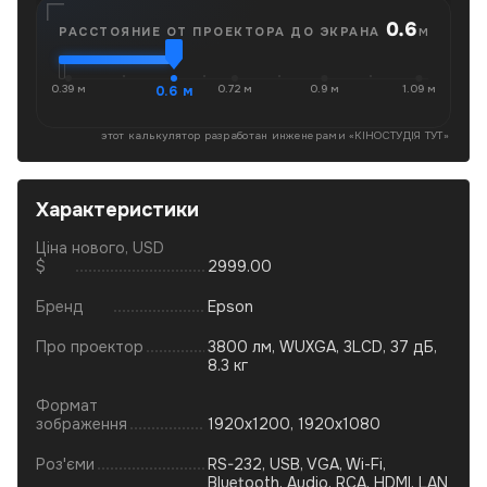
0.6
м
РАССТОЯНИЕ ОТ ПРОЕКТОРА ДО ЭКРАНА
0.39 м
0.6 м
0.72 м
0.9 м
1.09 м
этот калькулятор разработан инженерами «
КІНОСТУДІЯ ТУТ
»
Характеристики
Ціна нового, USD
$
2999.00
Бренд
Epson
Про проектор
3800 лм, WUXGA, 3LCD, 37 дБ,
8.3 кг
Формат
зображення
1920x1200, 1920x1080
Роз'єми
RS-232, USB, VGA, Wi-Fi,
Bluetooth, Audio, RCA, HDMI, LAN