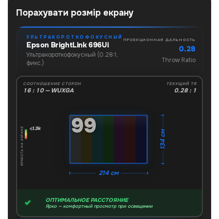
Порахувати розмір екрану
УЛЬТРАКОРОТКОФОКУСНЫЙ
ПРОЕКЦИОННАЯ ДАЛЬНОСТЬ
Epson BrightLink 696Ui
0.28
Ультракороткофокусный (0.28:1,
Throw Ratio
фикс.)
СООТНОШЕНИЕ СТОРОН
ТЕКУЩИЙ TR
16 : 10 — WUXGA
0.28 : 1
"
99
1.3k
ЯРКОСТЬ НА ЭКРАНЕ
134 см
214 см
ОПТИМАЛЬНОЕ РАССТОЯНИЕ
Ярко — комфортный просмотр при освещении