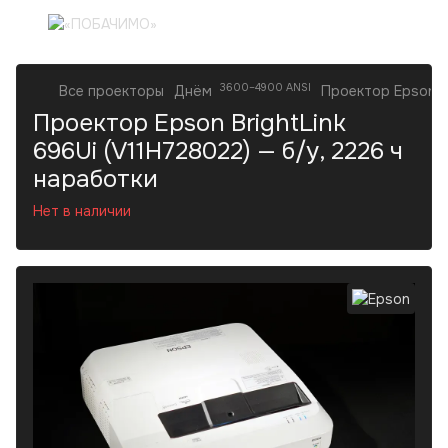
3600–4900 ANSI
Все проекторы
Днём
Проектор Epson Br
Проектор Epson BrightLink
696Ui (V11H728022) — б/у, 2226 ч
наработки
Нет в наличии