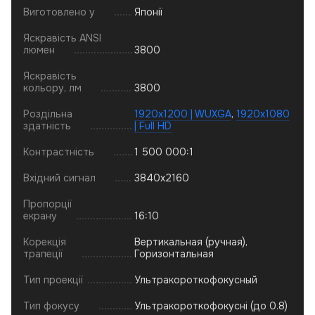
Виготовлено у
Японії
Яскравість ANSI
люмен
3800
Яскравість
кольору, лм
3800
Роздільна
1920x1200 | WUXGA
,
1920x1080
здатність
| Full HD
Контрастність
1 500 000:1
Вхідний сигнал
3840x2160
Пропорції
екрану
16:10
Корекція
Вертикальная (ручная),
трапеції
Горизонтальная
Тип проекції
Ультракороткофокусный
Тип фокусу
Ультракороткофокусні (до 0.8)