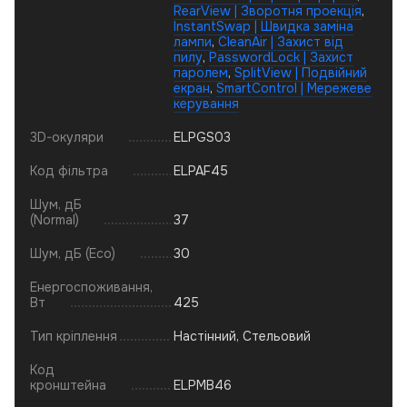
RearView | Зворотня проекція
,
InstantSwap | Швидка заміна
лампи
,
CleanAir | Захист від
пилу
,
PasswordLock | Захист
паролем
,
SplitView | Подвійний
екран
,
SmartControl | Мережеве
керування
3D-окуляри
ELPGS03
Код фільтра
ELPAF45
Шум, дБ
(Normal)
37
Шум, дБ (Eco)
30
Енергоспоживання,
Вт
425
Тип кріплення
Настінний, Стельовий
Код
кронштейна
ELPMB46