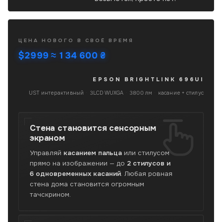
Epson
ЦЕНА НОВОГО В СВОЁ ВРЕМЯ
BrightLink
$2999
≈ 134 600 ₴
696Ui
б/
у
EPSON BRIGHTLINK 696UI
6 августа
—
UST интерактивный
·
3LCD WUXGA
·
3800 лм
·
касание + стилус
интерактивный
ультракороткофокусный
проектор
Стена становится
сенсорным
3LCD
экраном
WUXGA
1920×1200,
Управляй
касанием пальца
или стилусом
3800
прямо на изображении — до
2 стилусов и
лм,
6 одновременных касаний
. Любая ровная
касание
стена дома становится огромным
пальцем
тачскрином.
и
стилусом,
100"