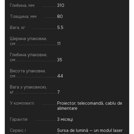
Глибина, мм
310
Товщина, мм
80
Вага, кг
5.5
Ширина упаковки,
см
11
Глибина упаковки,
см
35
Висота упаковки,
см
44
Вага з упаковкою,
кг
7
У комплекті
Proiector, telecomandă, cablu de
alimentare
Гарантія
3 місяці
Сервіс і
Sursa de lumină — un modul laser