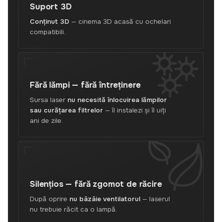
Suport
3D
Conținut 3D
— cinema 3D acasă cu ochelari
compatibili.
Fără lămpi —
fără întreținere
Sursa laser
nu necesită înlocuirea lămpilor
sau curățarea filtrelor
— îl instalezi și îl uiți
ani de zile.
Silențios —
fără zgomot de răcire
După oprire
nu bâzâie ventilatorul
— laserul
nu trebuie răcit ca o lampă.