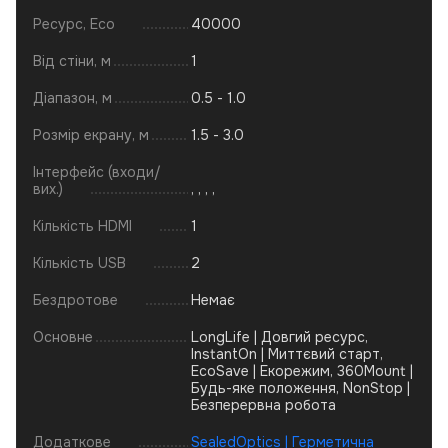
Ресурс, Eco
40000
Від стіни, м
1
Діапазон, м
0.5 - 1.0
Розмір екрану, м
1.5 - 3.0
Інтерфейс (входи/
вих.)
,
,
,
,
Кількість HDMI
1
Кількість USB
2
Бездротове
Немає
Основне
LongLife | Довгий ресурс,
InstantOn | Миттєвий старт,
EcoSave | Екорежим, 360Mount |
Будь-яке положення, NonStop |
Безперервна робота
Додаткове
SealedOptics | Герметична