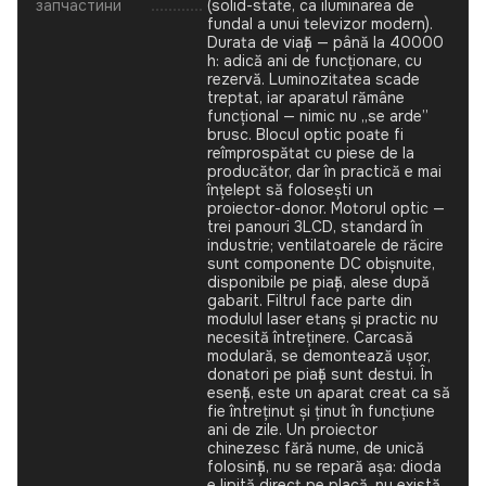
запчастини
(solid-state, ca iluminarea de
fundal a unui televizor modern).
Durata de viață — până la 40000
h: adică ani de funcționare, cu
rezervă. Luminozitatea scade
treptat, iar aparatul rămâne
funcțional — nimic nu „se arde”
brusc. Blocul optic poate fi
reîmprospătat cu piese de la
producător, dar în practică e mai
înțelept să folosești un
proiector-donor. Motorul optic —
trei panouri 3LCD, standard în
industrie; ventilatoarele de răcire
sunt componente DC obișnuite,
disponibile pe piață, alese după
gabarit. Filtrul face parte din
modulul laser etanș și practic nu
necesită întreținere. Carcasă
modulară, se demontează ușor,
donatori pe piață sunt destui. În
esență, este un aparat creat ca să
fie întreținut și ținut în funcțiune
ani de zile. Un proiector
chinezesc fără nume, de unică
folosință, nu se repară așa: dioda
e lipită direct pe placă, nu există