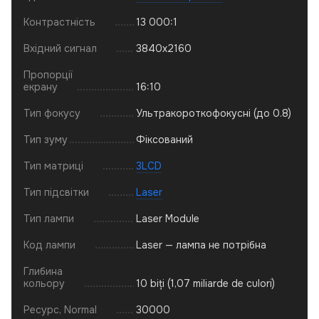
Контрастність
13 000:1
Вхідний сигнал
3840x2160
Пропорції
екрану
16:10
Тип фокусу
Ультракороткофокусні (до 0.8)
Тип зуму
Фіксований
Тип матриці
3LCD
Тип підсвітки
Laser
Тип лампи
Laser Module
Код лампи
Laser — лампа не потрібна
Глибина
кольору
10 biți (1,07 miliarde de culori)
Ресурс, Normal
30000