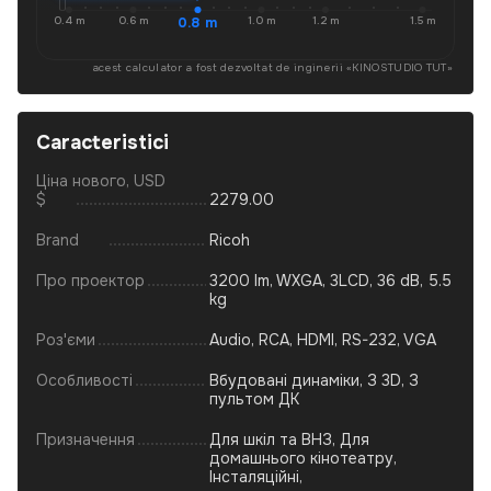
0.4 m
0.6 m
0.8 m
1.0 m
1.2 m
1.5 m
acest calculator a fost dezvoltat de inginerii «
KINOSTUDIO TUT
»
Caracteristici
Ціна нового, USD
$
2279.00
Brand
Ricoh
Про проектор
3200 lm, WXGA, 3LCD, 36 dB, 5.5
kg
Роз'єми
Audio, RCA, HDMI, RS-232, VGA
Особливості
Вбудовані динаміки, З 3D, З
пультом ДК
Призначення
Для шкіл та ВНЗ, Для
домашнього кінотеатру,
Інсталяційні,