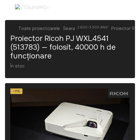
2.600–3.500 ANSI
Toate proiectoarele
Seara
Proiector Ric
Proiector Ricoh PJ WXL4541
(513783) — folosit, 40000 h de
funcționare
În stoc
−11%