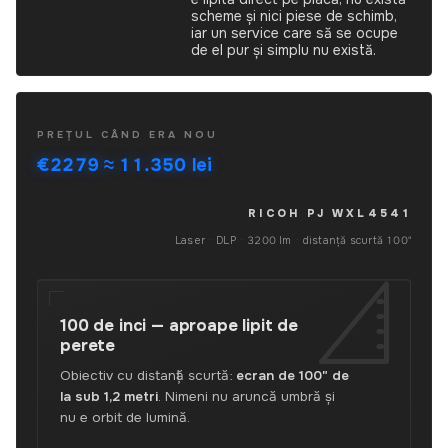
scheme și nici piese de schimb,
iar un service care să se ocupe
de el pur și simplu nu există.
Ricoh
PREȚUL CÂND ERA NOU
PJ
€2279
≈ 11.350 lei
WXL4541,
folosit
—
RICOH PJ WXL4541
6 august
proiector
Laser
·
DLP
·
3200 lm
·
distanță scurtă 100"
laser
DLP
cu
distanță
100 de inci —
aproape lipit de
scurtă,
perete
3200
lm,
Obiectiv cu distanță scurtă:
ecran de 100" de
laser
la sub 1,2 metri
. Nimeni nu aruncă umbră și
20.000
nu e orbit de lumină.
de