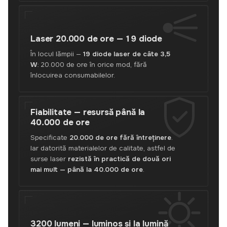
ore,
100"
de
la
Laser 20.000 de ore —
19 diode
un
metru
În locul lămpii —
19 diode laser de câte 3,5
și
W
: 20.000 de ore în orice mod, fără
pornire
înlocuirea consumabilelor.
în
3
secunde.
Fiabilitate —
resursă până la
Cinema
40.000 de ore
mare
fără
Specificate
20.000 de ore fără întreținere
.
întreținere.
Iar datorită materialelor de calitate, astfel de
Verificat,
surse laser
rezistă în practică de două ori
garanție,
mai mult — până la 40.000 de ore
.
livrare
Nova
Poshta,
ridicare
în
3200 lumeni —
luminos și la lumină
Lviv.