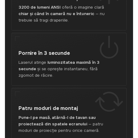
3200 de lumeni ANSI
oferă o imagine clară
chiar și când în cameră nu e întuneric
— nu
trebuie să tragi draperiile.
Pornire în
3 secunde
Laserul atinge
luminozitatea maximă în 3
secunde
și se oprește instantaneu, fără
zgomot de răcire.
Patru moduri
de montaj
Pune-l pe masă, atârnă-l de tavan sau
proiectează din spatele ecranului
— patru
moduri de proiecție pentru orice cameră.