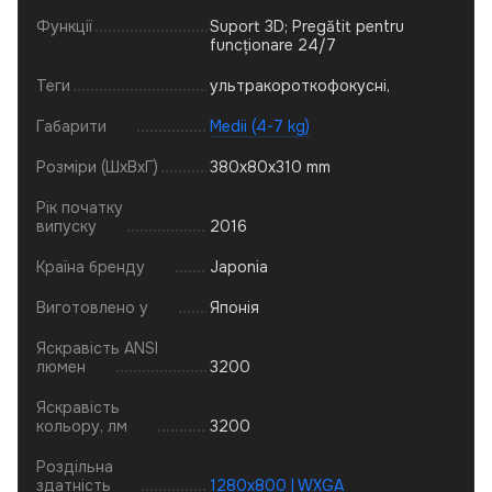
Функції
Suport 3D; Pregătit pentru
funcționare 24/7
Теги
ультракороткофокусні,
Габарити
Medii (4-7 kg)
Розміри (ШхВхГ)
380x80x310 mm
Рік початку
випуску
2016
Країна бренду
Japonia
Виготовлено у
Японія
Яскравість ANSI
люмен
3200
Яскравість
кольору, лм
3200
Роздільна
здатність
1280x800 | WXGA