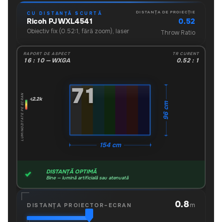
DISTANȚA DE PROIECȚIE
CU DISTANȚĂ SCURTĂ
0.52
Ricoh PJ WXL4541
Obiectiv fix (0.52:1, fără zoom), laser
Throw Ratio
RAPORT DE ASPECT
TR CURENT
16 : 10 — WXGA
0.52 : 1
"
71
LUMINOZITATE PE ECRAN
2.2k
96 cm
154 cm
DISTANȚĂ OPTIMĂ
Bine — lumină artificială sau atenuată
0.8
m
DISTANȚA PROIECTOR–ECRAN