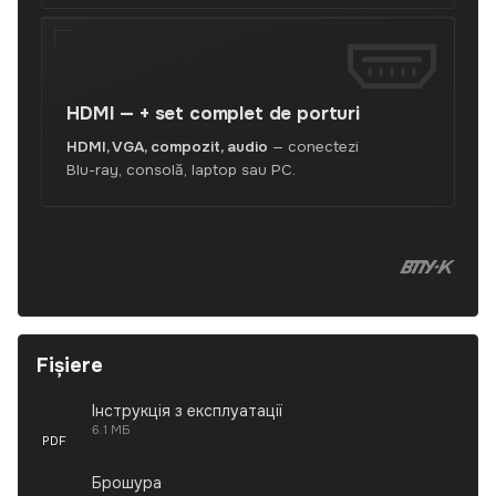
HDMI —
+ set complet de porturi
HDMI, VGA, compozit, audio
— conectezi
Blu-ray, consolă, laptop sau PC.
Colegiu
Fișiere
Інструкція з експлуатації
6.1 МБ
PDF
Брошура