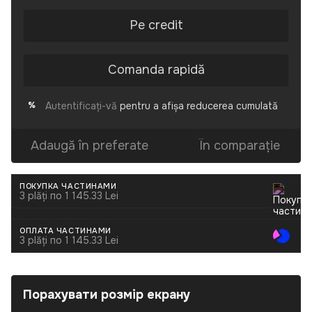
Pe credit
Comanda rapidă
Autentificați-vă
pentru a afișa reducerea cumulată
%
Adaugă în preferate
În comparație
ПОКУПКА ЧАСТИНАМИ
3 plăți по 1 145.33 Lei
ОПЛАТА ЧАСТИНАМИ
3 plăți по 1 145.33 Lei
Порахувати розмір екрану