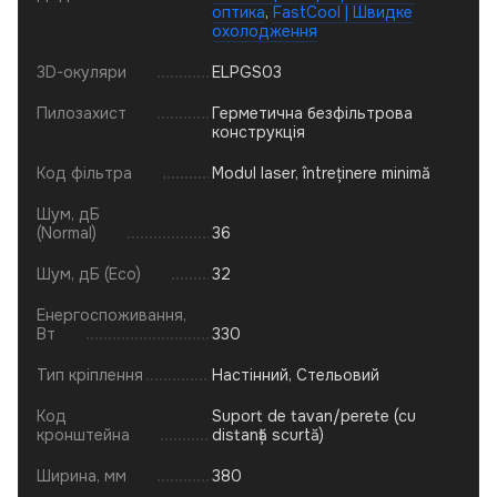
оптика
,
FastCool | Швидке
охолодження
3D-окуляри
ELPGS03
Пилозахист
Герметична безфільтрова
конструкція
Код фільтра
Modul laser, întreținere minimă
Шум, дБ
(Normal)
36
Шум, дБ (Eco)
32
Енергоспоживання,
Вт
330
Тип кріплення
Настінний, Стельовий
Код
Suport de tavan/perete (cu
кронштейна
distanță scurtă)
Ширина, мм
380