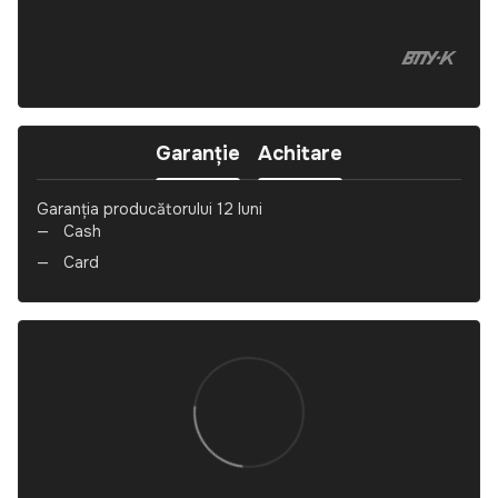
Colegiu
Garanție
Achitare
Garanția producătorului 12 luni
Cash
Card