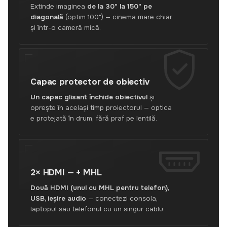
Extinde imaginea
de la 30" la 150" pe
diagonală
(optim 100") — cinema mare chiar
și într-o cameră mică.
Capac
protector de obiectiv
Un capac glisant închide obiectivul
și
oprește în același timp proiectorul — optica
e protejată în drum, fără praf pe lentilă.
2× HDMI —
+ MHL
Două HDMI (unul cu MHL pentru telefon),
USB, ieșire audio
— conectezi consola,
laptopul sau telefonul cu un singur cablu.