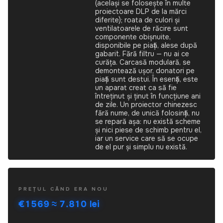
(același se folosește în multe
proiectoare DLP de la mărci
diferite); roata de culori și
ventilatoarele de răcire sunt
componente obișnuite,
disponibile pe piață, alese după
gabarit. Fără filtru — nu ai ce
curăța. Carcasă modulară, se
demontează ușor, donatori pe
piață sunt destui. În esență, este
un aparat creat ca să fie
întreținut și ținut în funcțiune ani
de zile. Un proiector chinezesc
fără nume, de unică folosință, nu
se repară așa: nu există scheme
și nici piese de schimb pentru el,
iar un service care să se ocupe
de el pur și simplu nu există.
Optoma
PREȚUL CÂND ERA NOU
LH150,
€1569
≈ 7.810 lei
folosit
—