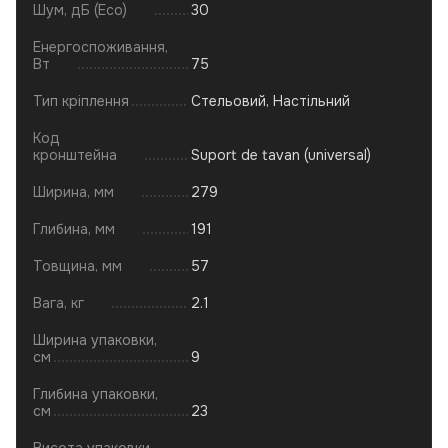
Шум, дБ (Eco)
30
Енергоспоживання,
Вт
75
Тип кріплення
Стельовий, Настільний
Код
кронштейна
Suport de tavan (universal)
Ширина, мм
279
Глибина, мм
191
Товщина, мм
57
Вага, кг
2.1
Ширина упаковки,
см
9
Глибина упаковки,
см
23