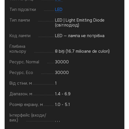
Тип підсвітки
LED
Тип лампи
LED | Light Emitting Diode
(світлодіод)
Код лампи
LED — лампа не потрібна
Глибина
кольору
8 biți (16,7 milioane de culori)
Ресурс, Normal
30000
Ресурс, Eco
30000
Від стіни, м
1
Діапазон, м
1.4 - 6.9
Розмір екрану, м
1.0 - 5.1
Інтерфейс (входи/
вих.)
,
,
,