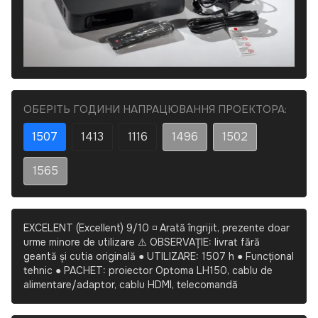
ОБЕРІТЬ ГОДИНИ НАПРАЦЮВАННЯ ПРОЕКТОРА:
1507
1413
1116
1496
1502
1565
EXCELENT (Excellent) 9/10 ◽ Arată îngrijit, prezente doar
urme minore de utilizare ⚠️ OBSERVAȚIE: livrat fără
geantă și cutia originală ● UTILIZARE: 1507 h ● Funcțional
tehnic ● PACHET: proiector Optoma LH150, cablu de
alimentare/adaptor, cablu HDMI, telecomandă