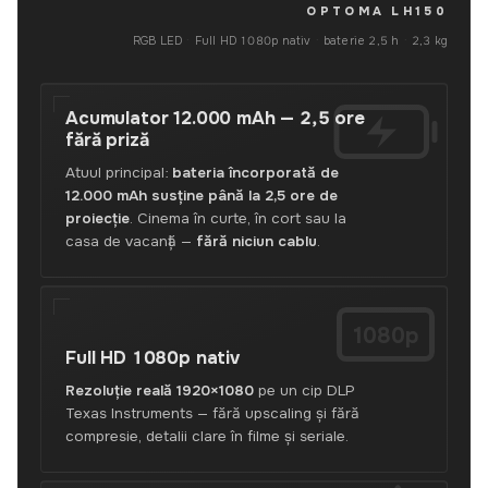
proiector
OPTOMA LH150
6 august
LED
RGB LED
·
Full HD 1080p nativ
·
baterie 2,5 h
·
2,3 kg
portabil
cu
acumulator,
Acumulator 12.000 mAh —
2,5 ore
Full
fără priză
HD
1080p
Atuul principal:
bateria încorporată de
nativ,
12.000 mAh susține până la 2,5 ore de
baterie
proiecție
. Cinema în curte, în cort sau la
de
casa de vacanță —
fără niciun cablu
.
2,5
ore,
RGB
LED
1080p
30.000
Full HD
1080p nativ
de
ore,
Rezoluție reală 1920×1080
pe un cip DLP
REC.709
Texas Instruments — fără upscaling și fără
și
compresie, detalii clare în filme și seriale.
audio
Bluetooth.