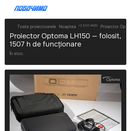
<2.500 ANSI
Toate proiectoarele
Noaptea
Proiector Opto
Proiector Optoma LH150 — folosit,
1507 h de funcționare
În stoc