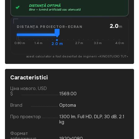
DISTANȚĂ OPTIMĂ
Bine — lumină artificială sau atenuată
2.0
m
DISTANȚA PROIECTOR–ECRAN
0.80 m
1.4 m
2.0 m
2.7 m
3.3 m
4.0 m
acest calculator a fost dezvoltat de inginerii «
KINOSTUDIO TUT
»
Caracteristici
Ціна нового, USD
$
1569.00
Brand
Optoma
Про проектор
1300 lm, Full HD, DLP, 30 dB, 2.1
kg
Формат
зображення
1920x1080