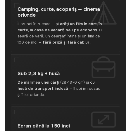
Camping, curte, acoperiș —
cinema
oriunde
Îl arunci în rucsac — și
arăți un film în cort, în
curte, la casa de vacanță sau pe acoperiș
. O
seară de vară, un cearșaf întins și un film de
100 de inci —
fără priză și fără cabluri
.
Sub
2,3 kg + husă
De mărimea unei cărți
(28×19×6 cm) și
cu
husă de transport inclusă
— îl pui în rucsac
și îl iei oriunde.
Ecran
până la 150 inci