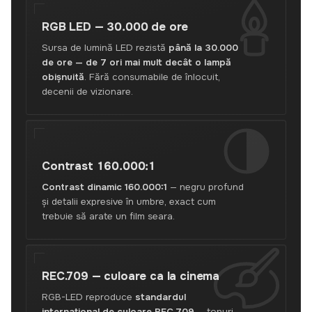
Cinema
afară
RGB LED —
30.000 de ore
fără
priză.
Sursa de lumină LED rezistă
până la 30.000
Verificat,
de ore — de 7 ori mai mult decât o lampă
garanție,
obișnuită
. Fără consumabile de înlocuit,
livrare
decenii de vizionare.
Nova
Poshta,
ridicare
în
Lviv.
Contrast
160.000:1
Contrast dinamic 160.000:1
— negru profund
și detalii expresive în umbre, exact cum
trebuie să arate un film seara.
REC.709 —
culoare ca la cinema
RGB-LED reproduce
standardul
internațional de culoare REC.709
— tonuri