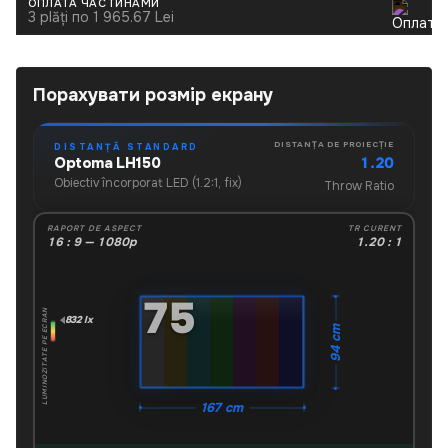
ОПЛАТА ЧАСТИНАМИ
3 plăți по 1 965.67 Lei
Порахувати розмір екрану
DISTANȚA DE PROIECȚIE
DISTANȚĂ STANDARD
1.20
Optoma LH150
Obiectiv încorporat LED (1.2:1, fix)
Throw Ratio
RAPORT DE ASPECT
TR CURENT
16 : 9 — 1080p
1.20 : 1
"
75
LUMINOZITATE PE ECRAN
832 lx
94 cm
167 cm