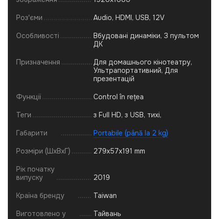
Роз'єми
Audio, HDMI, USB, 12V
Особливості
Вбудовані динаміки, З пультом
ДК
Призначення
Для домашнього кінотеатру,
Ультрапортативний, Для
презентацій
Функції
Control în rețea
Теги
з Full HD, з USB, тихі,
Габарити
Portabile (până la 2 kg)
Розміри (ШхВхГ)
279x57x191 mm
Рік початку
випуску
2019
Країна бренду
Taiwan
Виготовлено у
Тайвань