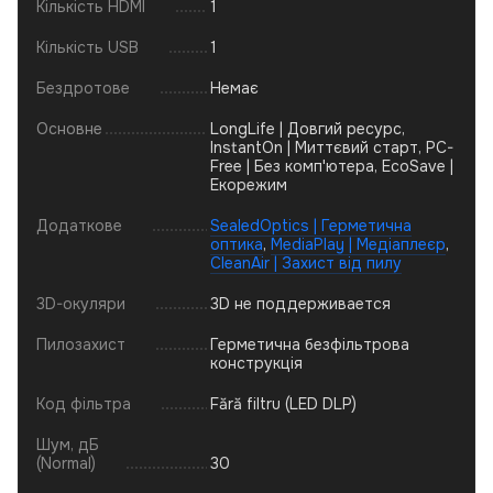
Кількість HDMI
1
Кількість USB
1
Бездротове
Немає
Основне
LongLife | Довгий ресурс,
InstantOn | Миттєвий старт, PC-
Free | Без комп'ютера, EcoSave |
Екорежим
Додаткове
SealedOptics | Герметична
оптика
,
MediaPlay | Медіаплеєр
,
CleanAir | Захист від пилу
3D-окуляри
3D не поддерживается
Пилозахист
Герметична безфільтрова
конструкція
Код фільтра
Fără filtru (LED DLP)
Шум, дБ
(Normal)
30