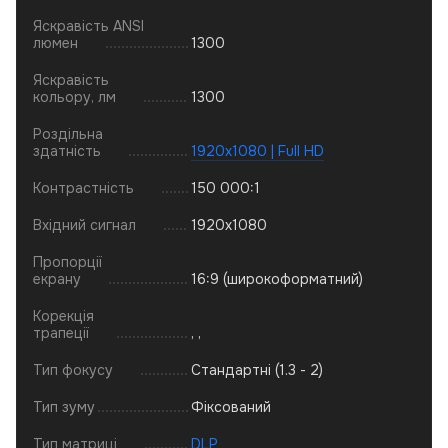
Яскравість ANSI
люмен
1300
Яскравість
кольору, лм
1300
Роздільна
здатність
1920x1080 | Full HD
Контрастність
150 000:1
Вхідний сигнал
1920x1080
Пропорції
екрану
16:9 (широкоформатний)
Корекція
трапеції
, ,
Тип фокусу
Стандартні (1.3 - 2)
Тип зуму
Фіксований
Тип матриці
DLP