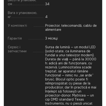
Висота упаковки,
см
34
Вага з упаковкою,
кг
4
У комплекті
Proiector, telecomandă, cablu de
alimentare
Гарантія
3 місяці
Сервіс і
Sursa de lumină — un modul LED
запчастини
(solid-state, ca iluminarea de
fundal a unui televizor modern).
Durata de viață — până la 30000
h: adică ani de funcționare, cu
rezervă. Luminozitatea scade
treptat, iar aparatul rămâne
funcțional — nimic nu „se arde”
brusc. Blocul optic poate fi
reîmprospătat cu piese de la
producător, dar în practică e mai
înțelept să folosești un
proiector-donor. Matricea — un
cip DMD standard Texas
Instruments, nu o piesă unicat