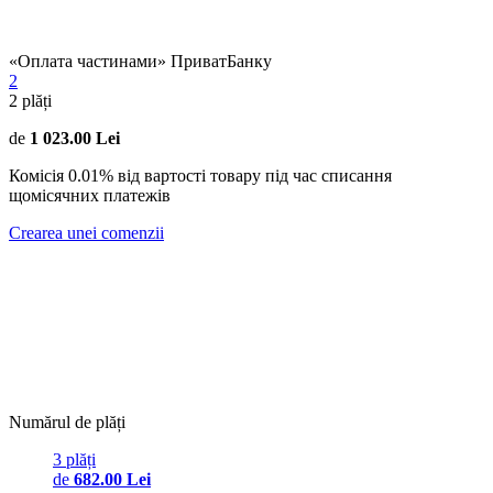
«Оплата частинами» ПриватБанку
2
2
plăți
de
1 023.00 Lei
Комісія 0.01% від вартості товару під час списання
щомісячних платежів
Crearea unei comenzii
Numărul de plăți
3 plăți
de
682.00 Lei