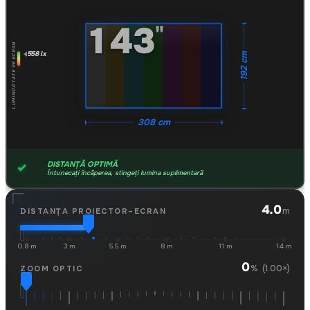
143
"
LUMINOZITATE PE ECRAN
558 lx
192 cm
308 cm
DISTANȚĂ OPTIMĂ
Întunecați încăperea, stingeți lumina suplimentară
4.0
m
DISTANȚA PROIECTOR–ECRAN
0.8 m
3 m
5.5 m
8 m
11 m
14 m
0
(1.00×)
%
ZOOM OPTIC