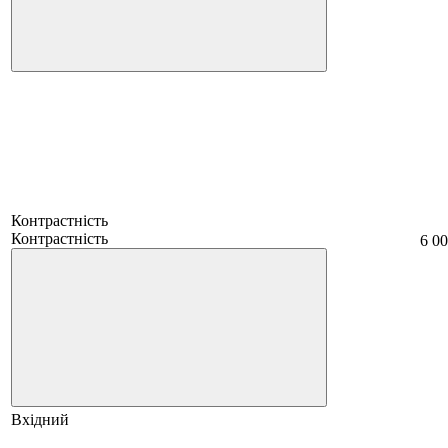
Контрастність
Контрастність
6 00
Вхідний