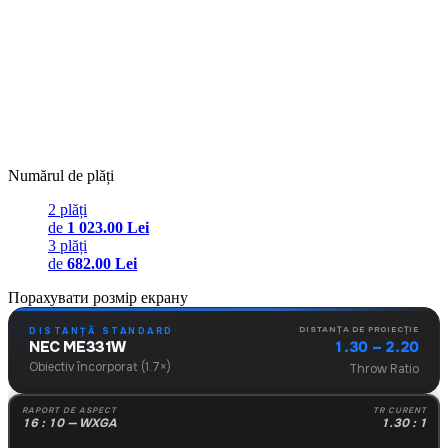
Numărul de plăți
2 plăți
de
1 023.00 Lei
3 plăți
de
682.00 Lei
Порахувати розмір екрану
DISTANȚA DE PROIECȚIE
DISTANȚĂ STANDARD
1.30 – 2.20
NEC ME331W
Obiectiv încorporat (1.7×)
Throw Ratio
RAPORT DE ASPECT
TR CURENT
16 : 10 — WXGA
1.30 : 1