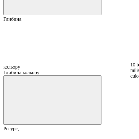
Глибина
10 b
кольору
mili
Глибина кольору
culo
Ресурс,