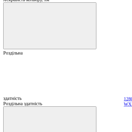
Роздільна
здатність
128
Роздільна здатність
WX