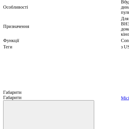
Вбу
Особливості
дин
пул
Для
ВНЗ
Призначення
дом
кіно
Функції
Cont
Теги
з US
Габарити
Габарити
Mici