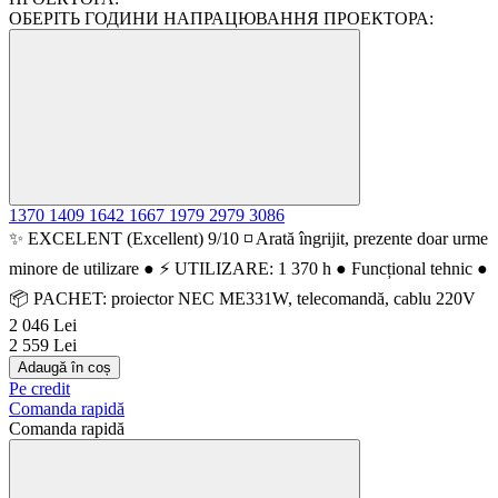
ОБЕРІТЬ ГОДИНИ НАПРАЦЮВАННЯ ПРОЕКТОРА:
1370
1409
1642
1667
1979
2979
3086
✨ EXCELENT (Excellent) 9/10 ◽ Arată îngrijit, prezente doar urme
minore de utilizare ● ⚡ UTILIZARE: 1 370 h ● Funcțional tehnic ●
📦 PACHET: proiector NEC ME331W, telecomandă, cablu 220V
2 046 Lei
2 559 Lei
Adaugă în coș
Pe credit
Comanda rapidă
Comanda rapidă