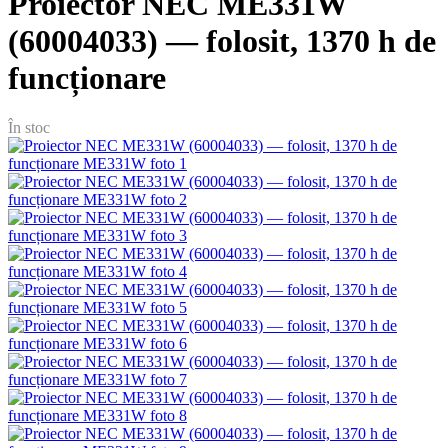
Proiector NEC ME331W
(60004033) — folosit, 1370 h de
funcționare
În stoc