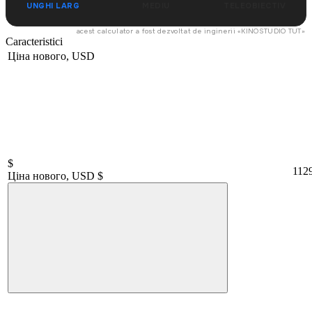
UNGHI LARG
MEDIU
TELEOBIECTIV
acest calculator a fost dezvoltat de inginerii «
KINOSTUDIO TUT
»
Caracteristici
Ціна нового, USD
$
112
Ціна нового, USD $