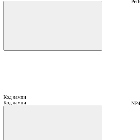
Per
Код лампи
Код лампи
NP4