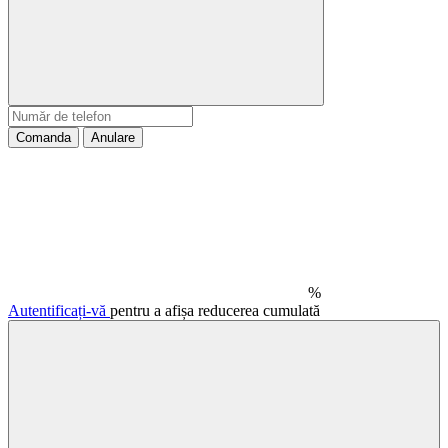
Comanda
Anulare
%
Autentificați-vă
pentru a afișa reducerea cumulată