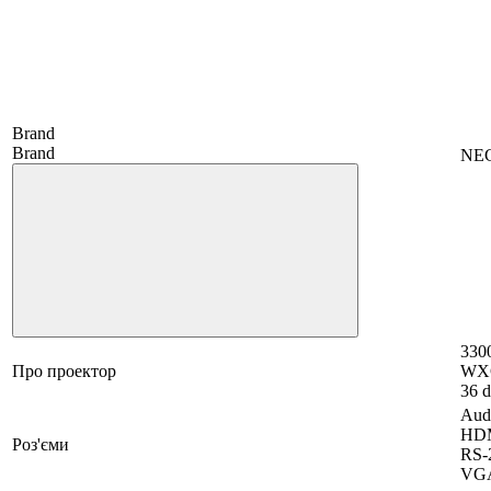
Brand
Brand
NE
3300
Про проектор
WX
36 d
Aud
HDM
Роз'єми
RS-
VG