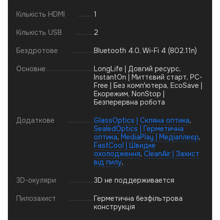
Кількість HDMI
1
Кількість USB
2
Бездротове
Bluetooth 4.0, Wi-Fi 4 (802.11n)
Основне
LongLife | Довгий ресурс,
InstantOn | Миттєвий старт, PC-
Free | Без комп'ютера, EcoSave |
Екорежим, NonStop |
Безперервна робота
Додаткове
GlassOptics | Скляна оптика
,
SealedOptics | Герметична
оптика
,
MediaPlay | Медіаплеєр
,
FastCool | Швидке
охолодження
,
CleanAir | Захист
від пилу
,
3D-окуляри
3D не поддерживается
Пилозахист
Герметична безфільтрова
конструкція