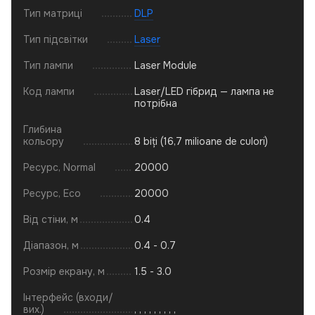
Тип матриці
DLP
Тип підсвітки
Laser
Тип лампи
Laser Module
Код лампи
Laser/LED гібрид — лампа не
потрібна
Глибина
кольору
8 biți (16,7 milioane de culori)
Ресурс, Normal
20000
Ресурс, Eco
20000
Від стіни, м
0.4
Діапазон, м
0.4 - 0.7
Розмір екрану, м
1.5 - 3.0
Інтерфейс (входи/
вих.)
,
,
,
,
,
,
,
,
,