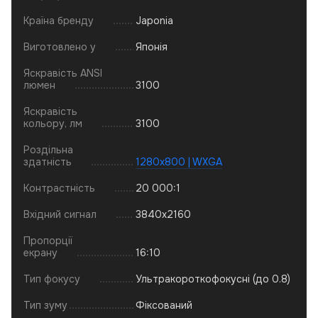
Країна бренду
Japonia
Виготовлено у
Японія
Яскравість ANSI
люмен
3100
Яскравість
кольору, лм
3100
Роздільна
здатність
1280x800 | WXGA
Контрастність
20 000:1
Вхідний сигнал
3840x2160
Пропорції
екрану
16:10
Тип фокусу
Ультракороткофокусні (до 0.8)
Тип зуму
Фіксований