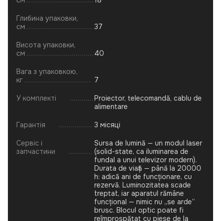
см
18
Глибина упаковки,
см
37
Висота упаковки,
см
40
Вага з упаковкою,
кг
7
У комплекті
Proiector, telecomandă, cablu de
alimentare
Гарантія
3 місяці
Сервіс і
Sursa de lumină — un modul laser
запчастини
(solid-state, ca iluminarea de
fundal a unui televizor modern).
Durata de viață — până la 20000
h: adică ani de funcționare, cu
rezervă. Luminozitatea scade
treptat, iar aparatul rămâne
funcțional — nimic nu „se arde”
brusc. Blocul optic poate fi
reîmprospătat cu piese de la