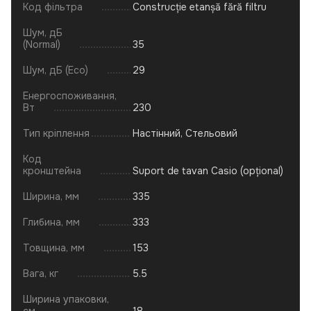
Код фільтра
Construcție etanșă fără filtru
Шум, дБ
(Normal)
35
Шум, дБ (Eco)
29
Енергоспоживання,
Вт
230
Тип кріплення
Настінний, Стельовий
Код
кронштейна
Suport de tavan Casio (opțional)
Ширина, мм
335
Глибина, мм
333
Товщина, мм
153
Вага, кг
5.5
Ширина упаковки,