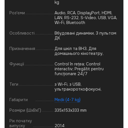
kg
Роз'єми
Audio, RCA, DisplayPort, HDMI,
LAN, RS-232, S-Video, USB, VGA,
Wi-Fi, Bluetooth
Особливості
Вбудовані динаміки, З пультом
ДК
Призначення
Для шкіл та ВНЗ, Для
домашнього кінотеатру,
Функції
Control în rețea; Control
interactiv; Pregătit pentru
funcționare 24/7
Теги
з Wi-Fi, з USB,
ультракороткофокусні,
Габарити
Medii (4-7 kg)
Розміри (ШхВхГ)
335x153x333 mm
Рік початку
випуску
2014