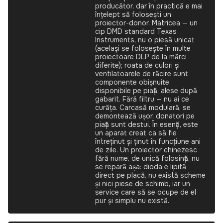
producător, dar în practică e mai
înțelept să folosești un
proiector-donor. Matricea — un
cip DMD standard Texas
Instruments, nu o piesă unicat
(același se folosește în multe
proiectoare DLP de la mărci
diferite); roata de culori și
ventilatoarele de răcire sunt
componente obișnuite,
disponibile pe piață, alese după
gabarit. Fără filtru — nu ai ce
curăța. Carcasă modulară, se
demontează ușor, donatori pe
piață sunt destui. În esență, este
un aparat creat ca să fie
întreținut și ținut în funcțiune ani
de zile. Un proiector chinezesc
fără nume, de unică folosință, nu
se repară așa: dioda e lipită
direct pe placă, nu există scheme
și nici piese de schimb, iar un
service care să se ocupe de el
pur și simplu nu există.