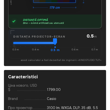
179 cm
DISTANȚĂ OPTIMĂ
Bine — lumină artificială sau atenuată
0.5
m
DISTANȚA PROIECTOR–ECRAN
0.3 m
0.4 m
0.5 m
0.6 m
0.7 m
acest calculator a fost dezvoltat de inginerii «
KINOSTUDIO TUT
»
Caracteristici
Ціна нового, USD
$
1799.00
Brand
Casio
Про проектор
3100 lm, WXGA, DLP, 35 dB, 5.5