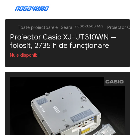
2.600–3.500 ANSI
Toate proiectoarele
Seara
Proiector Cas
Proiector Casio XJ-UT310WN —
folosit, 2735 h de funcționare
Nu e disponibil