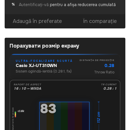
Autentificați-vă
pentru a afișa reducerea cumulată
%
Adaugă în preferate
În comparație
Порахувати розмір екрану
DISTANȚA DE PROIECȚIE
ULTRA-FOCALIZARE SCURTĂ
0.28
Casio XJ-UT310WN
Sistem oglindă-lentilă (0.28:1, fix)
Throw Ratio
RAPORT DE ASPECT
TR CURENT
16 : 10 — WXGA
0.28 : 1
"
83
LUMINOZITATE PE ECRAN
1.6k
112 cm