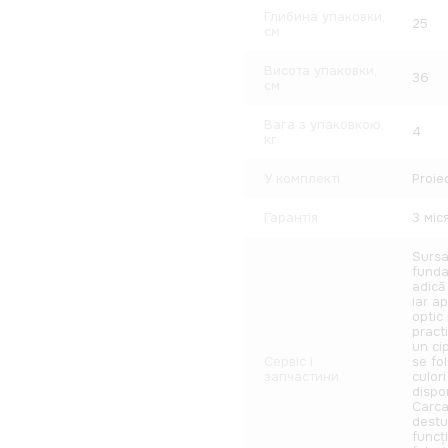
Глибина упаковки,
25
см
Висота упаковки,
36
см
Вага з упаковкою,
4
кг
У комплекті
Proie
Гарантія
3 міся
Sursa
funda
adică
iar a
optic
pract
un ci
Сервіс і
se fo
запчастини
culor
dispon
Carca
destui
funcț