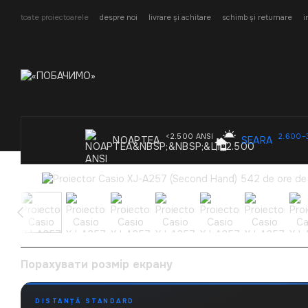
Mergi la conținutul principal
toate proiectoarele
despre noi
livrare și achitare
schimb și returnare
i
<2.500 ANSI
2.600–
NOAPTEA
SEARA
Порахувати розмір екрану
DISTANȚĂ STANDARD