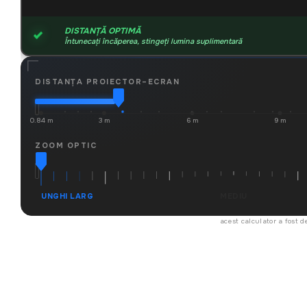
DISTANȚĂ OPTIMĂ
Întunecați încăperea, stingeți lumina suplimentară
DISTANȚA PROIECTOR–ECRAN
0.84 m
3 m
6 m
9 m
ZOOM OPTIC
UNGHI LARG
MEDIU
acest calculator a fost d