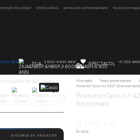
nformații de contact
ofertă publică
politica de confidențialitate
recenziile magaz
3.500 ANSI
3.600–4.900 ANSI
>5.000 ANS
ZIUA
SPECTACOL
Principală
Toate proiectoarele
Proiector Casio XJ-A257 (Second Hand)
Proiector Casio XJ-A
funcționare
4 046 Lei
În stoc
DISTANȚA DE PROIECȚIE