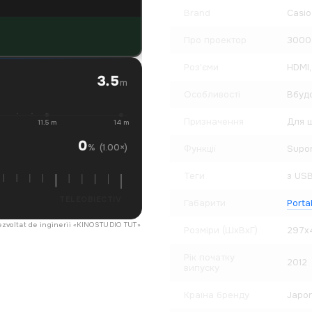
Brand
Casio
Про проектор
3000 
Роз'єми
HDMI,
3.5
m
Особливості
Вбудо
Призначення
Для ш
11.5 m
14 m
0
(1.00×)
%
Функції
Supor
Теги
з USB
TELEOBIECTIV
Габарити
Porta
ezvoltat de inginerii «
KINOSTUDIO TUT
»
Розміри (ШхВхГ)
297x
Рік початку
2012
випуску
Країна бренду
Japon