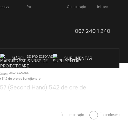
Comparație
Ro
Intrare
inelor
067 240 1 240
I
DE PROIECTOARE
MĂRCI
SUPLIMENTAR
2.600–3.500 ANSI
Seara
 542 de ore de funcționare
257 (Second Hand) 542 de ore de
În comparație
În preferate