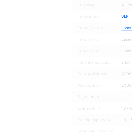
Тип зуму
Фікс
Тип матриці
DLP
Тип підсвітки
Laser
Тип лампи
Laser
Код лампи
Laser
Глибина кольору
8 biți
Ресурс, Normal
2000
Ресурс, Eco
2000
Від стіни, м
1
Діапазон, м
1.3 - 
Розмір екрану, м
1.0 - 5
Інтерфейс (входи/