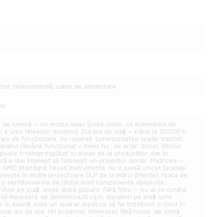
ctor, telecomandă, cablu de alimentare
ці
 de lumină — un modul laser (solid-state, ca iluminarea de
l a unui televizor modern). Durata de viață — până la 20000 h:
 ani de funcționare, cu rezervă. Luminozitatea scade treptat,
paratul rămâne funcțional — nimic nu „se arde” brusc. Blocul
 poate fi reîmprospătat cu piese de la producător, dar în
ică e mai înțelept să folosești un proiector-donor. Matricea —
p DMD standard Texas Instruments, nu o piesă unicat (același
losește în multe proiectoare DLP de la mărci diferite); roata de
i și ventilatoarele de răcire sunt componente obișnuite,
ibile pe piață, alese după gabarit. Fără filtru — nu ai ce curăța.
să modulară, se demontează ușor, donatori pe piață sunt
. În esență, este un aparat creat ca să fie întreținut și ținut în
iune ani de zile. Un proiector chinezesc fără nume, de unică