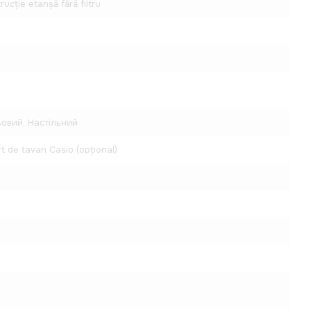
rucție etanșă fără filtru
овий, Настільний
t de tavan Casio (opțional)