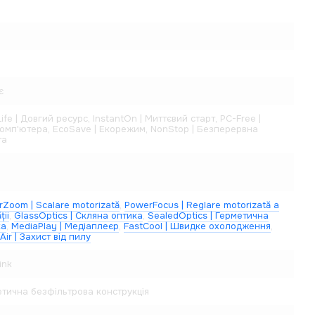
є
ife | Довгий ресурс, InstantOn | Миттєвий старт, PC-Free |
омп'ютера, EcoSave | Екорежим, NonStop | Безперервна
та
Zoom | Scalare motorizată
,
PowerFocus | Reglare motorizată a
ții
,
GlassOptics | Скляна оптика
,
SealedOptics | Герметична
ка
,
MediaPlay | Медіаплеєр
,
FastCool | Швидке охолодження
,
Air | Захист від пилу
ink
тична безфільтрова конструкція