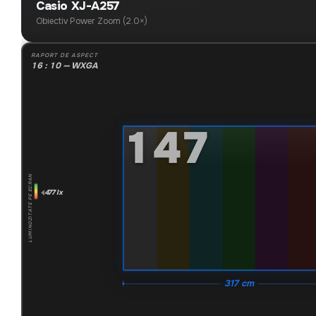
Casio XJ-A257
Obiectiv Power Zoom (2.0×)
RAPORT DE ASPECT
16 : 10 — WXGA
"
147
LUMINOZITATE PE ECRAN
477 lx
317 cm