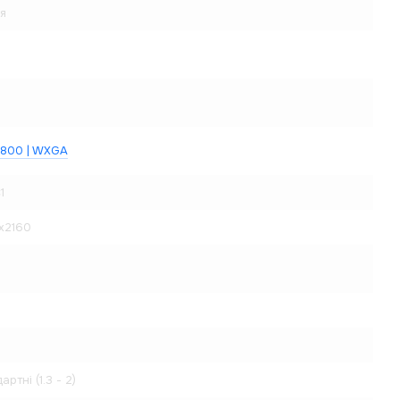
я
x800 | WXGA
1
x2160
артні (1.3 - 2)