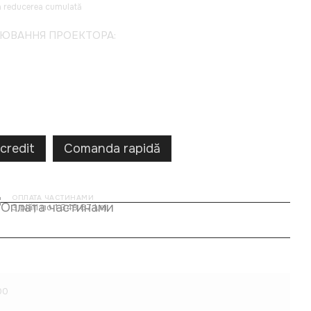
șa reducerea cumulată
ЦЮВАННЯ ПРОЕКТОРА:
credit
Comanda rapidă
ОПЛАТА ЧАСТИНАМИ
3 plăți по 1 348.67 Lei
00