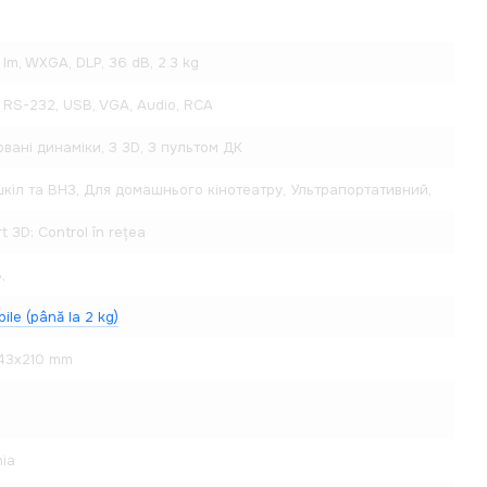
lm, WXGA, DLP, 36 dB, 2.3 kg
 RS-232, USB, VGA, Audio, RCA
вані динаміки, З 3D, З пультом ДК
кіл та ВНЗ, Для домашнього кінотеатру, Ультрапортативний,
t 3D; Control în rețea
,
bile (până la 2 kg)
43x210 mm
ia