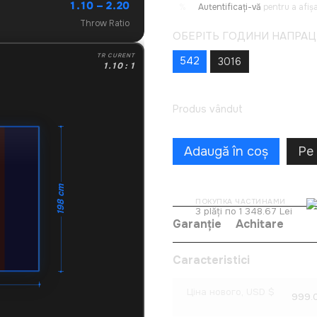
1.10 – 2.20
Autentificați-vă
pentru a afi
%
Throw Ratio
ОБЕРІТЬ ГОДИНИ НАПРА
TR CURENT
542
3016
1.10 : 1
Produs vândut
Adaugă în coș
Pe 
198 cm
ПОКУПКА ЧАСТИНАМИ
3 plăți по 1 348.67 Lei
Garanție
Achitare
Caracteristici
Ціна нового, USD $
999.