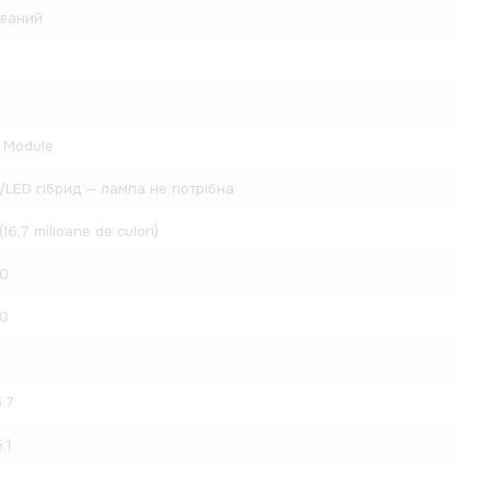
ований
 Module
/LED гібрид — лампа не потрібна
 (16,7 milioane de culori)
0
0
6.7
.1