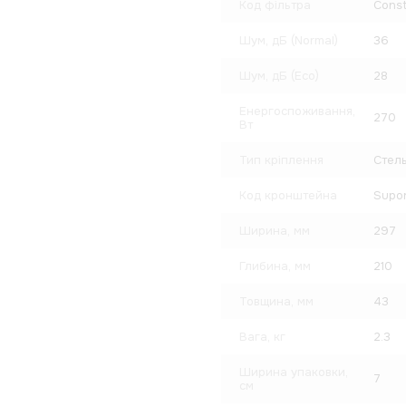
Код фільтра
Const
Шум, дБ (Normal)
36
Шум, дБ (Eco)
28
Енергоспоживання,
270
Вт
Тип кріплення
Стель
Код кронштейна
Supor
Ширина, мм
297
Глибина, мм
210
Товщина, мм
43
Вага, кг
2.3
Ширина упаковки,
7
см