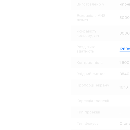
Виготовлено у
Японі
Яскравість ANSI
3000
люмен
Яскравість
3000
кольору, лм
Роздільна
1280
здатність
Контрастність
1 800:
Вхідний сигнал
3840
Пропорції екрану
16:10
Корекція трапеції
,
Тип проекції
,
Тип фокусу
Станд