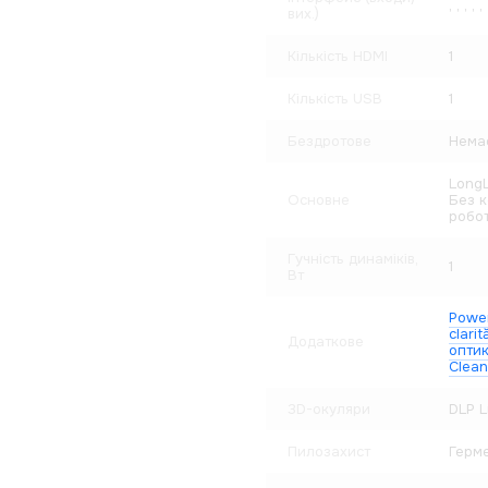
,
,
,
,
,
вих.)
Кількість HDMI
1
Кількість USB
1
Бездротове
Нема
LongL
Основне
Без к
робо
Гучність динаміків,
1
Вт
Power
clarită
Додаткове
опти
Clean
3D-окуляри
DLP L
Пилозахист
Герме