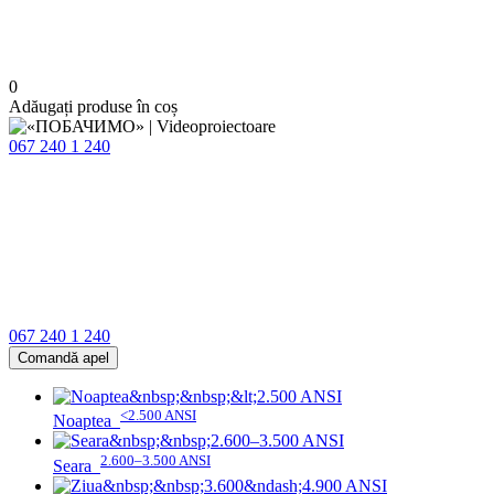
0
Adăugați produse în coș
067 240 1 240
067 240 1 240
Comandă apel
<2.500 ANSI
Noaptea
2.600–3.500 ANSI
Seara