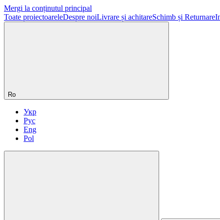
Mergi la conținutul principal
Toate proiectoarele
Despre noi
Livrare și achitare
Schimb și Returnare
I
Ro
Укр
Рус
Eng
Pol