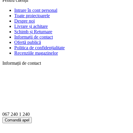
Pentru clienții
Intrare în cont personal
Toate proiectoarele
Despre noi
Livrare și achitare
Schimb și Returnare
Informații de contact
Ofertă publică
Politica de confidențialitate
Recenziile magazinelor
Informații de contact
067 240 1 240
Comandă apel