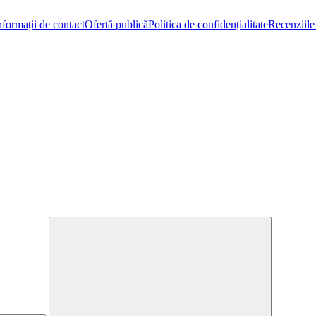
nformații de contact
Ofertă publică
Politica de confidențialitate
Recenziile