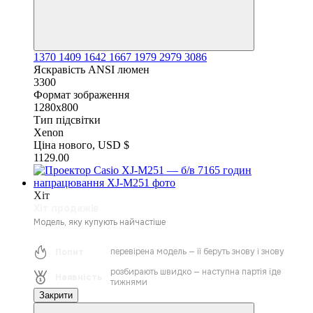
1370
1409
1642
1667
1979
2979
3086
Яскравість ANSI люмен
3300
Формат зображення
1280x800
Тип підсвітки
Xenon
Ціна нового, USD $
1129.00
Хіт
Хіт продажів
Модель, яку купують найчастіше
перевірена модель — її беруть знову і знову
Попит
розбирають швидко — наступна партія їде
Наявність
тижнями
Закрити