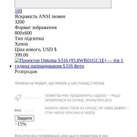
169
Яскравість ANSI люмен
3200
Формат зображення
800x600
Тип підсвітки
Xenon
Ціна нового, USD $
399.00
Розпродаж
Розпродаж
Знижка на моделі, що лежать у нас понад 3 місяці
проектор має продаватись одразу — якщо
Правило
затримався на складі, знижуємо ціну
знижка через строк на складі, не через дефект —
Стан
стан чесно описано в картці
Закрити
−15%
Розмір знижки
Відсоток від попередньої ціни цього проектора в нас