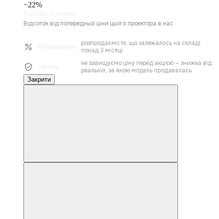
−22%
Розмір знижки
Відсоток від попередньої ціни цього проектора в нас
розпродаємо те, що залежалось на складі
Розрахунок
понад 3 місяці
не завищуємо ціну перед акцією — знижка від
Чесно
реальної, за якою модель продавалась
Закрити