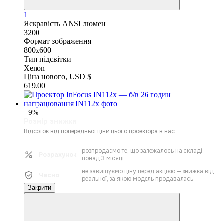
1
Яскравість ANSI люмен
3200
Формат зображення
800x600
Тип підсвітки
Xenon
Ціна нового, USD $
619.00
−9%
Розмір знижки
Відсоток від попередньої ціни цього проектора в нас
розпродаємо те, що залежалось на складі
Розрахунок
понад 3 місяці
не завищуємо ціну перед акцією — знижка від
Чесно
реальної, за якою модель продавалась
Закрити