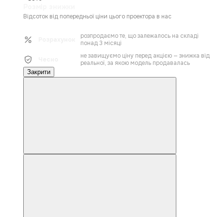
Розмір знижки
Відсоток від попередньої ціни цього проектора в нас
розпродаємо те, що залежалось на складі
Розрахунок
понад 3 місяці
не завищуємо ціну перед акцією — знижка від
Чесно
реальної, за якою модель продавалась
Закрити