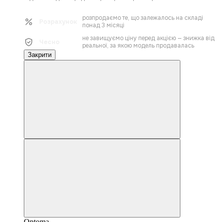
розпродаємо те, що залежалось на складі
Розрахунок
понад 3 місяці
не завищуємо ціну перед акцією — знижка від
Чесно
реальної, за якою модель продавалась
Закрити
Optoma