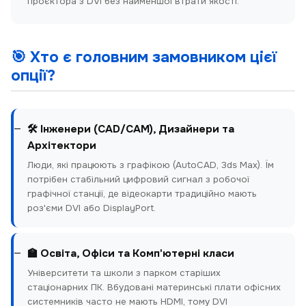
проєктора з DVI без найменшої втрати якості.
🎯 Хто є головним замовником цієї
опції?
🛠️ Інженери (CAD/CAM), Дизайнери та
Архітектори
Люди, які працюють з графікою (AutoCAD, 3ds Max). Їм
потрібен стабільний цифровий сигнал з робочої
графічної станції, де відеокарти традиційно мають
роз'єми DVI або DisplayPort.
🏫 Освіта, Офіси та Комп'ютерні класи
Університети та школи з парком старіших
стаціонарних ПК. Вбудовані материнські плати офісних
системників часто не мають HDMI, тому DVI