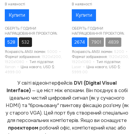
В наявності
В наявності
Купити
Купити
ОБЕРІТЬ ГОДИНИ
ОБЕРІТЬ ГОДИНИ
НАПРАЦЮВАННЯ ПРОЕКТОРА:
НАПРАЦЮВАННЯ ПРОЕКТОРА:
528
532
2674
7901
4839
Яскравість ANSI люмен
5000
Яскравість ANSI люмен
5200
Формат зображення
1920x1200,
Формат зображення
1920x1200,
1920x1080
Тип підсвітки
1920x1080
Тип підсвітки
Xenon
Ціна нового, USD $
Laser
Ціна нового, USD $
4999.00
5999.00
У світі відеоінтерфейсів
DVI (Digital Visual
Interface)
— це міст між епохами. Він поєднує в собі
ідеально чистий цифровий сигнал (як у сучасного
HDMI) та "броньовану" гвинтову фіксацію роз'єму (як
у старого VGA). Цей порт був створений спеціально
для персональних комп'ютерів. Якщо ви оснащуєте
проєктором
робочий офіс, комп'ютерний клас або