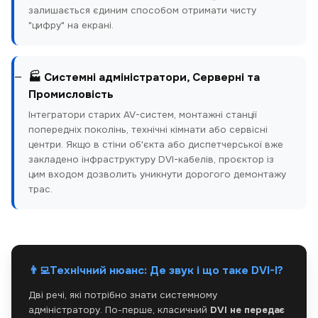
залишається єдиним способом отримати чисту
"цифру" на екрані.
🏭 Системні адміністратори, Серверні та
Промисловість
Інтегратори старих AV-систем, монтажні станції
попередніх поколінь, технічні кімнати або сервісні
центри. Якщо в стіни об'єкта або диспетчерської вже
закладено інфраструктуру DVI-кабелів, проєктор із
цим входом дозволить уникнути дорогого демонтажу
трас.
👨‍💻
Технічний нюанс: Де звук і що таке DVI-I?
Дві речі, які потрібно знати системному
адміністратору. По-перше, класичний
DVI не передає