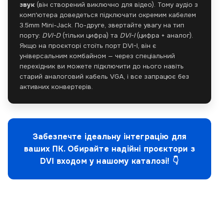
звук
(він створений виключно для відео). Тому аудіо з
комп'ютера доведеться підключати окремим кабелем
3.5mm Mini-Jack. По-друге, звертайте увагу на тип
порту:
DVI-D
(тільки цифра) та
DVI-I
(цифра + аналог).
Якщо на проєкторі стоїть порт DVI-I, він є
універсальним комбайном — через спеціальний
перехідник ви можете підключити до нього навіть
старий аналоговий кабель VGA, і все запрацює без
активних конвертерів.
Забезпечте ідеальну інтеграцію для
ваших ПК. Обирайте надійні проєктори з
DVI входом у нашому каталозі! 👇