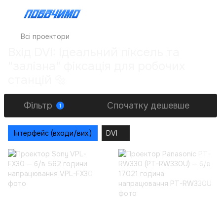
Всі проектори
Вхід DVI: Ідеальний піксель та
"залізна" фіксація для робочих
станцій 🔩
Фільтр
Спочатку дешевше
1
Інтерфейс (входи/вих.)
DVI