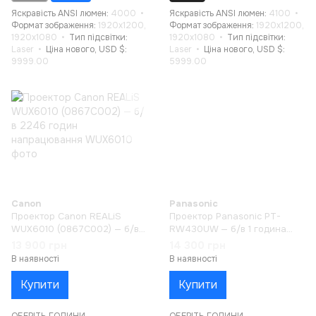
Яскравість ANSI люмен
4000
Яскравість ANSI люмен
4100
Формат зображення
1920x1200,
Формат зображення
1920x1200,
1920x1080
Тип підсвітки
1920x1080
Тип підсвітки
Laser
Ціна нового, USD $
Laser
Ціна нового, USD $
9999.00
5999.00
Canon
Panasonic
Проектор Canon REALiS
Проектор Panasonic PT-
WUX6010 (0867C002) — б/в
RW430UW — б/в 1 година
2246 годин напрацювання
напрацювання
13 900 грн
14 300 грн
В наявності
В наявності
Купити
Купити