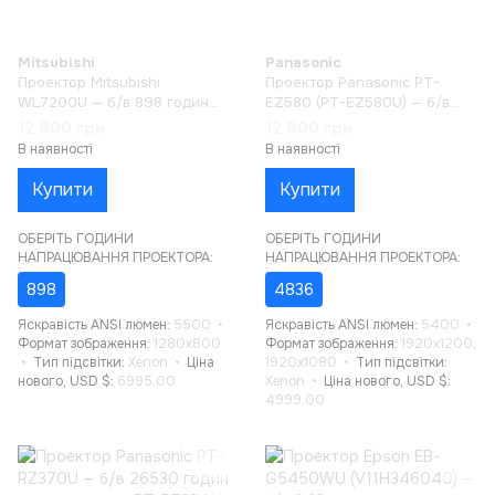
Mitsubishi
Panasonic
Проектор Mitsubishi
Проектор Panasonic PT-
WL7200U — б/в 898 годин
EZ580 (PT-EZ580U) — б/в
напрацювання
4836 годин напрацювання
12 600 грн
12 900 грн
В наявності
В наявності
Купити
Купити
ОБЕРІТЬ ГОДИНИ
ОБЕРІТЬ ГОДИНИ
НАПРАЦЮВАННЯ ПРОЕКТОРА:
НАПРАЦЮВАННЯ ПРОЕКТОРА:
898
4836
Яскравість ANSI люмен
5500
Яскравість ANSI люмен
5400
Формат зображення
1280x800
Формат зображення
1920x1200,
Тип підсвітки
Xenon
Ціна
1920x1080
Тип підсвітки
нового, USD $
6995.00
Xenon
Ціна нового, USD $
4999.00