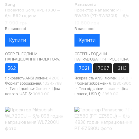
Sony
Panasonic
Проектор Sony VPL-FX30 —
Проектор Panasonic PT-
б/в 562 години
RW330 (PT-RW330U) — б/в
напрацювання
17021 година напрацювання
7 990 грн
10 800 грн
В наявності
В наявності
Купити
Купити
ОБЕРІТЬ ГОДИНИ
ОБЕРІТЬ ГОДИНИ
НАПРАЦЮВАННЯ ПРОЕКТОРА:
НАПРАЦЮВАННЯ ПРОЕКТОРА:
562
17021
17067
13113
Яскравість ANSI люмен
4200
Яскравість ANSI люмен
3500
Формат зображення
1024x768
Формат зображення
1280x800
Тип підсвітки
Xenon
Ціна
Тип підсвітки
Laser
Ціна
нового, USD $
3090.00
нового, USD $
3999.00