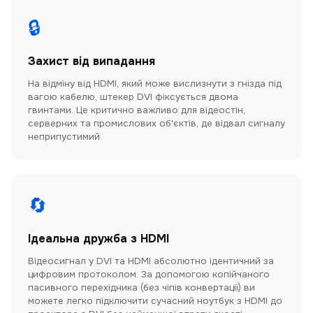
🔒
Захист від випадання
На відміну від HDMI, який може вислизнути з гнізда під
вагою кабелю, штекер DVI фіксується двома
гвинтами. Це критично важливо для відеостін,
серверних та промислових об'єктів, де відвал сигналу
неприпустимий.
🔄
Ідеальна дружба з HDMI
Відеосигнал у DVI та HDMI абсолютно ідентичний за
цифровим протоколом. За допомогою копійчаного
пасивного перехідника (без чіпів конвертації) ви
можете легко підключити сучасний ноутбук з HDMI до