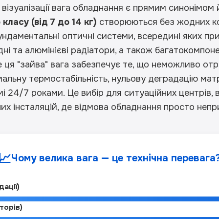
ї візуалізації вага обладнання є прямим синонімом 
ласу (від 7 до 14 кг)
створюються без жодних к
ундаментальні оптичні системи, всередині яких при
ідні та алюмінієві радіатори, а також багатокомпо
е ця "зайва" вага забезпечує те, що неможливо от
альну термостабільність, нульову деградацію мат
 24/7 роками. Це вибір для ситуаційних центрів, в
их інсталяцій, де відмова обладнання просто непр
📈
Чому велика вага — це технічна перевага
ації)
торів)