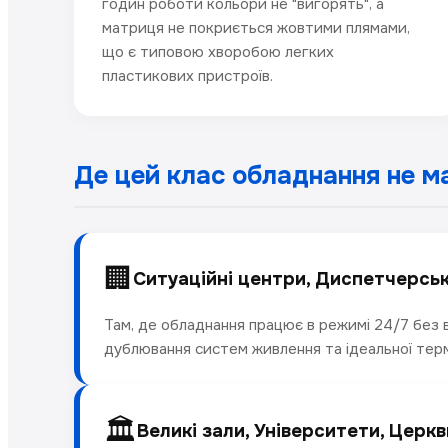
годин роботи кольори не "вигорять", а
матриця не покриється жовтими плямами,
що є типовою хворобою легких
пластикових пристроїв.
Де цей клас обладнання не м
🏢
Ситуаційні центри, Диспетчерські
Там, де обладнання працює в режимі 24/7 без 
дублювання систем живлення та ідеальної терм
🏛️
Великі зали, Університети, Церкв