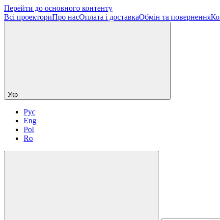
Перейти до основного контенту
Всі проектори
Про нас
Оплата і доставка
Обмін та повернення
Ко
Укр
Рус
Eng
Pol
Ro