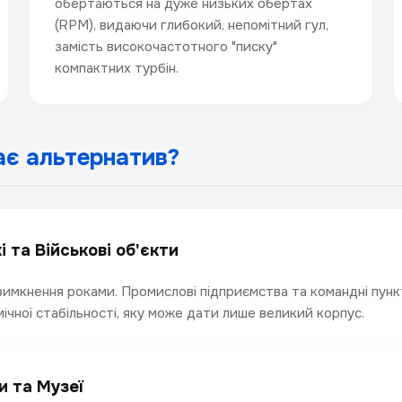
обертаються на дуже низьких обертах
(RPM), видаючи глибокий, непомітний гул,
замість високочастотного "писку"
компактних турбін.
ає альтернатив?
 та Військові об'єкти
вимкнення роками. Промислові підприємства та командні пунк
ічної стабільності, яку може дати лише великий корпус.
и та Музеї