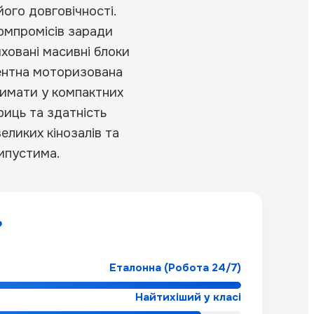
його довговічності.
омпромісів заради
ховані масивні блоки
нентна моторизована
римати у компактних
риць та здатність
еликих кінозалів та
ипустима.
?
Еталонна (Робота 24/7)
Найтихіший у класі