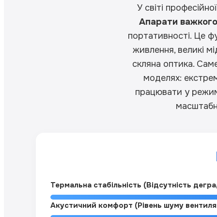
У світі професійно
Апарати важкого к
портативності. Це ф
живлення, великі м
скляна оптика. Сам
моделях: екстрем
працювати у режимі
масштабн
Термальна стабільність (Відсутність деград
Акустичний комфорт (Рівень шуму вентиля