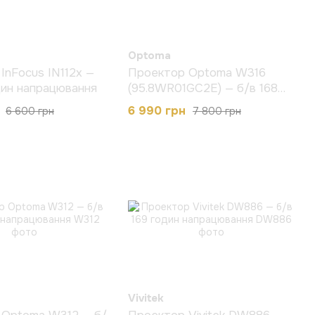
Optoma
InFocus IN112x —
Проектор Optoma W316
дин напрацювання
(95.8WR01GC2E) — б/в 168
годин напрацювання
6 990 грн
6 600 грн
7 800 грн
Vivitek