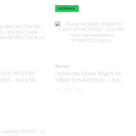
НОВИНКА
Epson
р NEC ME372W
Проектор Epson BrightLink
2W) — б/в 659
536Wi (V11H670022) — б/в
рацювання
338 годин напрацювання
10 500 грн