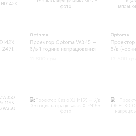
Optoma
Optoma
D142X
Проектор Optoma W345 —
Проектор
в 2471
б/в 1 година напрацювання
б/в (чорни
я
напрацюв
11 800 грн
12 500 гр