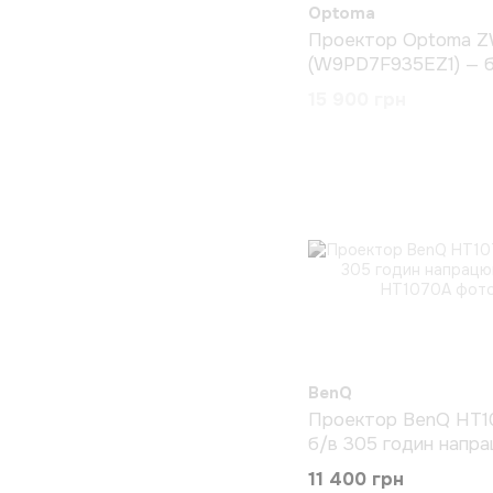
Optoma
Проектор Optoma 
(W9PD7F935EZ1) — б
годин напрацювання
15 900 грн
BenQ
Проектор BenQ HT1
б/в 305 годин напр
11 400 грн