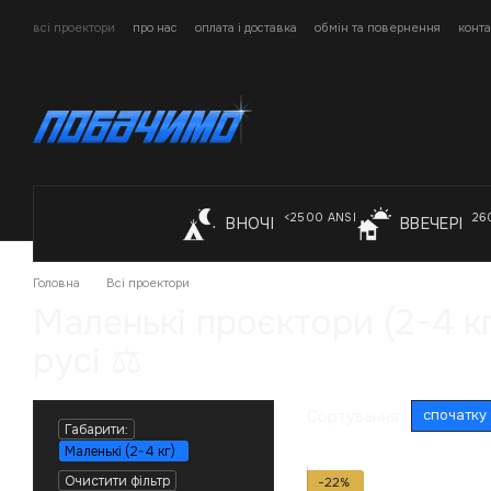
Перейти до основного контенту
всі проектори
про нас
оплата і доставка
обмін та повернення
конта
<2500 ANSI
26
ВНОЧІ
ВВЕЧЕРІ
Головна
Всі проектори
Маленькі проєктори (2-4 кг
русі ⚖️
спочатку
Сортування:
Габарити:
Маленькі (2-4 кг)
Очистити фільтр
−22%