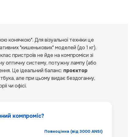
ою конячкою". Для візуальної техніки це
тативних "кишенькових" моделей (до 1 кг),
клас пристроїв не йде на компроміси зі
ну оптичну систему, потужну лампу (або
ння. Це ідеальний баланс:
проєктор
тбука, але при цьому видає бездоганну,
ії чи офісі.
рний компроміс?
Повноцінна (від 3000 ANSI)