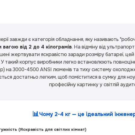
ерії завжди є категорія обладнання, яку називають "робоч
 вагою від 2 до 4 кілограмів
. На відміну від ультрапор
ушені жертвувати яскравістю заради розміру батареї, цей 
. У такий корпус виробники легко встановлюють повноцін
р) на 3000-4500 ANSI люменів та тиху систему охолодже
ться достатньо легким, щоб поміститися в сумку для ноу
професійну картинку у світлій аудитор
📊
Чому 2-4 кг — це ідеальний інжене
ужність (Яскравість для світлих кімнат)