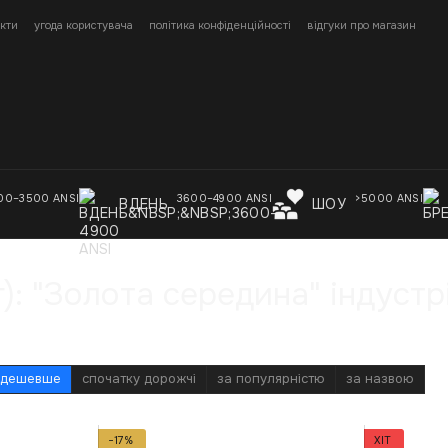
кти
угода користувача
політика конфіденційності
відгуки про магазин
00–3500 ANSI
3600–4900 ANSI
>5000 ANSI
ВДЕНЬ
ШОУ
): "Золота середина" індустрі
 дешевше
спочатку дорожчі
за популярністю
за назвою
−17%
ХІТ