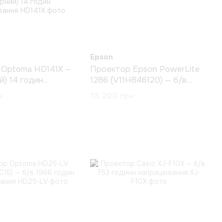
Epson
 Optoma HD141X —
Проектор Epson PowerLite
й) 14 годин
1286 (V11H846120) — б/в
ання
3272 години напрацювання
н
13 200 грн