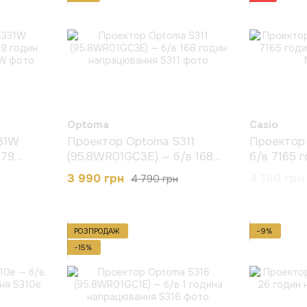
Optoma
Casio
31W
Проектор Optoma S311
Проектор 
979
(95.8WR01GC3E) — б/в 168
б/в 7165 
годин напрацювання
напрацюв
3 990 грн
4 190 грн
4 790 грн
РОЗПРОДАЖ
−9%
−15%