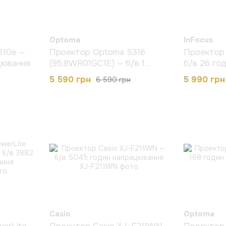
Optoma
InFocus
310e —
Проектор Optoma S316
Проектор 
цювання
(95.8WR01GC1E) — б/в 1
б/в 26 го
година напрацювання
5 590 грн
5 990 грн
6 590 грн
Casio
Optoma