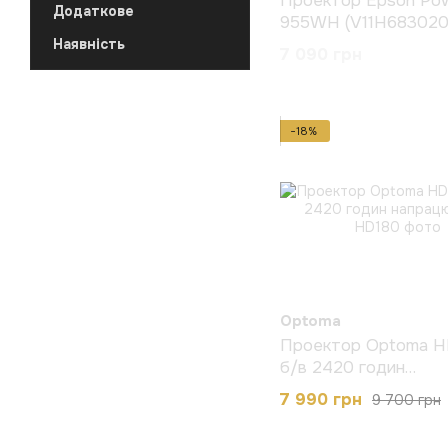
Проектор Epson Pow
Додаткове
955WH (V11H683020)
3882 години напрац
Наявність
7 090 грн
−18%
Optoma
Проектор Optoma H
б/в 2420 годин
напрацювання
7 990 грн
9 700 грн