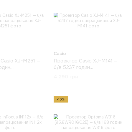
Casio
Casio XJ-M251 —
Проектор Casio XJ-M141 —
годин
б/в 5237 годин
ання
напрацювання
4 290 грн
−10%