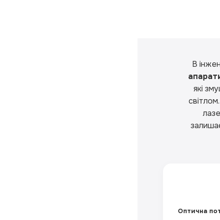
В інжен
апарати
які зм
світлом
лазе
залишає
Оптична пот