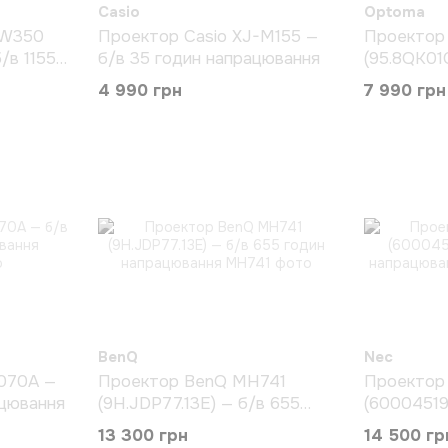
Casio
Optoma
ZW350
Проектор Casio XJ-M155 —
Проектор
/в 1155
б/в 35 годин напрацювання
(95.8QK01
годин нап
4 990 грн
7 990 грн
BenQ
Nec
070A —
Проектор BenQ MH741
Проектор
ацювання
(9H.JDP77.13E) — б/в 655
(60004519
годин напрацювання
напрацюв
13 300 грн
14 500 гр