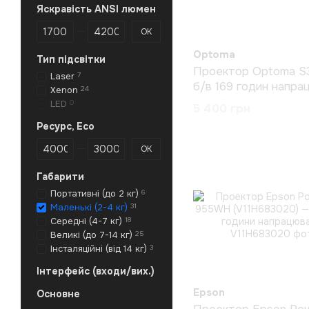
Яскравість ANSI люмен
Від Яскравість ANSI люмен
До Яскравість ANSI люмен
ОК
Optoma
Тип підсвітки
Проектор Optoma S
Laser
7
б/в 169 годин напра
Xenon
24
LED
0
5 400 грн
Ресурс, Eco
Від Ресурс, Eco
До Ресурс, Eco
ОК
Габарити
Портативні (до 2 кг)
6
Маленькі (2-4 кг)
31
Середні (4-7 кг)
18
Великі (до 7-14 кг)
25
Інсталяційні (від 14 кг)
3
Інтерфейс (входи/вих.)
Epson
Основне