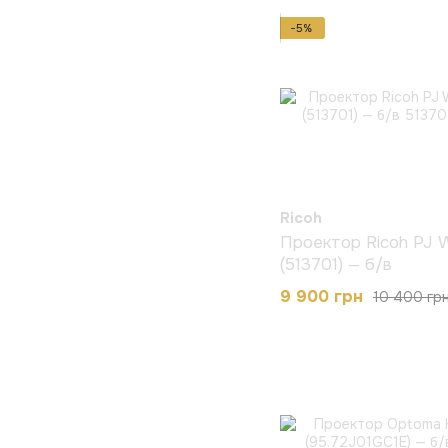
−5%
Ricoh
Проектор Ricoh PJ
(513701) — б/в
9 900 грн
10 400 гр