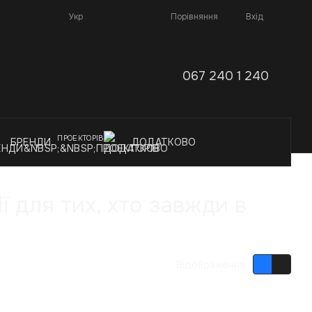
Порівняння
Укр
Вхід
067 240 1 240
ПРОЕКТОРІВ
БРЕНДИ
ДОДАТКОВО
ї для тих, хто завжди в
Відображення: