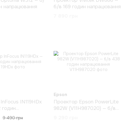
 Optoma W312 — б/
Проектор Vivitek DW886 —
ин напрацювання
б/в 169 годин напрацювання
7 890 грн
Epson
InFocus IN119HDx
Проектор Epson PowerLite
2 годин
982W (V11H987020) — б/в
ання
438 годин напрацювання
9 290 грн
9 490 грн