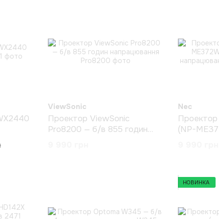
ViewSonic
Nec
 WX2440
Проектор ViewSonic
Проекто
Pro8200 — б/в 855 годин
(NP-ME37
напрацювання
годин нап
9 990 грн
9 990 грн
н
НОВИНКА