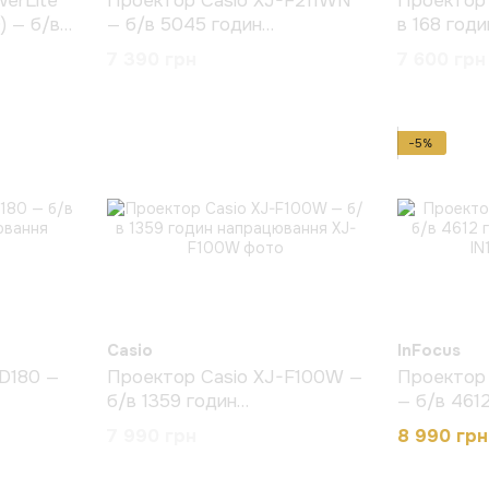
erLite
Проектор Casio XJ-F211WN
Проектор
 — б/в
— б/в 5045 годин
в 168 год
ювання
напрацювання
7 390 грн
7 600 грн
−5%
Casio
InFocus
D180 —
Проектор Casio XJ-F100W —
Проектор 
б/в 1359 годин
— б/в 461
напрацювання
напрацюв
7 990 грн
8 990 грн