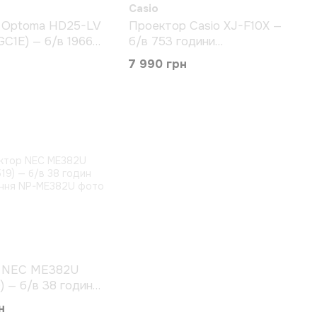
Casio
 Optoma HD25-LV
Проектор Casio XJ-F10X —
GC1E) — б/в 1966
б/в 753 години
рацювання
напрацювання
7 990 грн
 NEC ME382U
) — б/в 38 годин
ання
н