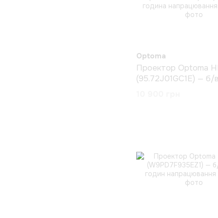
Optoma
Проектор Optoma H
(95.72J01GC1E) — б/
година напрацюванн
10 900 грн