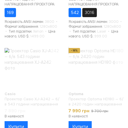
НАПРАЦЮВАННЯ ПРОЕКТОРА:
НАПРАЦЮВАННЯ ПРОЕКТОРА:
169
542
3016
Яскравість ANSI люмен
3800
Яскравість ANSI люмен
3000
Формат зображення
1280x800
Формат зображення
1280x800
Тип підсвітки
Xenon
Ціна
Тип підсвітки
Laser
Ціна
нового, USD $
1499.00
нового, USD $
999.00
−18%
Casio
Optoma
Проектор Casio XJ-A242 — б/
Проектор Optoma HD180 — б/
в 543 години напрацювання
в 2420 годин напрацювання
7 890 грн
7 990 грн
9 700 грн
В наявності
В наявності
Купити
Купити