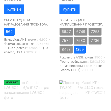
В наявності
В наявності
Купити
Купити
ОБЕРІТЬ ГОДИНИ
ОБЕРІТЬ ГОДИНИ
НАПРАЦЮВАННЯ ПРОЕКТОРА:
НАПРАЦЮВАННЯ ПРОЕКТОРА:
562
6647
6749
7253
Яскравість ANSI люмен
4200
7572
7580
7736
Формат зображення
1024x768
Тип підсвітки
Xenon
Ціна
8493
1359
нового, USD $
3090.00
Яскравість ANSI люмен
3500
Формат зображення
1280x800
Тип підсвітки
Laser
Ціна
нового, USD $
799.00
НОВИНКА