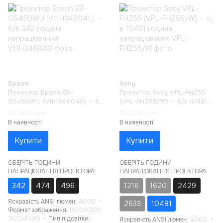
Epson
Sony
Проектор Epson EB-
Проектор Sony VPL-FHZ55
G5450WU (V11H346040) — б/
(VPL-FHZ55/W) — б/в 10481
в 342 години напрацювання
година напрацювання
13 300 грн
13 300 грн
В наявності
В наявності
Купити
Купити
ОБЕРІТЬ ГОДИНИ
ОБЕРІТЬ ГОДИНИ
НАПРАЦЮВАННЯ ПРОЕКТОРА:
НАПРАЦЮВАННЯ ПРОЕКТОРА:
342
474
496
1216
1620
2429
Яскравість ANSI люмен
4000
2633
10481
Формат зображення
1920x1200,
1920x1080
Тип підсвітки
Яскравість ANSI люмен
4000