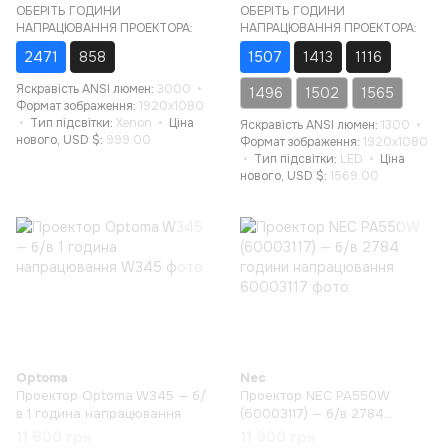
ОБЕРІТЬ ГОДИНИ
ОБЕРІТЬ ГОДИНИ
НАПРАЦЮВАННЯ ПРОЕКТОРА:
НАПРАЦЮВАННЯ ПРОЕКТОРА:
2471
858
1507
1413
1116
Яскравість ANSI люмен
3000
1496
1502
1565
Формат зображення
1920x1080
Тип підсвітки
Xenon
Ціна
Яскравість ANSI люмен
1300
нового, USD $
999.00
Формат зображення
1920x1080
Тип підсвітки
LED
Ціна
нового, USD $
1569.00
Optoma
Nec
Проектор Optoma W345 — б/
Проектор NEC PA550W
в 1 година напрацювання
(60003117) — б/в 2784
години напрацювання
11 800 грн
11 900 грн