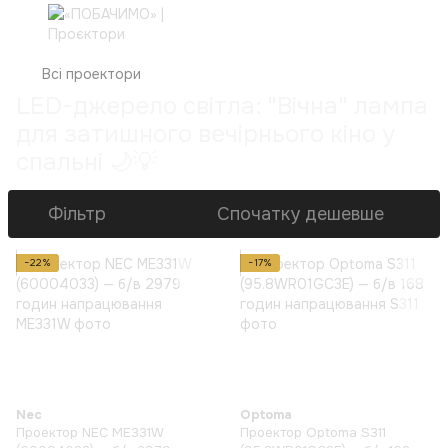
Всі проектори
LED-джерело світла: "Вічна" лампа
для затишного вечірнього кіно у
спальні 🌙💡
Фільтр
Спочатку дешевше
−22%
−17%
Nec
Optoma
Проектор NEC ME331W
Проектор Optoma S311