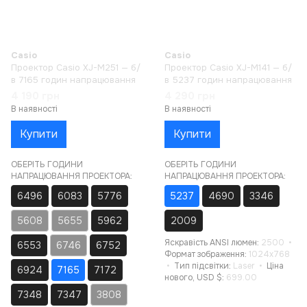
Casio
Casio
Проектор Casio XJ-M251 — б/
Проектор Casio XJ-M141 — б/
в 7165 годин напрацювання
в 5237 годин напрацювання
4 190 грн
4 290 грн
В наявності
В наявності
Купити
Купити
ОБЕРІТЬ ГОДИНИ
ОБЕРІТЬ ГОДИНИ
НАПРАЦЮВАННЯ ПРОЕКТОРА:
НАПРАЦЮВАННЯ ПРОЕКТОРА:
6496
6083
5776
5237
4690
3346
5608
5655
5962
2009
Яскравість ANSI люмен
2500
6553
6746
6752
Формат зображення
1024x768
Тип підсвітки
Laser
Ціна
6924
7165
7172
нового, USD $
699.00
7348
7347
3808