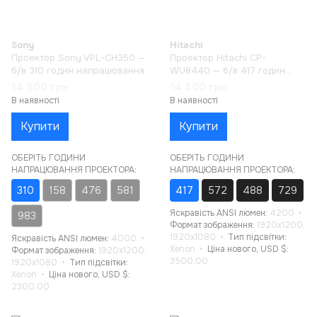
Sony
Hitachi
Проектор Sony VPL-CH350 —
Проектор Hitachi CP-
б/в 310 годин напрацювання
WU8440 — б/в 417 годин
напрацювання
14 500 грн
14 500 грн
В наявності
В наявності
Купити
Купити
ОБЕРІТЬ ГОДИНИ
ОБЕРІТЬ ГОДИНИ
НАПРАЦЮВАННЯ ПРОЕКТОРА:
НАПРАЦЮВАННЯ ПРОЕКТОРА:
310
158
476
581
417
572
488
729
Яскравість ANSI люмен
4200
983
Формат зображення
1920x1200,
1920x1080
Тип підсвітки
Яскравість ANSI люмен
4000
Xenon
Ціна нового, USD $
Формат зображення
1920x1200,
3500.00
1920x1080
Тип підсвітки
Xenon
Ціна нового, USD $
2300.00