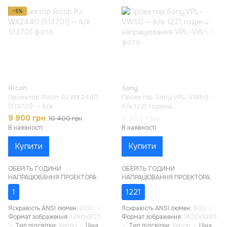
−5%
Ricoh
Sony
Проектор Ricoh PJ WX2440
Проектор Sony VPL-VW50 —
(513701) — б/в
б/в 1221 година
напрацювання
9 900 грн
9 990 грн
10 400 грн
В наявності
В наявності
Купити
Купити
ОБЕРІТЬ ГОДИНИ
ОБЕРІТЬ ГОДИНИ
НАПРАЦЮВАННЯ ПРОЕКТОРА:
НАПРАЦЮВАННЯ ПРОЕКТОРА:
1
1221
Яскравість ANSI люмен
3100
Яскравість ANSI люмен
900
Формат зображення
1280x800
Формат зображення
1920x1080
Тип підсвітки
Xenon
Ціна
Тип підсвітки
Xenon
Ціна