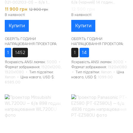
(121-002103-01) — б/в 1
б/в (чорний) 14 годин
година напрацювання
напрацювання
11 900 грн
12 500 грн
12 900 грн
В наявності
В наявності
Купити
Купити
ОБЕРІТЬ ГОДИНИ
ОБЕРІТЬ ГОДИНИ
НАПРАЦЮВАННЯ ПРОЕКТОРА:
НАПРАЦЮВАННЯ ПРОЕКТОРА:
1
1452
1
14
Яскравість ANSI люмен
5000
Яскравість ANSI люмен
3000
Формат зображення
1920x1200,
Формат зображення
1920x1080
1920x1080
Тип підсвітки
Тип підсвітки
Xenon
Ціна
Xenon
Ціна нового, USD $
нового, USD $
1099.00
6585.00