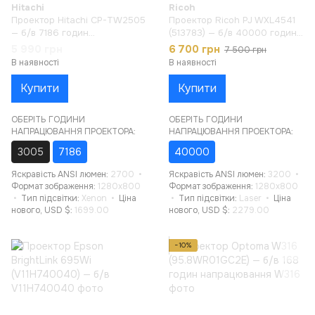
Hitachi
Ricoh
Проектор Hitachi CP-TW2505
Проектор Ricoh PJ WXL4541
— б/в 7186 годин
(513783) — б/в 40000 годин
напрацювання
напрацювання
5 990 грн
6 700 грн
7 500 грн
В наявності
В наявності
Купити
Купити
ОБЕРІТЬ ГОДИНИ
ОБЕРІТЬ ГОДИНИ
НАПРАЦЮВАННЯ ПРОЕКТОРА:
НАПРАЦЮВАННЯ ПРОЕКТОРА:
3005
7186
40000
Яскравість ANSI люмен
2700
Яскравість ANSI люмен
3200
Формат зображення
1280x800
Формат зображення
1280x800
Тип підсвітки
Xenon
Ціна
Тип підсвітки
Laser
Ціна
нового, USD $
1699.00
нового, USD $
2279.00
−10%