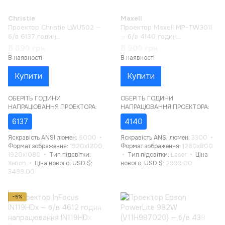
Christie
Maxell
Проектор Christie LWU502 —
Проектор Maxell MP-TW3011
б/в 6137 годин
— б/в 4140 годин
напрацювання
напрацювання
8 890 грн
8 900 грн
В наявності
В наявності
Купити
Купити
ОБЕРІТЬ ГОДИНИ
ОБЕРІТЬ ГОДИНИ
НАПРАЦЮВАННЯ ПРОЕКТОРА:
НАПРАЦЮВАННЯ ПРОЕКТОРА:
6137
4140
Яскравість ANSI люмен
5000
Яскравість ANSI люмен
3300
Формат зображення
1920x1200,
Формат зображення
1280x800
1920x1080
Тип підсвітки
Тип підсвітки
Laser
Ціна
Xenon
Ціна нового, USD $
нового, USD $
2999.00
3499.00
−5%