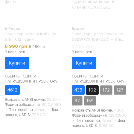
InFocus
Epson
Проектор InFocus IN119HDx —
Проектор Epson PowerLite
б/в 4612 годин
982W (V11H987020) — б/в
напрацювання
438 годин напрацювання
8 990 грн
9 290 грн
9 490 грн
В наявності
В наявності
Купити
Купити
ОБЕРІТЬ ГОДИНИ
ОБЕРІТЬ ГОДИНИ
НАПРАЦЮВАННЯ ПРОЕКТОРА:
НАПРАЦЮВАННЯ ПРОЕКТОРА:
4612
438
102
172
127
Яскравість ANSI люмен
3200
87
159
Формат зображення
1920x1080
Тип підсвітки
Xenon
Ціна
Яскравість ANSI люмен
4200
нового, USD $
799.00
Формат зображення
1280x800
Тип підсвітки
Xenon
Ціна
нового, USD $
1099.00