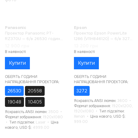
Panasonic
Epson
Проектор Panasonic PT-
Проектор Epson PowerLite
RZ370U — б/в 26530 годин
1286 (V11H846120) — б/в 3272
напрацювання
години напрацювання
12 900 грн
13 200 грн
В наявності
В наявності
Купити
Купити
ОБЕРІТЬ ГОДИНИ
ОБЕРІТЬ ГОДИНИ
НАПРАЦЮВАННЯ ПРОЕКТОРА:
НАПРАЦЮВАННЯ ПРОЕКТОРА:
26530
20558
3272
Яскравість ANSI люмен
3600
19048
10405
Формат зображення
1920x1200,
1920x1080
Тип підсвітки
Яскравість ANSI люмен
3500
Xenon
Ціна нового, USD $
Формат зображення
1920x1080
999.00
Тип підсвітки
Laser
Ціна
нового, USD $
4999.00