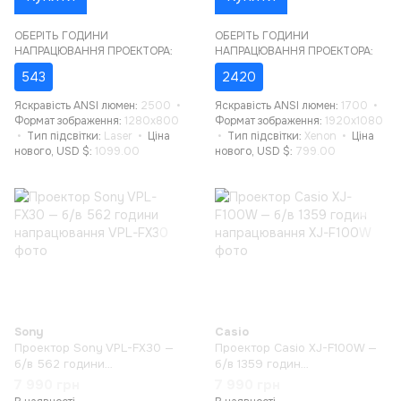
ОБЕРІТЬ ГОДИНИ
ОБЕРІТЬ ГОДИНИ
НАПРАЦЮВАННЯ ПРОЕКТОРА:
НАПРАЦЮВАННЯ ПРОЕКТОРА:
543
2420
Яскравість ANSI люмен
2500
Яскравість ANSI люмен
1700
Формат зображення
1280x800
Формат зображення
1920x1080
Тип підсвітки
Laser
Ціна
Тип підсвітки
Xenon
Ціна
нового, USD $
1099.00
нового, USD $
799.00
Sony
Casio
Проектор Sony VPL-FX30 —
Проектор Casio XJ-F100W —
б/в 562 години
б/в 1359 годин
напрацювання
напрацювання
7 990 грн
7 990 грн