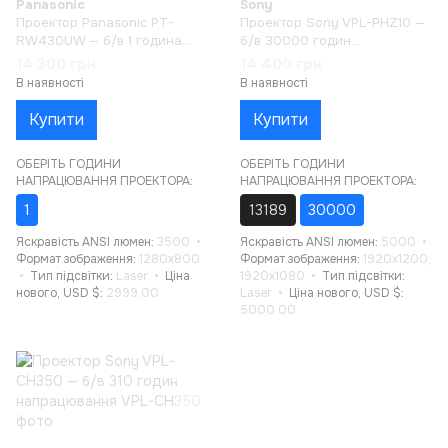
Panasonic
Sony
Проектор Panasonic PT-
Проектор Sony VPL-PHZ10 —
RW430UW — б/в 1 година
б/в 30000 годин
напрацювання
напрацювання
14 300 грн
14 400 грн
В наявності
В наявності
Купити
Купити
ОБЕРІТЬ ГОДИНИ
ОБЕРІТЬ ГОДИНИ
НАПРАЦЮВАННЯ ПРОЕКТОРА:
НАПРАЦЮВАННЯ ПРОЕКТОРА:
1
13189
30000
Яскравість ANSI люмен
3500
Яскравість ANSI люмен
5000
Формат зображення
1280x800
Формат зображення
1920x1200,
Тип підсвітки
Laser
Ціна
1920x1080
Тип підсвітки
нового, USD $
2999.00
Laser
Ціна нового, USD $
5000.00