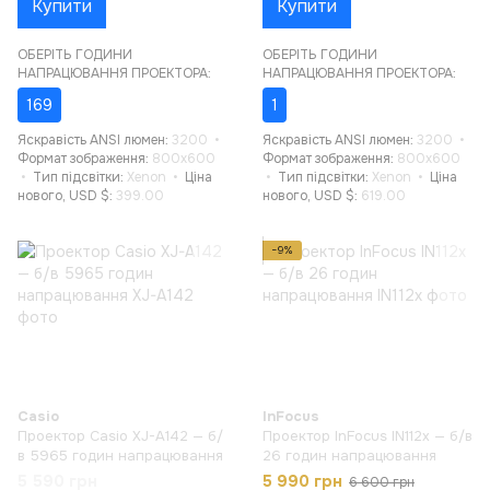
Купити
Купити
ОБЕРІТЬ ГОДИНИ
ОБЕРІТЬ ГОДИНИ
НАПРАЦЮВАННЯ ПРОЕКТОРА:
НАПРАЦЮВАННЯ ПРОЕКТОРА:
169
1
Яскравість ANSI люмен
3200
Яскравість ANSI люмен
3200
Формат зображення
800x600
Формат зображення
800x600
Тип підсвітки
Xenon
Ціна
Тип підсвітки
Xenon
Ціна
нового, USD $
399.00
нового, USD $
619.00
−9%
Casio
InFocus
Проектор Casio XJ-A142 — б/
Проектор InFocus IN112x — б/в
в 5965 годин напрацювання
26 годин напрацювання
5 590 грн
5 990 грн
6 600 грн