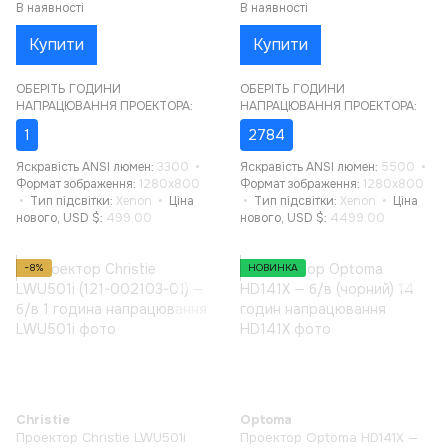
В наявності
В наявності
Купити
Купити
ОБЕРІТЬ ГОДИНИ
ОБЕРІТЬ ГОДИНИ
НАПРАЦЮВАННЯ ПРОЕКТОРА:
НАПРАЦЮВАННЯ ПРОЕКТОРА:
1
2784
Яскравість ANSI люмен
3300
Яскравість ANSI люмен
5500
Формат зображення
1280x800
Формат зображення
1280x800
Тип підсвітки
Xenon
Ціна
Тип підсвітки
Xenon
Ціна
нового, USD $
499.00
нового, USD $
4499.00
−8%
НОВИНКА
Christie
Optoma
Проектор Christie LWU501i
Проектор Optoma HD141X —