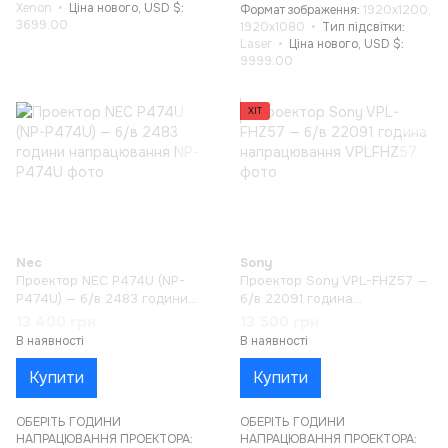
Xenon
Ціна нового, USD $
Формат зображення
1920x1200,
3699.00
1920x1080
Тип підсвітки
Laser
Ціна нового, USD $
9999.00
ХІТ
Nec
Sony
Проектор NEC P474U (NP-
Проектор Sony VPL-FHZ57 —
P474U) — б/в 2483 години
б/в 22091 година
напрацювання
напрацювання
13 400 грн
13 500 грн
В наявності
В наявності
Купити
Купити
ОБЕРІТЬ ГОДИНИ
ОБЕРІТЬ ГОДИНИ
НАПРАЦЮВАННЯ ПРОЕКТОРА:
НАПРАЦЮВАННЯ ПРОЕКТОРА: