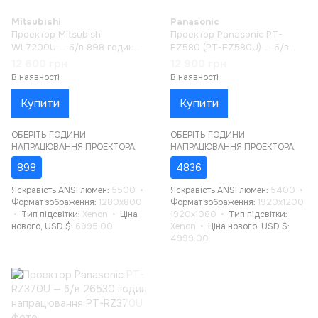
Mitsubishi
Panasonic
Проектор Mitsubishi
Проектор Panasonic PT-
WL7200U — б/в 898 годин
EZ580 (PT-EZ580U) — б/в
напрацювання
4836 годин напрацювання
12 600 грн
12 900 грн
В наявності
В наявності
Купити
Купити
ОБЕРІТЬ ГОДИНИ
ОБЕРІТЬ ГОДИНИ
НАПРАЦЮВАННЯ ПРОЕКТОРА:
НАПРАЦЮВАННЯ ПРОЕКТОРА:
898
4836
Яскравість ANSI люмен
5500
Яскравість ANSI люмен
5400
Формат зображення
1280x800
Формат зображення
1920x1200,
Тип підсвітки
Xenon
Ціна
1920x1080
Тип підсвітки
нового, USD $
6995.00
Xenon
Ціна нового, USD $
4999.00