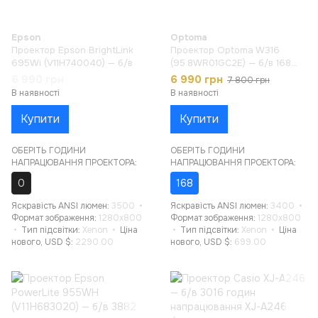
Epson
Optoma
Проектор Epson BrightLink
Проектор Optoma W316
695Wi (V11H740040) — б/в
(95.8WR01GC2E) — б/в 168
годин напрацювання
6 990 грн
6 990 грн
7 800 грн
В наявності
В наявності
Купити
Купити
ОБЕРІТЬ ГОДИНИ
ОБЕРІТЬ ГОДИНИ
НАПРАЦЮВАННЯ ПРОЕКТОРА:
НАПРАЦЮВАННЯ ПРОЕКТОРА:
0
168
Яскравість ANSI люмен
3500
Яскравість ANSI люмен
3400
Формат зображення
1280x800
Формат зображення
1280x800
Тип підсвітки
Xenon
Ціна
Тип підсвітки
Xenon
Ціна
нового, USD $
2290.00
нового, USD $
699.00