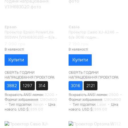
Epson
Casio
Проектор Epson PowerLite
Проектор Casio XJ-A246 —
955WH (V11H683020) — б/в
б/в 3016 годин
3882 години напрацювання
напрацювання
7 090 грн
7 190 грн
В наявності
В наявності
Купити
Купити
ОБЕРІТЬ ГОДИНИ
ОБЕРІТЬ ГОДИНИ
НАПРАЦЮВАННЯ ПРОЕКТОРА:
НАПРАЦЮВАННЯ ПРОЕКТОРА:
3882
1297
314
3016
2121
Яскравість ANSI люмен
3200
Яскравість ANSI люмен
2500
Формат зображення
1280x800
Формат зображення
1280x800
Тип підсвітки
Xenon
Ціна
Тип підсвітки
Laser
Ціна
нового, USD $
899.00
нового, USD $
999.00