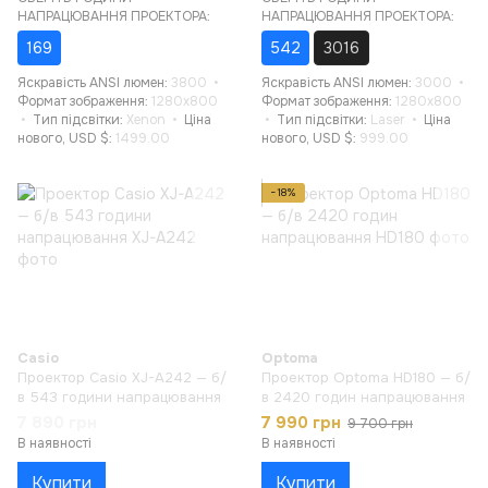
НАПРАЦЮВАННЯ ПРОЕКТОРА:
НАПРАЦЮВАННЯ ПРОЕКТОРА:
169
542
3016
Яскравість ANSI люмен
3800
Яскравість ANSI люмен
3000
Формат зображення
1280x800
Формат зображення
1280x800
Тип підсвітки
Xenon
Ціна
Тип підсвітки
Laser
Ціна
нового, USD $
1499.00
нового, USD $
999.00
−18%
Casio
Optoma
Проектор Casio XJ-A242 — б/
Проектор Optoma HD180 — б/
в 543 години напрацювання
в 2420 годин напрацювання
7 890 грн
7 990 грн
9 700 грн
В наявності
В наявності
Купити
Купити