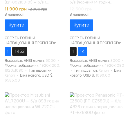
(121-002103-01) — б/в 1
б/в (чорний) 14 годин
година напрацювання
напрацювання
11 900 грн
12 500 грн
12 900 грн
В наявності
В наявності
Купити
Купити
ОБЕРІТЬ ГОДИНИ
ОБЕРІТЬ ГОДИНИ
НАПРАЦЮВАННЯ ПРОЕКТОРА:
НАПРАЦЮВАННЯ ПРОЕКТОРА:
1
1452
1
14
Яскравість ANSI люмен
5000
Яскравість ANSI люмен
3000
Формат зображення
1920x1200,
Формат зображення
1920x1080
1920x1080
Тип підсвітки
Тип підсвітки
Xenon
Ціна
Xenon
Ціна нового, USD $
нового, USD $
1099.00
6585.00