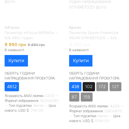
InFocus
Epson
Проектор InFocus IN119HDx —
Проектор Epson PowerLite
б/в 4612 годин
982W (V11H987020) — б/в
напрацювання
438 годин напрацювання
8 990 грн
9 290 грн
9 490 грн
В наявності
В наявності
Купити
Купити
ОБЕРІТЬ ГОДИНИ
ОБЕРІТЬ ГОДИНИ
НАПРАЦЮВАННЯ ПРОЕКТОРА:
НАПРАЦЮВАННЯ ПРОЕКТОРА:
4612
438
102
172
127
Яскравість ANSI люмен
3200
87
159
Формат зображення
1920x1080
Тип підсвітки
Xenon
Ціна
Яскравість ANSI люмен
4200
нового, USD $
799.00
Формат зображення
1280x800
Тип підсвітки
Xenon
Ціна
нового, USD $
1099.00