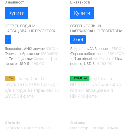
В наявності
В наявності
Купити
Купити
ОБЕРІТЬ ГОДИНИ
ОБЕРІТЬ ГОДИНИ
НАПРАЦЮВАННЯ ПРОЕКТОРА:
НАПРАЦЮВАННЯ ПРОЕКТОРА:
1
2784
Яскравість ANSI люмен
3300
Яскравість ANSI люмен
5500
Формат зображення
1280x800
Формат зображення
1280x800
Тип підсвітки
Xenon
Ціна
Тип підсвітки
Xenon
Ціна
нового, USD $
499.00
нового, USD $
4499.00
−8%
НОВИНКА
Christie
Optoma
Проектор Christie LWU501i
Проектор Optoma HD141X —