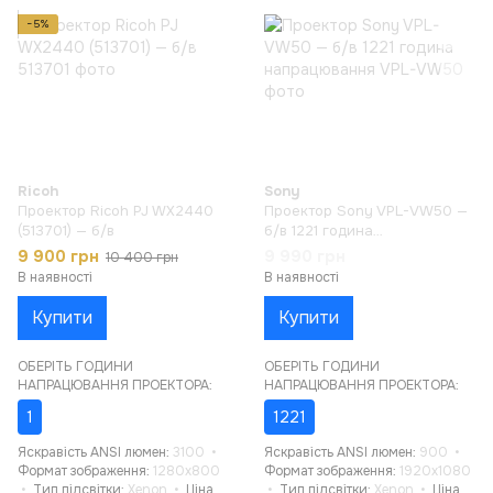
−5%
Ricoh
Sony
Проектор Ricoh PJ WX2440
Проектор Sony VPL-VW50 —
(513701) — б/в
б/в 1221 година
напрацювання
9 900 грн
9 990 грн
10 400 грн
В наявності
В наявності
Купити
Купити
ОБЕРІТЬ ГОДИНИ
ОБЕРІТЬ ГОДИНИ
НАПРАЦЮВАННЯ ПРОЕКТОРА:
НАПРАЦЮВАННЯ ПРОЕКТОРА:
1
1221
Яскравість ANSI люмен
3100
Яскравість ANSI люмен
900
Формат зображення
1280x800
Формат зображення
1920x1080
Тип підсвітки
Xenon
Ціна
Тип підсвітки
Xenon
Ціна