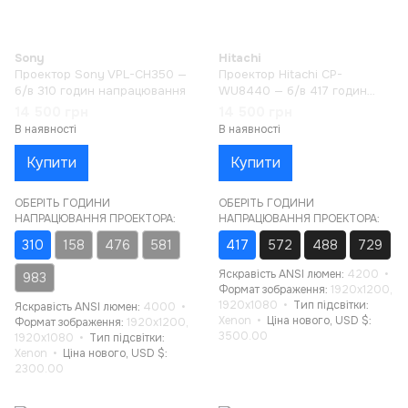
Sony
Hitachi
Проектор Sony VPL-CH350 —
Проектор Hitachi CP-
б/в 310 годин напрацювання
WU8440 — б/в 417 годин
напрацювання
14 500 грн
14 500 грн
В наявності
В наявності
Купити
Купити
ОБЕРІТЬ ГОДИНИ
ОБЕРІТЬ ГОДИНИ
НАПРАЦЮВАННЯ ПРОЕКТОРА:
НАПРАЦЮВАННЯ ПРОЕКТОРА:
310
158
476
581
417
572
488
729
Яскравість ANSI люмен
4200
983
Формат зображення
1920x1200,
1920x1080
Тип підсвітки
Яскравість ANSI люмен
4000
Xenon
Ціна нового, USD $
Формат зображення
1920x1200,
3500.00
1920x1080
Тип підсвітки
Xenon
Ціна нового, USD $
2300.00