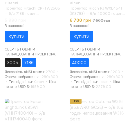
Hitachi
Ricoh
Проектор Hitachi CP-TW2505
Проектор Ricoh PJ WXL4541
— б/в 7186 годин
(513783) — б/в 40000 годин
напрацювання
напрацювання
5 990 грн
6 700 грн
7 500 грн
В наявності
В наявності
Купити
Купити
ОБЕРІТЬ ГОДИНИ
ОБЕРІТЬ ГОДИНИ
НАПРАЦЮВАННЯ ПРОЕКТОРА:
НАПРАЦЮВАННЯ ПРОЕКТОРА:
3005
7186
40000
Яскравість ANSI люмен
2700
Яскравість ANSI люмен
3200
Формат зображення
1280x800
Формат зображення
1280x800
Тип підсвітки
Xenon
Ціна
Тип підсвітки
Laser
Ціна
нового, USD $
1699.00
нового, USD $
2279.00
−10%