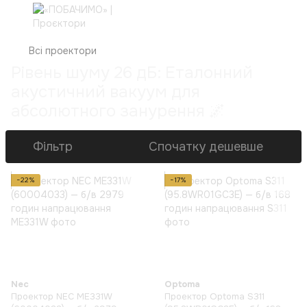
Всі проектори
Рівень шуму 26 дБ: Еталонний
акустичний вакуум для
абсолютного занурення 🌌
Фільтр
Спочатку дешевше
−22%
−17%
Nec
Optoma
Проектор NEC ME331W
Проектор Optoma S311