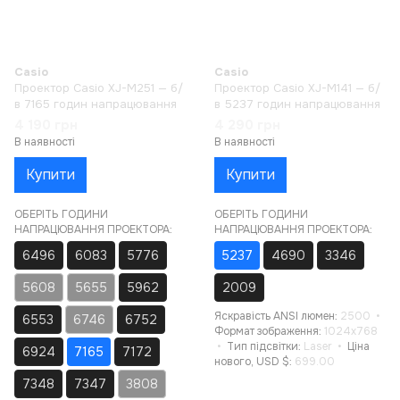
Casio
Casio
Проектор Casio XJ-M251 — б/
Проектор Casio XJ-M141 — б/
в 7165 годин напрацювання
в 5237 годин напрацювання
4 190 грн
4 290 грн
В наявності
В наявності
Купити
Купити
ОБЕРІТЬ ГОДИНИ
ОБЕРІТЬ ГОДИНИ
НАПРАЦЮВАННЯ ПРОЕКТОРА:
НАПРАЦЮВАННЯ ПРОЕКТОРА:
6496
6083
5776
5237
4690
3346
5608
5655
5962
2009
Яскравість ANSI люмен
2500
6553
6746
6752
Формат зображення
1024x768
Тип підсвітки
Laser
Ціна
6924
7165
7172
нового, USD $
699.00
7348
7347
3808