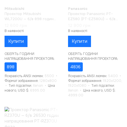
Mitsubishi
Panasonic
Проектор Mitsubishi
Проектор Panasonic PT-
WL7200U — б/в 898 годин
EZ580 (PT-EZ580U) — б/в
напрацювання
4836 годин напрацювання
12 600 грн
12 900 грн
В наявності
В наявності
Купити
Купити
ОБЕРІТЬ ГОДИНИ
ОБЕРІТЬ ГОДИНИ
НАПРАЦЮВАННЯ ПРОЕКТОРА:
НАПРАЦЮВАННЯ ПРОЕКТОРА:
898
4836
Яскравість ANSI люмен
5500
Яскравість ANSI люмен
5400
Формат зображення
1280x800
Формат зображення
1920x1200,
Тип підсвітки
Xenon
Ціна
1920x1080
Тип підсвітки
нового, USD $
6995.00
Xenon
Ціна нового, USD $
4999.00