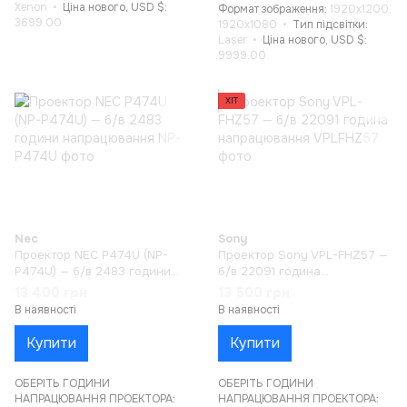
Xenon
Ціна нового, USD $
Формат зображення
1920x1200,
3699.00
1920x1080
Тип підсвітки
Laser
Ціна нового, USD $
9999.00
ХІТ
Nec
Sony
Проектор NEC P474U (NP-
Проектор Sony VPL-FHZ57 —
P474U) — б/в 2483 години
б/в 22091 година
напрацювання
напрацювання
13 400 грн
13 500 грн
В наявності
В наявності
Купити
Купити
ОБЕРІТЬ ГОДИНИ
ОБЕРІТЬ ГОДИНИ
НАПРАЦЮВАННЯ ПРОЕКТОРА:
НАПРАЦЮВАННЯ ПРОЕКТОРА: