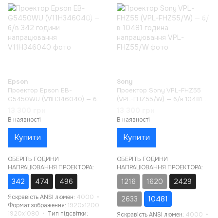
Epson
Sony
Проектор Epson EB-
Проектор Sony VPL-FHZ55
G5450WU (V11H346040) — б/
(VPL-FHZ55/W) — б/в 10481
в 342 години напрацювання
година напрацювання
13 300 грн
13 300 грн
В наявності
В наявності
Купити
Купити
ОБЕРІТЬ ГОДИНИ
ОБЕРІТЬ ГОДИНИ
НАПРАЦЮВАННЯ ПРОЕКТОРА:
НАПРАЦЮВАННЯ ПРОЕКТОРА:
342
474
496
1216
1620
2429
Яскравість ANSI люмен
4000
2633
10481
Формат зображення
1920x1200,
1920x1080
Тип підсвітки
Яскравість ANSI люмен
4000