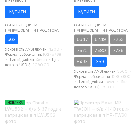
В наявності
В наявності
Купити
Купити
ОБЕРІТЬ ГОДИНИ
ОБЕРІТЬ ГОДИНИ
НАПРАЦЮВАННЯ ПРОЕКТОРА:
НАПРАЦЮВАННЯ ПРОЕКТОРА:
562
6647
6749
7253
Яскравість ANSI люмен
4200
7572
7580
7736
Формат зображення
1024x768
Тип підсвітки
Xenon
Ціна
8493
1359
нового, USD $
3090.00
Яскравість ANSI люмен
3500
Формат зображення
1280x800
Тип підсвітки
Laser
Ціна
нового, USD $
799.00
НОВИНКА