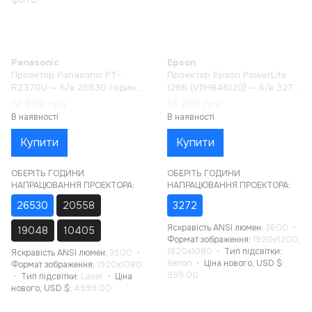
Panasonic
Epson
Проектор Panasonic PT-
Проектор Epson PowerLite
RZ370U — б/в 26530 годин
1286 (V11H846120) — б/в 3272
напрацювання
години напрацювання
12 900 грн
13 200 грн
В наявності
В наявності
Купити
Купити
ОБЕРІТЬ ГОДИНИ
ОБЕРІТЬ ГОДИНИ
НАПРАЦЮВАННЯ ПРОЕКТОРА:
НАПРАЦЮВАННЯ ПРОЕКТОРА:
26530
20558
3272
Яскравість ANSI люмен
3600
19048
10405
Формат зображення
1920x1200,
1920x1080
Тип підсвітки
Яскравість ANSI люмен
3500
Xenon
Ціна нового, USD $
Формат зображення
1920x1080
999.00
Тип підсвітки
Laser
Ціна
нового, USD $
4999.00