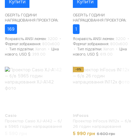
Купити
Купити
ОБЕРІТЬ ГОДИНИ
ОБЕРІТЬ ГОДИНИ
НАПРАЦЮВАННЯ ПРОЕКТОРА:
НАПРАЦЮВАННЯ ПРОЕКТОРА:
169
1
Яскравість ANSI люмен
3200
Яскравість ANSI люмен
3200
Формат зображення
800x600
Формат зображення
800x600
Тип підсвітки
Xenon
Ціна
Тип підсвітки
Xenon
Ціна
нового, USD $
399.00
нового, USD $
619.00
−9%
Casio
InFocus
Проектор Casio XJ-A142 — б/
Проектор InFocus IN112x — б/в
в 5965 годин напрацювання
26 годин напрацювання
5 590 грн
5 990 грн
6 600 грн