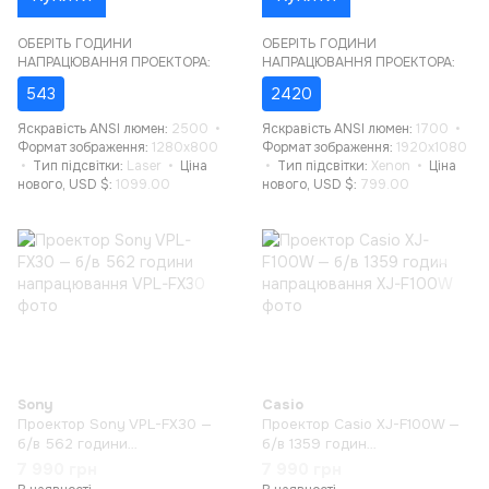
ОБЕРІТЬ ГОДИНИ
ОБЕРІТЬ ГОДИНИ
НАПРАЦЮВАННЯ ПРОЕКТОРА:
НАПРАЦЮВАННЯ ПРОЕКТОРА:
543
2420
Яскравість ANSI люмен
2500
Яскравість ANSI люмен
1700
Формат зображення
1280x800
Формат зображення
1920x1080
Тип підсвітки
Laser
Ціна
Тип підсвітки
Xenon
Ціна
нового, USD $
1099.00
нового, USD $
799.00
Sony
Casio
Проектор Sony VPL-FX30 —
Проектор Casio XJ-F100W —
б/в 562 години
б/в 1359 годин
напрацювання
напрацювання
7 990 грн
7 990 грн