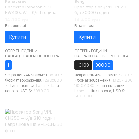
Panasonic
Sony
Проектор Panasonic PT-
Проектор Sony VPL-PHZ10 —
RW430UW — б/в 1 година
б/в 30000 годин
напрацювання
напрацювання
14 300 грн
14 400 грн
В наявності
В наявності
Купити
Купити
ОБЕРІТЬ ГОДИНИ
ОБЕРІТЬ ГОДИНИ
НАПРАЦЮВАННЯ ПРОЕКТОРА:
НАПРАЦЮВАННЯ ПРОЕКТОРА:
1
13189
30000
Яскравість ANSI люмен
3500
Яскравість ANSI люмен
5000
Формат зображення
1280x800
Формат зображення
1920x1200,
Тип підсвітки
Laser
Ціна
1920x1080
Тип підсвітки
нового, USD $
2999.00
Laser
Ціна нового, USD $
5000.00