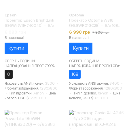
Epson
Optoma
Проектор Epson BrightLink
Проектор Optoma W316
695Wi (V11H740040) — б/в
(95.8WR01GC2E) — б/в 168
годин напрацювання
6 990 грн
6 990 грн
7 800 грн
В наявності
В наявності
Купити
Купити
ОБЕРІТЬ ГОДИНИ
ОБЕРІТЬ ГОДИНИ
НАПРАЦЮВАННЯ ПРОЕКТОРА:
НАПРАЦЮВАННЯ ПРОЕКТОРА:
0
168
Яскравість ANSI люмен
3500
Яскравість ANSI люмен
3400
Формат зображення
1280x800
Формат зображення
1280x800
Тип підсвітки
Xenon
Ціна
Тип підсвітки
Xenon
Ціна
нового, USD $
2290.00
нового, USD $
699.00