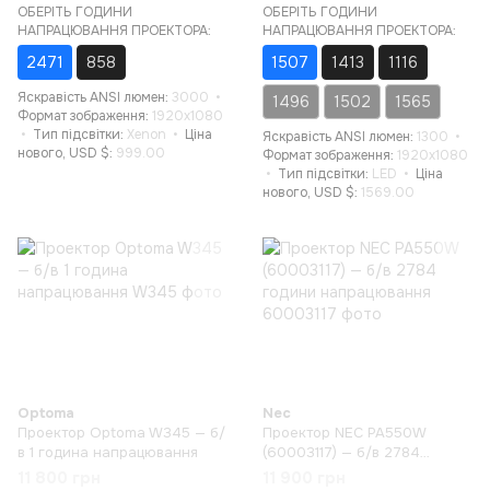
ОБЕРІТЬ ГОДИНИ
ОБЕРІТЬ ГОДИНИ
НАПРАЦЮВАННЯ ПРОЕКТОРА:
НАПРАЦЮВАННЯ ПРОЕКТОРА:
2471
858
1507
1413
1116
Яскравість ANSI люмен
3000
1496
1502
1565
Формат зображення
1920x1080
Тип підсвітки
Xenon
Ціна
Яскравість ANSI люмен
1300
нового, USD $
999.00
Формат зображення
1920x1080
Тип підсвітки
LED
Ціна
нового, USD $
1569.00
Optoma
Nec
Проектор Optoma W345 — б/
Проектор NEC PA550W
в 1 година напрацювання
(60003117) — б/в 2784
години напрацювання
11 800 грн
11 900 грн