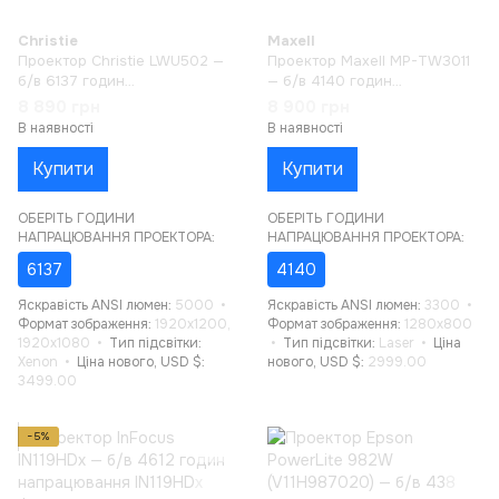
Christie
Maxell
Проектор Christie LWU502 —
Проектор Maxell MP-TW3011
б/в 6137 годин
— б/в 4140 годин
напрацювання
напрацювання
8 890 грн
8 900 грн
В наявності
В наявності
Купити
Купити
ОБЕРІТЬ ГОДИНИ
ОБЕРІТЬ ГОДИНИ
НАПРАЦЮВАННЯ ПРОЕКТОРА:
НАПРАЦЮВАННЯ ПРОЕКТОРА:
6137
4140
Яскравість ANSI люмен
5000
Яскравість ANSI люмен
3300
Формат зображення
1920x1200,
Формат зображення
1280x800
1920x1080
Тип підсвітки
Тип підсвітки
Laser
Ціна
Xenon
Ціна нового, USD $
нового, USD $
2999.00
3499.00
−5%