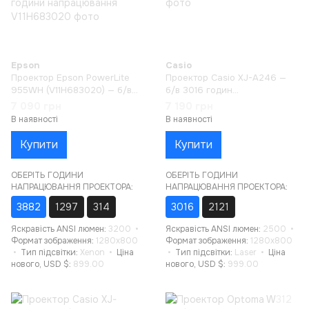
Epson
Casio
Проектор Epson PowerLite
Проектор Casio XJ-A246 —
955WH (V11H683020) — б/в
б/в 3016 годин
3882 години напрацювання
напрацювання
7 090 грн
7 190 грн
В наявності
В наявності
Купити
Купити
ОБЕРІТЬ ГОДИНИ
ОБЕРІТЬ ГОДИНИ
НАПРАЦЮВАННЯ ПРОЕКТОРА:
НАПРАЦЮВАННЯ ПРОЕКТОРА:
3882
1297
314
3016
2121
Яскравість ANSI люмен
3200
Яскравість ANSI люмен
2500
Формат зображення
1280x800
Формат зображення
1280x800
Тип підсвітки
Xenon
Ціна
Тип підсвітки
Laser
Ціна
нового, USD $
899.00
нового, USD $
999.00