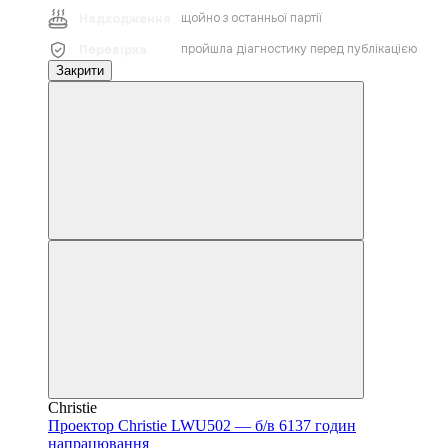
щойно з останньої партії
Надходження
пройшла діагностику перед публікацією
Перевірка
Закрити
Christie
Проектор Christie LWU502 — б/в 6137 годин
напрацювання