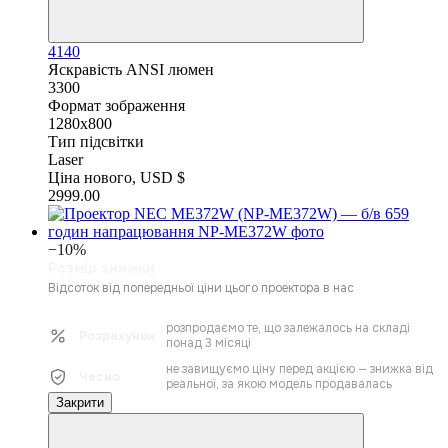
4140
Яскравість ANSI люмен
3300
Формат зображення
1280x800
Тип підсвітки
Laser
Ціна нового, USD $
2999.00
−10%
Розмір знижки
Відсоток від попередньої ціни цього проектора в нас
розпродаємо те, що залежалось на складі
Розрахунок
понад 3 місяці
не завищуємо ціну перед акцією — знижка від
Чесно
реальної, за якою модель продавалась
Закрити