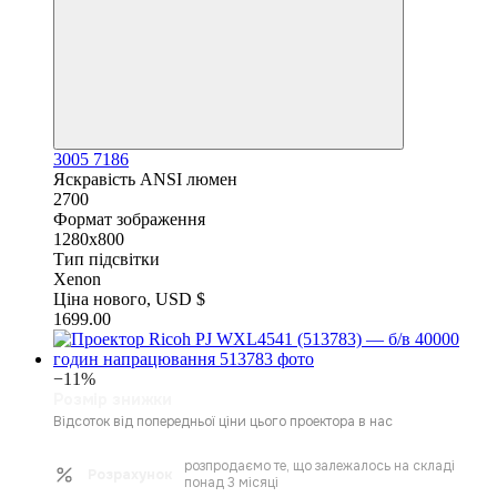
3005
7186
Яскравість ANSI люмен
2700
Формат зображення
1280x800
Тип підсвітки
Xenon
Ціна нового, USD $
1699.00
−11%
Розмір знижки
Відсоток від попередньої ціни цього проектора в нас
розпродаємо те, що залежалось на складі
Розрахунок
понад 3 місяці