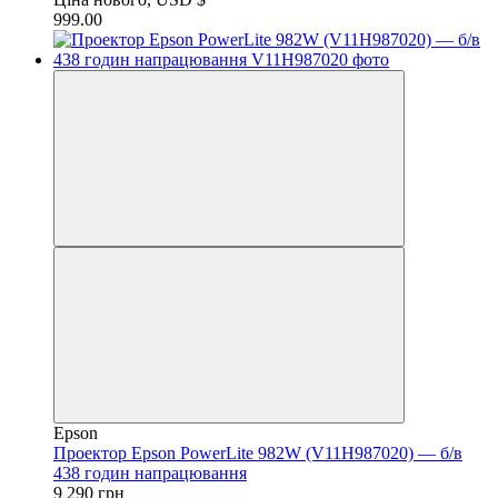
999.00
Epson
Проектор Epson PowerLite 982W (V11H987020) — б/в
438 годин напрацювання
9 290 грн