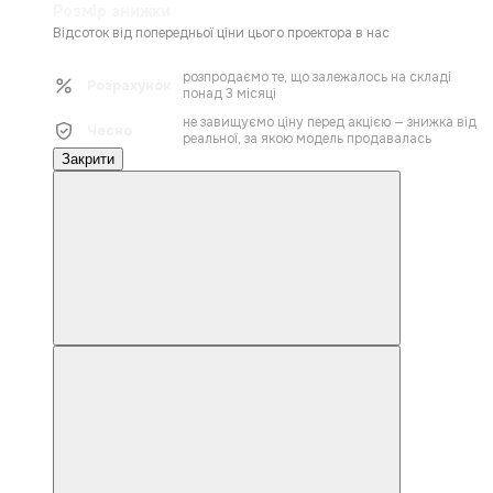
Розмір знижки
Відсоток від попередньої ціни цього проектора в нас
розпродаємо те, що залежалось на складі
Розрахунок
понад 3 місяці
не завищуємо ціну перед акцією — знижка від
Чесно
реальної, за якою модель продавалась
Закрити