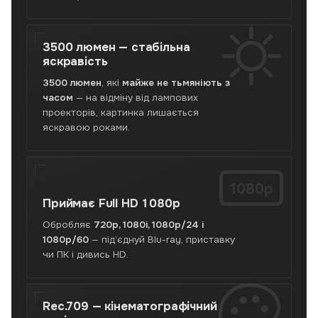
Перевірено,
гарантія,
Нова
3500 люмен —
стабільна
Пошта
яскравість
по
Україні,
3500 люмен
, які
майже не тьмяніють з
самовивіз
часом
— на відміну від лампових
у
проекторів, картинка лишається
Львові.
яскравою роками.
1080p
Приймає
Full HD 1080p
Обробляє
720p, 1080i, 1080p/24 і
1080p/60
— під’єднуй Blu-ray, приставку
чи ПК і дивись HD.
Rec.709 —
кінематографічний