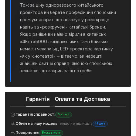
Тож за ціну одноразового китайського
проектора ви берете професійний японський
преміум-апарат, що показує у рази краще
навіть за «розкручені» китайські бренди.
Якщо раніше ви наївно вірили в китайські
«4K» і «5000 люменів», яких там і близько
немає, і чекали від LED-проектора картинку
«як у кінотеатрі» — вітаємо: ви нарешті
знайшли сайт зі справді якісною японською
технікою, що закриє ваші потреби.
Гарантія
Оплата та Доставка
Гарантія справності
3 місяці
Обмін на іншу модель
· якщо не підійшла
14 днів
Повернення
Безкоштовно