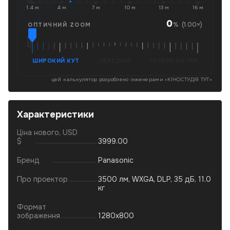
1.4 м
4 м
7 м
10 м
13 м
16 м
0
(1.00×)
%
ОПТИЧНИЙ ZOOM
ШИРОКИЙ КУТ
СЕРЕДНІЙ
ТЕЛЕОБ'ЄКТИВ
цей калькулятор розроблено інженерами «
КІНОСТУДІЯ ТУТ
»
Характеристики
Ціна нового, USD
$
3999.00
Бренд
Panasonic
Про проектор
3500 лм, WXGA, DLP, 35 дБ, 11.0
кг
Формат
зображення
1280x800