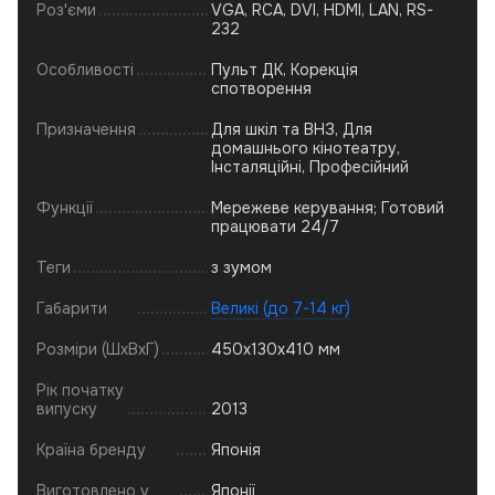
Роз'єми
VGA, RCA, DVI, HDMI, LAN, RS-
232
Особливості
Пульт ДК, Корекція
спотворення
Призначення
Для шкіл та ВНЗ, Для
домашнього кінотеатру,
Інсталяційні, Професійний
Функції
Мережеве керування; Готовий
працювати 24/7
Теги
з зумом
Габарити
Великі (до 7-14 кг)
Розміри (ШхВхГ)
450x130x410 мм
Рік початку
випуску
2013
Країна бренду
Японія
Виготовлено у
Японії