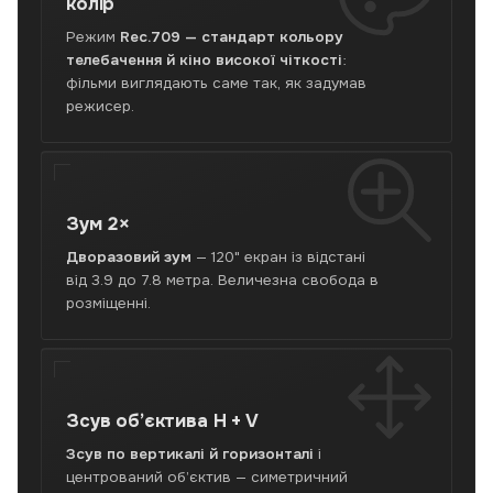
колір
Режим
Rec.709 — стандарт кольору
телебачення й кіно високої чіткості
:
фільми виглядають саме так, як задумав
режисер.
Зум
2×
Дворазовий зум
— 120" екран із відстані
від 3.9 до 7.8 метра. Величезна свобода в
розміщенні.
Зсув об’єктива
H + V
Зсув по вертикалі й горизонталі
і
центрований об’єктив — симетричний