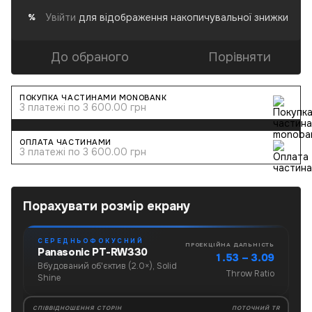
Увійти
для відображення накопичувальної знижки
%
До обраного
Порівняти
ПОКУПКА ЧАСТИНАМИ MONOBANK
3 платежі по 3 600.00 грн
ОПЛАТА ЧАСТИНАМИ
3 платежі по 3 600.00 грн
Порахувати розмір екрану
СЕРЕДНЬОФОКУСНИЙ
ПРОЕКЦІЙНА ДАЛЬНІСТЬ
Panasonic PT-RW330
1.53 – 3.09
Вбудований об'єктив (2.0×), Solid
Throw Ratio
Shine
СПІВВІДНОШЕННЯ СТОРІН
ПОТОЧНИЙ TR