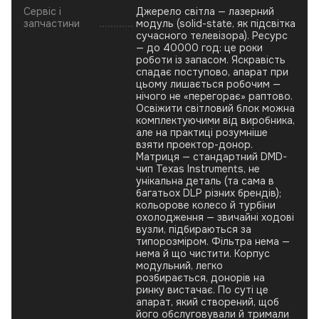
Сервіс і
Джерело світла — лазерний
запчастини
модуль (solid-state, як підсвітка
сучасного телевізора). Ресурс
— до 40000 год: це роки
роботи із запасом. Яскравість
спадає поступово, апарат при
цьому лишається робочим —
нічого не «перегорає» раптово.
Освіжити світловий блок можна
комплектуючими від виробника,
але на практиці розумніше
взяти проектор-донор.
Матриця — стандартний DMD-
чип Texas Instruments, не
унікальна деталь (та сама в
багатьох DLP різних брендів);
кольорове колесо й турбіни
охолодження — звичайні ходові
вузли, підбираються за
типорозміром. Фільтра нема —
нема й що чистити. Корпус
модульний, легко
розбирається, донорів на
ринку вистачає. По суті це
апарат, який створений, щоб
його обслуговували й тримали