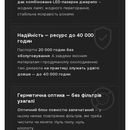
лазерним
дає комбіноване LED-лазерне джерело
—
джерелом,
жодних ламп, жодного перегорання,
DLP,
стабільна яскравість роками.
3500
лм,
20
Надійність —
ресурс до 40 000
000
годин
год
без
Паспортні
20 000 годин без
ламп
обслуговування
. А завдяки якісним
і
матеріалам і продуманому охолодженню
фільтрів,
такі джерела
на практиці служать удвічі
герметична
довше — до 40 000 годин
.
оптика,
зум
2×
і
Герметична оптика —
без фільтрів
DIGITAL
узагалі
LINK.
Оптичний блок повністю запечатаний
— у
Яскраве
ньому немає повітряних фільтрів, які треба
кіно
чистити чи міняти. Нуль пилу, нуль
без
клопоту.
обслуговування.