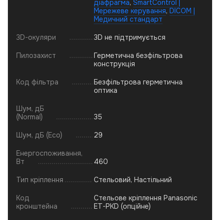
діафрагма
,
SmartControl |
Мережеве керування
,
DICOM |
Медичний стандарт
3D-окуляри
3D не підтримується
Пилозахист
Герметична безфільтрова
конструкція
Код фільтра
Безфільтрова герметична
оптика
Шум, дБ
(Normal)
35
Шум, дБ (Eco)
29
Енергоспоживання,
Вт
460
Тип кріплення
Стельовий, Настільний
Код
Стельове кріплення Panasonic
кронштейна
ET-PKD (опційне)