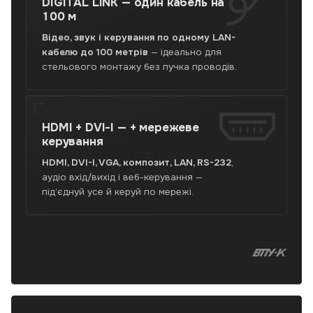
DIGITAL LINK —
один кабель на
100 м
Відео, звук і керування по одному LAN-
кабелю до 100 метрів
— ідеально для
стельового монтажу без пучка проводів.
HDMI + DVI-I —
+ мережеве
керування
HDMI, DVI-I, VGA, композит, LAN, RS-232
,
аудіо вхід/вихід і веб-керування —
під’єднуй усе й керуй по мережі.
В