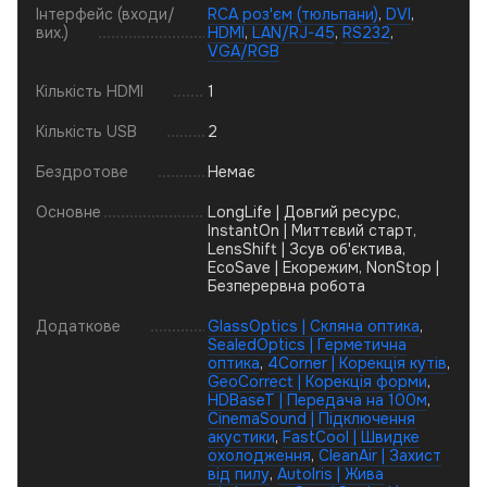
Інтерфейс (входи/
RCA роз'єм (тюльпани)
,
DVI
,
вих.)
HDMI
,
LAN/RJ-45
,
RS232
,
VGA/RGB
Кількість HDMI
1
Кількість USB
2
Бездротове
Немає
Основне
LongLife | Довгий ресурс,
InstantOn | Миттєвий старт,
LensShift | Зсув об'єктива,
EcoSave | Екорежим, NonStop |
Безперервна робота
Додаткове
GlassOptics | Скляна оптика
,
SealedOptics | Герметична
оптика
,
4Corner | Корекція кутів
,
GeoCorrect | Корекція форми
,
HDBaseT | Передача на 100м
,
CinemaSound | Підключення
акустики
,
FastCool | Швидке
охолодження
,
CleanAir | Захист
від пилу
,
AutoIris | Жива