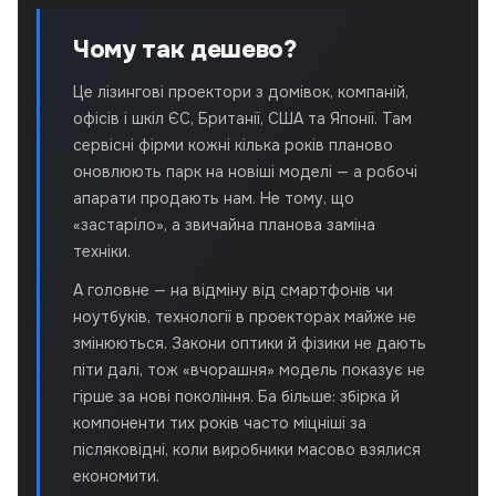
Чому так дешево?
Це лізингові проектори з домівок, компаній,
офісів і шкіл ЄС, Британії, США та Японії. Там
сервісні фірми кожні кілька років планово
оновлюють парк на новіші моделі — а робочі
апарати продають нам. Не тому, що
«застаріло», а звичайна планова заміна
техніки.
А головне — на відміну від смартфонів чи
ноутбуків, технології в проекторах майже не
змінюються. Закони оптики й фізики не дають
піти далі, тож «вчорашня» модель показує не
гірше за нові покоління. Ба більше: збірка й
компоненти тих років часто міцніші за
післяковідні, коли виробники масово взялися
економити.