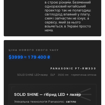
в строю роками. Безіменний
одноразовий китайський
проектор так не полагодиш:
світлодіод впаяний у плату,
схем і запчастин не існує, а
сервісу, який за нього
візьметься, в Україні просто
нема.
Panasonic
ЦІНА НОВОГО СВОГО ЧАСУ
PT-
$3999
≈ 179 400 ₴
RW330
б/
в
PANASONIC PT-RW330
7 серпня
—
SOLID SHINE LED+лазер
·
DLP
·
3500 лм
·
герметична оптика
проектор
SOLID
SHINE
із
SOLID SHINE —
гібрид LED + лазер
гібридним
LED-
Унікальна технологія Panasonic:
світло