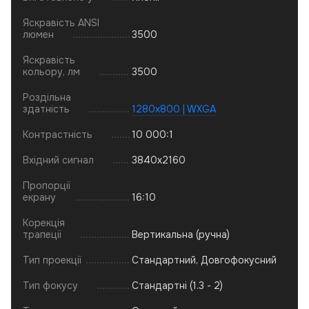
Яскравість ANSI
люмен
3500
Яскравість
кольору, лм
3500
Роздільна
здатність
1280x800 | WXGA
Контрастність
10 000:1
Вхідний сигнал
3840x2160
Пропорції
екрану
16:10
Корекція
трапеції
Вертикальна (ручна)
Тип проекції
Стандартний, Довгофокусний
Тип фокусу
Стандартні (1.3 - 2)