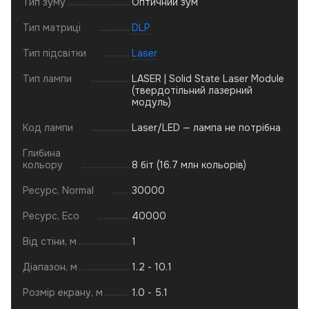
Тип зуму
Оптичний зум
Тип матриці
DLP
Тип підсвітки
Laser
Тип лампи
LASER | Solid State Laser Module
(твердотільний лазерний
модуль)
Код лампи
Laser/LED — лампа не потрібна
Глибина
кольору
8 біт (16.7 млн кольорів)
Ресурс, Normal
30000
Ресурс, Eco
40000
Від стіни, м
1
Діапазон, м
1.2 - 10.1
Розмір екрану, м
1.0 - 5.1