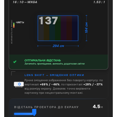
16 : 10 — WXGA
1.53 : 1
"
137
ЯСКРАВІСТЬ НА ЕКРАНІ
647 lx
184 см
294 см
ОПТИМАЛЬНА ВІДСТАНЬ
Затемніть приміщення, вимкніть додаткове світло
LENS SHIFT — ЗМІЩЕННЯ ОПТИКИ
Ручне зміщення зображення без повороту корпусу: по
вертикалі
+69% / −46%
, по горизонталі
+28% / −37%
від розміру екрану. Дозволяє точно вирівняти
картинку при нецентральному монтажі.
4.5
м
ВІДСТАНЬ ПРОЕКТОРА ДО ЕКРАНУ