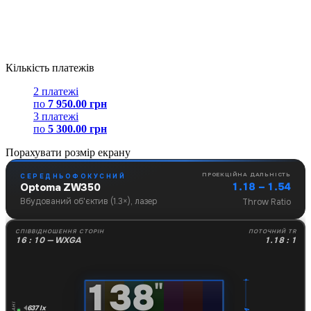
Кількість платежів
2 платежі
по
7 950.00 грн
3 платежі
по
5 300.00 грн
Порахувати розмір екрану
ПРОЕКЦІЙНА ДАЛЬНІСТЬ
СЕРЕДНЬОФОКУСНИЙ
1.18 – 1.54
Optoma ZW350
Вбудований об'єктив (1.3×), лазер
Throw Ratio
СПІВВІДНОШЕННЯ СТОРІН
ПОТОЧНИЙ TR
16 : 10 — WXGA
1.18 : 1
138
"
637 lx