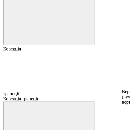
Корекція
Вер
трапеції
(руч
Корекція трапеції
вер