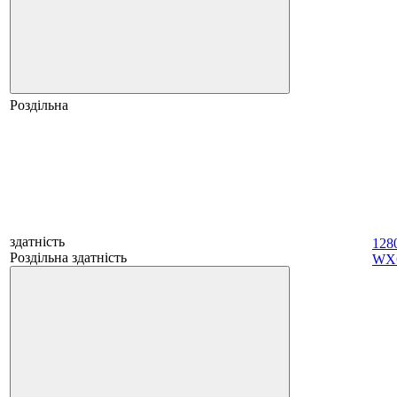
Роздільна
здатність
128
Роздільна здатність
WX