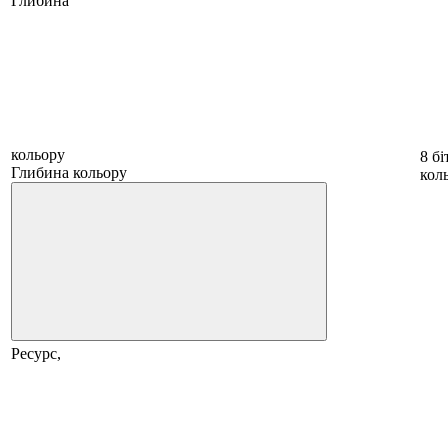
Глибина
кольору
8 бі
Глибина кольору
коль
Ресурс,