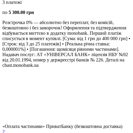
3
платежі
по
5 300.00 грн
Розстрочка 0% — абсолютно без переплат, без комісій,
безкоштовно і без заморочок! Оформлення та підтвердження
відбувається миттєво в додатку monobank. Перший платіж
списується в момент купівлі. [Сума: від 1 грн до 400 000 грн] •
[Строк: від 3 до 25 платежів] • [Реальна річна ставка:
0,000001%] • [Погашення: щомісяця рівними частинами].
Надавач послуг: АТ «УНІВЕРСАЛ БАНК» ліцензія НБУ №92
від 20.01.1994, номер у держреєстрі банків № 226. Деталі на
chast.monobank.ua
«Оплата частинами» ПриватБанку (безкоштовна доставка)
2