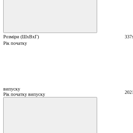
Розміри (ШхВхГ)
337
Рік початку
випуску
202
Рік початку випуску