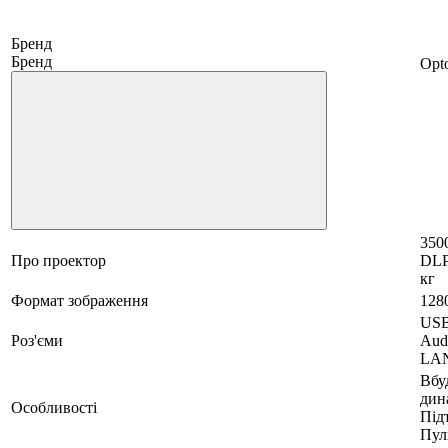
Бренд
Бренд
Opt
350
Про проектор
DLP,
кг
Формат зображення
128
USB
Роз'єми
Aud
LAN
Вбу
дин
Особливості
Під
Пул