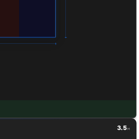
3.5
м