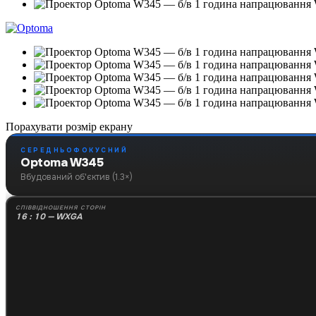
Порахувати розмір екрану
СЕРЕДНЬОФОКУСНИЙ
Optoma W345
Вбудований об'єктив (1.3×)
СПІВВІДНОШЕННЯ СТОРІН
16 : 10 — WXGA