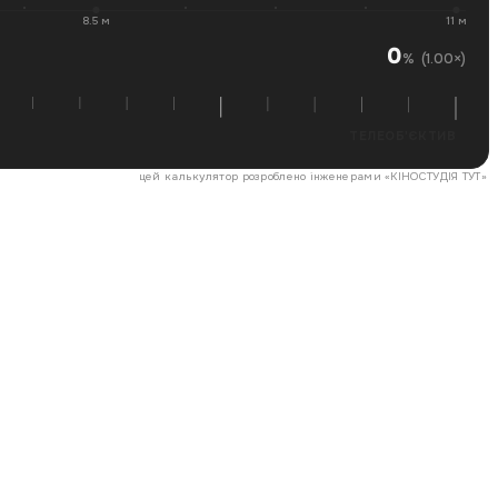
8.5 м
11 м
0
(1.00×)
%
ТЕЛЕОБ'ЄКТИВ
цей калькулятор розроблено інженерами «
КІНОСТУДІЯ ТУТ
»