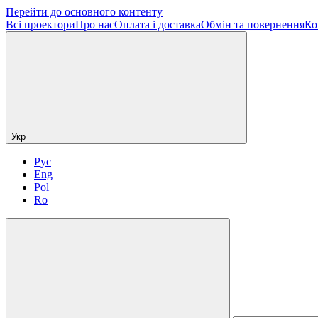
Перейти до основного контенту
Всі проектори
Про нас
Оплата і доставка
Обмін та повернення
Ко
Укр
Рус
Eng
Pol
Ro