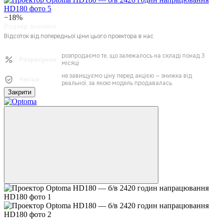
−18%
Розмір знижки
Відсоток від попередньої ціни цього проектора в нас
розпродаємо те, що залежалось на складі понад 3
Розрахунок
місяці
не завищуємо ціну перед акцією — знижка від
Чесно
реальної, за якою модель продавалась
Закрити