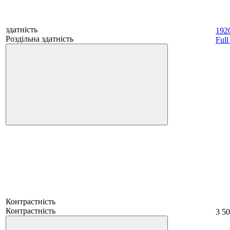
здатність
192
Роздільна здатність
Ful
Контрастність
Контрастність
3 50