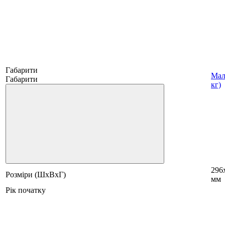
Габарити
Мал
Габарити
кг)
296
Розміри (ШхВхГ)
мм
Рік початку