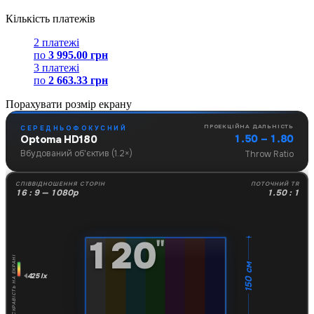
Кількість платежів
2 платежі
по
3 995.00 грн
3 платежі
по
2 663.33 грн
Порахувати розмір екрану
ПРОЕКЦІЙНА ДАЛЬНІСТЬ
СЕРЕДНЬОФОКУСНИЙ
1.50 – 1.80
Optoma HD180
Вбудований об'єктив (1.2×)
Throw Ratio
СПІВВІДНОШЕННЯ СТОРІН
ПОТОЧНИЙ TR
16 : 9 — 1080p
1.50 : 1
120
"
ЯСКРАВІСТЬ НА ЕКРАНІ
150 см
425 lx