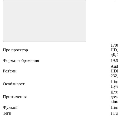
1700
Про проектор
HD,
дБ, 
Формат зображення
192
Aud
Роз'єми
HDM
232
Під
Особливості
Пул
Для
Призначення
дом
кін
Функції
Під
Теги
з Fu