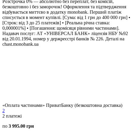
Розстрочка 0% — абсолютно без переплат, без комісій,
безкоштовно і без заморочок! Оформлення та підтвердження
відбувається миттєво в додатку monobank. Перший платіж
списується в момент купівлі. [Сума: від 1 грн до 400 000 грн] •
[Строк: від 3 до 25 платежів] • [Реальна річна ставка:
0,000001%] • [Погашення: щомісяця рівними частинами].
Надавач послуг: АТ «УНІВЕРСАЛ БАНК» ліцензія НБУ №92
від 20.01.1994, номер у держреєстрі банків № 226. Деталі на
chast.monobank.ua
«Оплата частинами» ПриватБанку (безкоштовна доставка)
2
2
платежі
по
3 995.00 грн