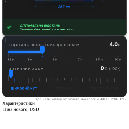
267 см
ОПТИМАЛЬНА ВІДСТАНЬ
Затемніть вікна, вимкніть основне світло
4.0
м
ВІДСТАНЬ ПРОЕКТОРА ДО ЕКРАНУ
1.5 м
3 м
5 м
7 м
8.5 м
10 м
0
(1.00×)
%
ОПТИЧНИЙ ZOOM
ШИРОКИЙ КУТ
СЕРЕДНІЙ
ТЕЛЕОБ'ЄКТИВ
цей калькулятор розроблено інженерами «
КІНОСТУДІЯ ТУТ
»
Характеристики
Ціна нового, USD