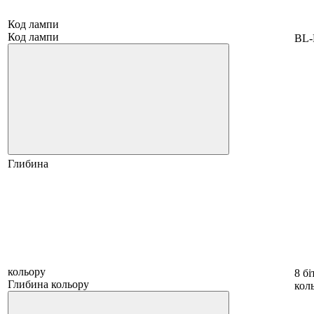
Код лампи
Код лампи
BL-
Глибина
кольору
8 бі
Глибина кольору
коль