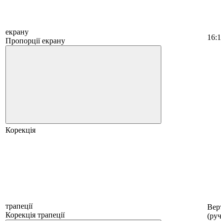
екрану
16:
Пропорції екрану
Корекція
трапеції
Вер
Корекція трапеції
(ру