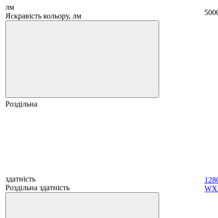
лм
500
Яскравість кольору, лм
Роздільна
здатність
128
Роздільна здатність
WX