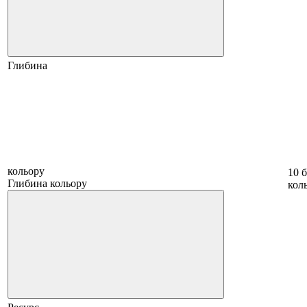
Глибина
кольору
10 б
Глибина кольору
коль