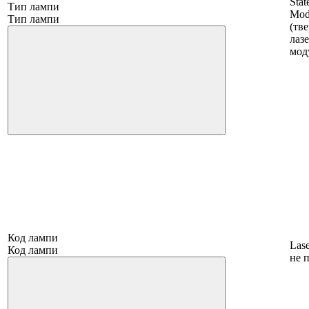
Stat
Тип лампи
Mod
Тип лампи
(тв
лаз
мод
Код лампи
Las
Код лампи
не 