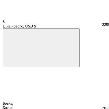
$
229
Ціна нового, USD $
Бренд
Бренд
NE