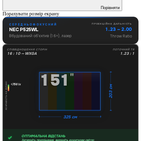
Порівняти
Порахувати розмір екрану
ПРОЕКЦІЙНА ДАЛЬНІСТЬ
СЕРЕДНЬОФОКУСНИЙ
1.23 – 2.00
NEC P525WL
Вбудований об'єктив (1.6×), лазер
Throw Ratio
СПІВВІДНОШЕННЯ СТОРІН
ПОТОЧНИЙ TR
16 : 10 — WXGA
1.23 : 1
151
"
ЯСКРАВІСТЬ НА ЕКРАНІ
756 lx
203 см
325 см
ОПТИМАЛЬНА ВІДСТАНЬ
Затемніть приміщення, вимкніть додаткове світло