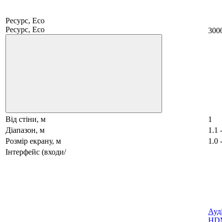
Ресурс, Eco
Ресурс, Eco
300
Від стіни, м
1
Діапазон, м
1.1 
Розмір екрану, м
1.0 
Інтерфейс (входи/
Ауді
HD