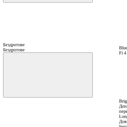
Бездротове
Blue
Бездротове
Fi 4
Brig
Ден
пер
Long
Дов
Inst