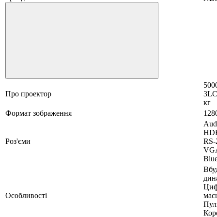
500
Про проектор
3LC
кг
Формат зображення
128
Aud
HDB
Роз'єми
RS-
VGA
Blue
Вбу
дин
Циф
Особливості
мас
Пул
Кор