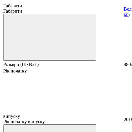
Габарити
Вели
Габарити
кг)
Розміри (ШхВхГ)
480
Рік початку
випуску
201
Рік початку випуску