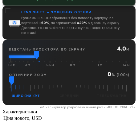
LENS SHIFT — ЗМІЩЕННЯ ОПТИКИ
Ручне зміщення зображення без повороту корпусу: по
вертикалі
+60%
, по горизонталі
±29%
від розміру екрану.
Дозволяє точно вирівняти картинку при нецентральному
монтажі.
4.0
м
ВІДСТАНЬ ПРОЕКТОРА ДО ЕКРАНУ
1.2 м
3 м
5.5 м
8 м
11 м
14 м
0
(1.00×)
%
ОПТИЧНИЙ ZOOM
ШИРОКИЙ КУТ
СЕРЕДНІЙ
ТЕЛЕОБ'ЄКТИВ
цей калькулятор розроблено інженерами «
КІНОСТУДІЯ ТУТ
»
Характеристики
Ціна нового, USD