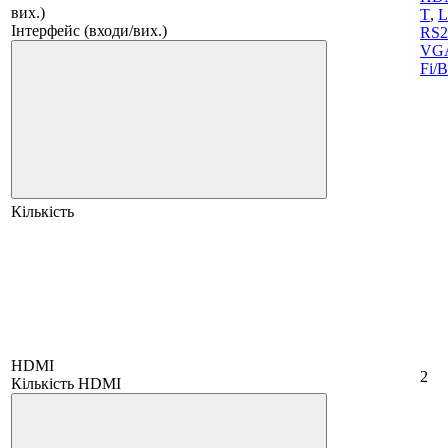
вих.)
T
,
L
Інтерфейс (входи/вих.)
RS2
VG
Fi/B
Кількість
HDMI
2
Кількість HDMI