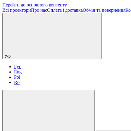
Перейти до основного контенту
Всі проектори
Про нас
Оплата і доставка
Обмін та повернення
Ко
Укр
Рус
Eng
Pol
Ro