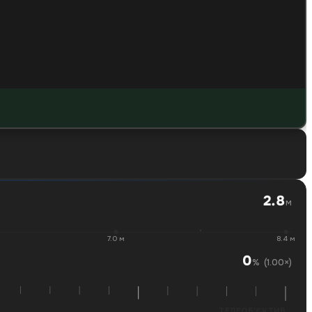
2.8
м
7.0 м
8.4 м
0
(1.00×)
%
ТЕЛЕОБ'ЄКТИВ