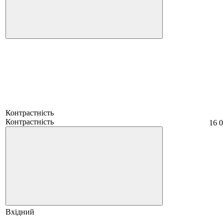
Контрастність
Контрастність
16 0
Вхідний