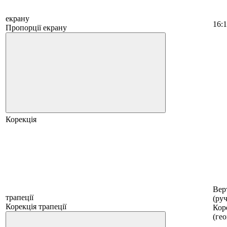
екрану
16:
Пропорції екрану
Корекція
Вер
трапеції
(руч
Корекція трапеції
Коре
(ге