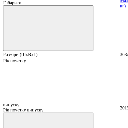
Мал
Габарити
кг)
Розміри (ШхВхГ)
363
Рік початку
випуску
201
Рік початку випуску