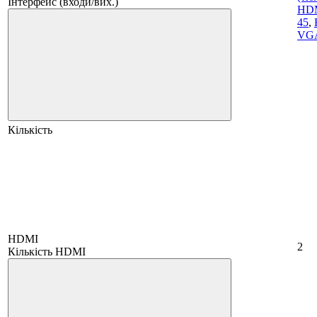
Інтерфейс (входи/вих.)
HD
45
,
VG
Кількість
HDMI
2
Кількість HDMI