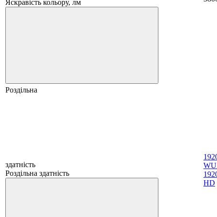
Яскравість кольору, лм
Роздільна
192
здатність
WU
Роздільна здатність
1920
HD