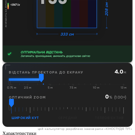
ЯСКРАВІСТЬ НА ЕКРАНІ
547 lx
208 см
333 см
ОПТИМАЛЬНА ВІДСТАНЬ
Затемніть приміщення, вимкніть додаткове світло
4.0
м
ВІДСТАНЬ ПРОЕКТОРА ДО ЕКРАНУ
0.75 м
2.5 м
5 м
7.5 м
10 м
13 м
0
(1.00×)
%
ОПТИЧНИЙ ZOOM
ШИРОКИЙ КУТ
СЕРЕДНІЙ
ТЕЛЕОБ'ЄКТИВ
цей калькулятор розроблено інженерами «
КІНОСТУДІЯ ТУТ
»
Характеристики