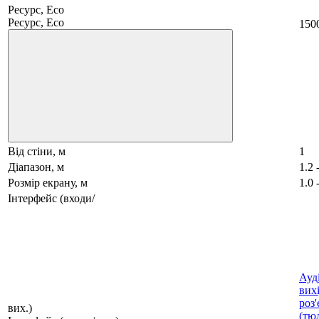
Ресурс, Eco
Ресурс, Eco
150
Від стіни, м
1
Діапазон, м
1.2 
Розмір екрану, м
1.0 
Інтерфейс (входи/
Ауді
вих
роз'
вих.)
(тю