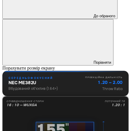
До обраного
Порівняти
Порахувати розмір екрану
ПРОЕКЦІЙНА ДАЛЬНІСТЬ
СЕРЕДНЬОФОКУСНИЙ
1.20 – 2.00
NEC ME382U
Вбудований об'єктив (1.64×)
Throw Ratio
СПІВВІДНОШЕННЯ СТОРІН
ПОТОЧНИЙ TR
16 : 10 — WUXGA
1.20 : 1
155
"