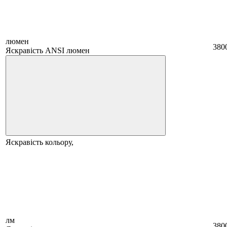
люмен
380
Яскравість ANSI люмен
Яскравість кольору,
лм
380