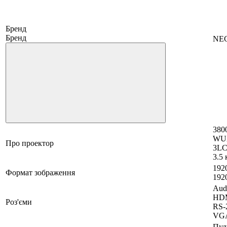
Бренд
Бренд
NE
380
WU
Про проектор
3LC
3.5 
192
Формат зображення
192
Aud
HDM
Роз'єми
RS-
VG
Пул