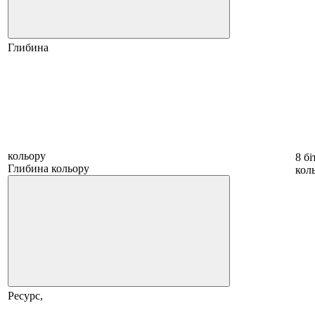
Глибина
кольору
8 бі
Глибина кольору
коль
Ресурс,