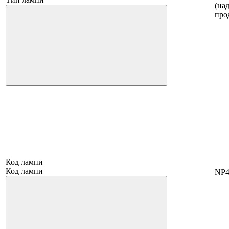
(на
про
Код лампи
Код лампи
NP4