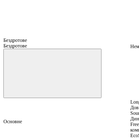
Бездротове
Бездротове
Нем
Long
Дов
Sou
Дин
Основне
Free
ком
EcoS