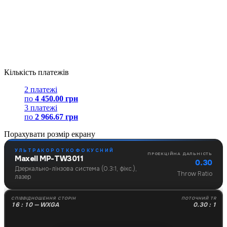
Кількість платежів
2 платежі
по
4 450.00 грн
3 платежі
по
2 966.67 грн
Порахувати розмір екрану
УЛЬТРАКОРОТКОФОКУСНИЙ
ПРОЕКЦІЙНА ДАЛЬНІСТЬ
Maxell MP-TW3011
0.30
Дзеркально-лінзова система (0.3:1, фікс.),
Throw Ratio
лазер
СПІВВІДНОШЕННЯ СТОРІН
ПОТОЧНИЙ TR
16 : 10 — WXGA
0.30 : 1