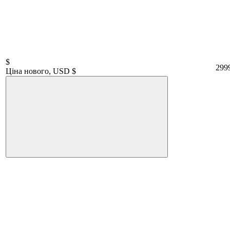
$
299
Ціна нового, USD $