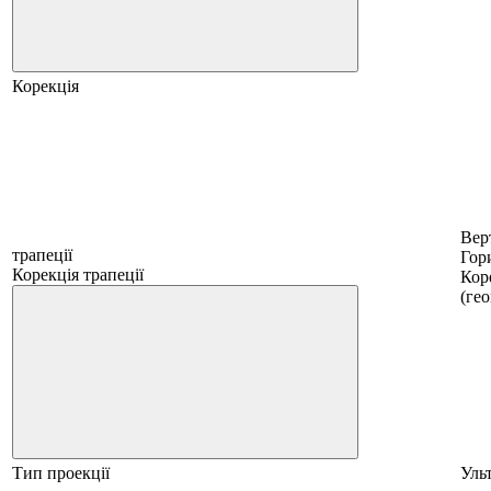
Корекція
Вер
трапеції
Гор
Корекція трапеції
Коре
(ге
Тип проекції
Уль