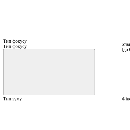
Тип фокусу
Уль
Тип фокусу
(до 
Тип зуму
Фік