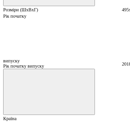
Розміри (ШхВхГ)
495
Рік початку
випуску
201
Рік початку випуску
Країна