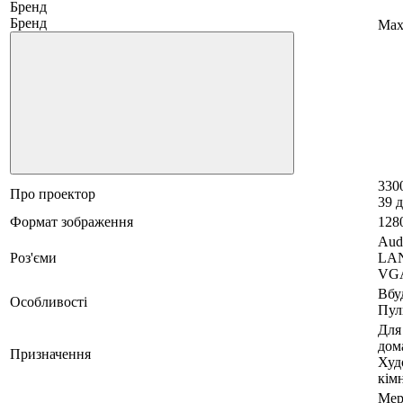
Бренд
Бренд
Max
330
Про проектор
39 д
Формат зображення
128
Aud
Роз'єми
LAN
VG
Вбу
Особливості
Пул
Для
дом
Призначення
Худ
кім
Мер