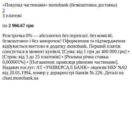
«Покупка частинами» monobank (безкоштовна доставка)
3
3
платежі
по
2 966.67 грн
Розстрочка 0% — абсолютно без переплат, без комісій,
безкоштовно і без заморочок! Оформлення та підтвердження
відбувається миттєво в додатку monobank. Перший платіж
списується в момент купівлі. [Сума: від 1 грн до 400 000 грн] •
[Строк: від 3 до 25 платежів] • [Реальна річна ставка:
0,000001%] • [Погашення: щомісяця рівними частинами].
Надавач послуг: АТ «УНІВЕРСАЛ БАНК» ліцензія НБУ №92
від 20.01.1994, номер у держреєстрі банків № 226. Деталі на
chast.monobank.ua