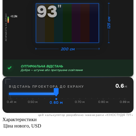
93
"
ЯСКРАВІСТЬ НА ЕКРАНІ
1.3k
125 см
200 см
ОПТИМАЛЬНА ВІДСТАНЬ
Добре — штучне або приглушене освітлення
0.6
м
ВІДСТАНЬ ПРОЕКТОРА ДО ЕКРАНУ
0.41 м
0.50 м
0.60 м
0.70 м
0.80 м
0.89 м
цей калькулятор розроблено інженерами «
КІНОСТУДІЯ ТУТ
»
Характеристики
Ціна нового, USD