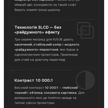
Нова
збирай ідеї; конкуренти за такий софт
Пошта
беруть окремі гроші щороку.
по
Україні,
самовивіз
Технологія 3LCD —
без
у
«райдужного» ефекту
Львові.
Три окремі матриці для R/G/B дають
насичений, стабільний колір і жодного
«райдужного» мерехтіння
, яке буває в
одноматричних проекторів. Приємніше
для очей на довгому перегляді.
Контраст
10 000:1
Високий контраст
10 000:1
—
глибокий
чорний і об’ємна, соковита картинка
. Для
домашнього кіно це помітно краще за
типові офісні проектори.