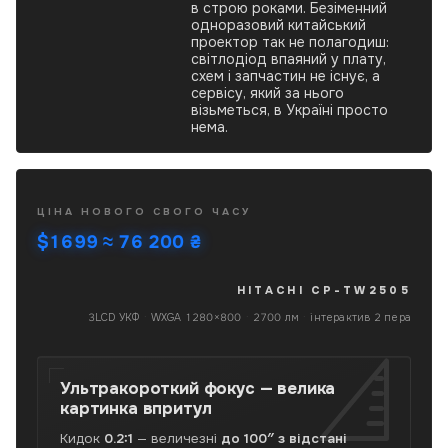
в строю роками. Безіменний
одноразовий китайський
проектор так не полагодиш:
світлодіод впаяний у плату,
схем і запчастин не існує, а
сервісу, який за нього
візьметься, в Україні просто
нема.
Hitachi
ЦІНА НОВОГО СВОГО ЧАСУ
CP-
$1699
≈ 76 200 ₴
TW2505
б/
в
HITACHI CP-TW2505
6 серпня
—
3LCD УКФ
·
WXGA 1280×800
·
2700 лм
·
інтерактив 2 пера
інтерактивний
ультракороткофокусний
3LCD-
Ультракороткий фокус —
велика
проектор,
картинка впритул
WXGA
1280×800,
Кидок
0.2:1
— величезні
до 100″ з відстані