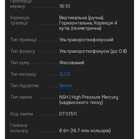
Пропорції
екрану
16:10
Корекція
Вертикальна (ручна),
трапеції
Горизонтальна, Корекція 4
кутів (геометрична)
Тип проекції
Ультракороткофокусний
Тип фокусу
Ультракороткофокусні (до 0.8)
Тип зуму
Фіксований
Тип матриці
3LCD
Тип підсвітки
Xenon
Тип лампи
NSH | High Pressure Mercury
(надвисокого тиску)
Код лампи
DT01511
Глибина
кольору
8 біт (16.7 млн кольорів)