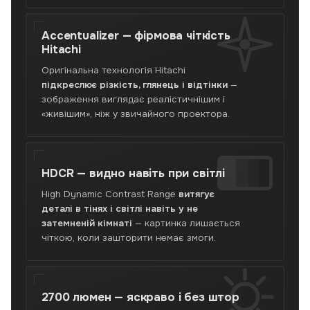
Accentualizer —
фірмова чіткість
Hitachi
Оригінальна технологія Hitachi
підкреслює різкість, глянець і відтінки
—
зображення виглядає реалістичнішим і
«живішим», ніж у звичайного проектора.
HDCR —
видно навіть при світлі
High Dynamic Contrast Range
витягує
деталі в тінях і світлі навіть у не
затемненій кімнаті
— картинка лишається
чіткою, коли зашторити немає змоги.
2700 люмен —
яскраво і без штор