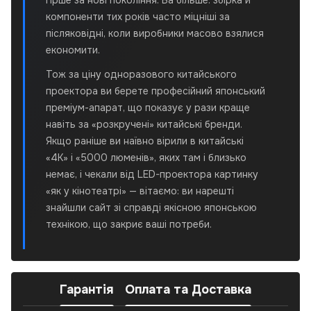
гірше за нові покоління. Ба більше: збірка й
компоненти тих років часто міцніші за
післяковідні, коли виробники масово взялися
економити.
Тож за ціну одноразового китайського
проектора ви берете професійний японський
преміум-апарат, що показує у рази краще
навіть за «розкручені» китайські бренди.
Якщо раніше ви наївно вірили в китайські
«4K» і «5000 люменів», яких там і близько
немає, і чекали від LED-проектора картинку
«як у кінотеатрі» — вітаємо: ви нарешті
знайшли сайт зі справді якісною японською
технікою, що закриє ваші потреби.
Гарантія
Оплата та Доставка