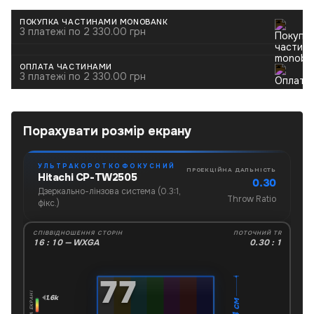
ПОКУПКА ЧАСТИНАМИ MONOBANK
3 платежі по 2 330.00 грн
ОПЛАТА ЧАСТИНАМИ
3 платежі по 2 330.00 грн
Порахувати розмір екрану
УЛЬТРАКОРОТКОФОКУСНИЙ
ПРОЕКЦІЙНА ДАЛЬНІСТЬ
Hitachi CP-TW2505
0.30
Дзеркально-лінзова система (0.3:1,
Throw Ratio
фікс.)
СПІВВІДНОШЕННЯ СТОРІН
ПОТОЧНИЙ TR
16 : 10 — WXGA
0.30 : 1
"
77
1.6k
104 см