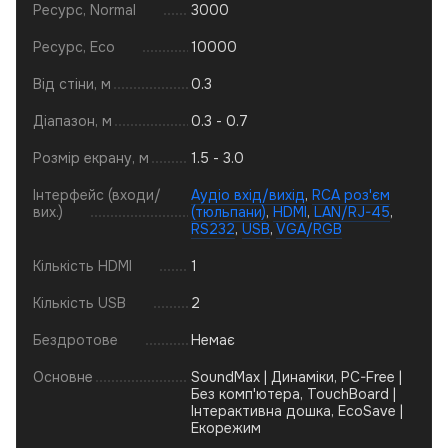
Ресурс, Normal
3000
Ресурс, Eco
10000
Від стіни, м
0.3
Діапазон, м
0.3 - 0.7
Розмір екрану, м
1.5 - 3.0
Інтерфейс (входи/
Аудіо вхід/вихід
,
RCA роз'єм
вих.)
(тюльпани)
,
HDMI
,
LAN/RJ-45
,
RS232
,
USB
,
VGA/RGB
Кількість HDMI
1
Кількість USB
2
Бездротове
Немає
Основне
SoundMax | Динаміки, PC-Free |
Без комп'ютера, TouchBoard |
Інтерактивна дошка, EcoSave |
Екорежим