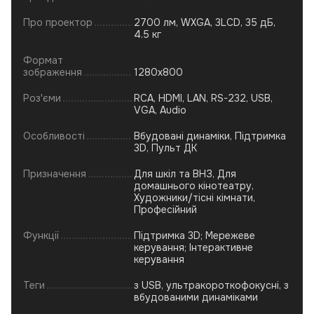
Про проектор
2700 лм, WXGA, 3LCD, 35 дБ,
4.5 кг
Формат
зображення
1280x800
Роз'єми
RCA, HDMI, LAN, RS-232, USB,
VGA, Audio
Особливості
Вбудовані динаміки, Підтримка
3D, Пульт ДК
Призначення
Для шкіл та ВНЗ, Для
домашнього кінотеатру,
Художники/тісні кімнати,
Професійний
Функції
Підтримка 3D; Мережеве
керування; Інтерактивне
керування
Теги
з USB, ультракороткофокусні, з
вбудованими динаміками