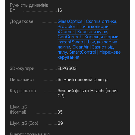
Гучність динаміків,
Вт
16
Додаткове
GlassOptics | Скляна оптика
,
ProColor | Точні кольори
,
4Corner | Корекція кутів
,
GeoCorrect | Корекція форми
,
InstantSwap | Швидка заміна
лампи
,
CleanAir | Захист від
пилу
,
SmartControl | Мережеве
керування
3D-окуляри
ELPGS03
Пилозахист
Знімний пиловий фільтр
Код фільтра
Змінний фільтр Hitachi (серія
CP)
Шум, дБ
(Normal)
35
Шум, дБ (Eco)
29
Енергоспоживання,