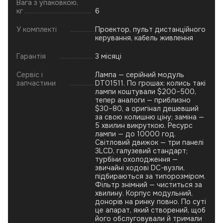
Вага з упаковкою,
кг
6
У комплекті
Проектор, пульт дистанційного
керування, кабель живлення
Гарантія
3 місяці
Сервіс і
Лампа — серійний модуль
запчастини
DT01511. По грошах: колись такі
лампи коштували $200–500,
тепер аналоги — приблизно
$30–80, а оригінал дешевший
за свою колишню ціну; заміна —
5 хвилин викруткою. Ресурс
лампи — до 10000 год.
Світловий движок — три панелі
3LCD, галузевий стандарт;
турбіни охолодження —
звичайні ходові DC-вузли,
підбираються за типорозміром.
Фільтр знімний — чиститься за
хвилину. Корпус модульний,
донорів на ринку повно. По суті
це апарат, який створений, щоб
його обслуговували й тримали