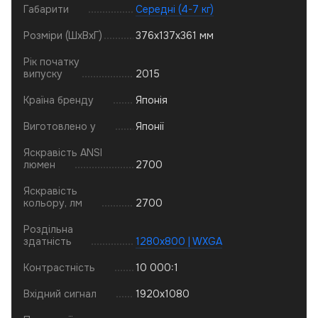
Габарити
Середні (4-7 кг)
Розміри (ШхВхГ)
376x137x361 мм
Рік початку
випуску
2015
Країна бренду
Японія
Виготовлено у
Японії
Яскравість ANSI
люмен
2700
Яскравість
кольору, лм
2700
Роздільна
здатність
1280x800 | WXGA
Контрастність
10 000:1
Вхідний сигнал
1920x1080