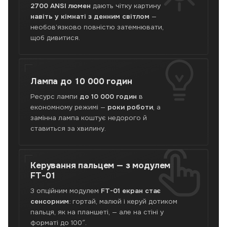
2700 ANSI люмен
дають чітку картину
навіть у кімнаті з денним світлом
—
необов’язково повністю затемнювати,
щоб дивитися.
Лампа до
10 000 годин
Ресурс лампи
до 10 000 годин
в
економному режимі —
роки роботи
, а
замінна лампа коштує недорого й
ставиться за хвилину.
Керування пальцем —
з модулем
FT-01
З опційним модулем
FT-01 екран стає
сенсорним
: гортай, малюй і керуй дотиком
пальця, як на планшеті, — але на стіні у
форматі до 100″.