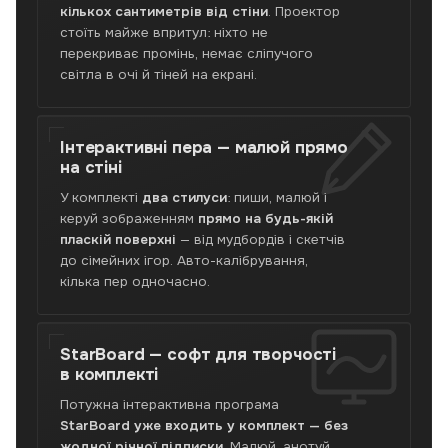
2700
кількох сантиметрів від стіни
. Проектор
лм,
стоїть майже впритул: ніхто не
контраст
перекриває промінь, немає сліпучого
10
світла в очі й тіней на екрані.
000:1,
два
стилуси
й
Інтерактивні пера —
малюй прямо
софт
на стіні
StarBoard
У комплекті
два стилуси
: пиши, малюй і
у
керуй зображенням
прямо на будь-якій
комплекті.
пласкій поверхні
— від мудбордів і скетчів
Велике
до сімейних ігор. Авто-калібрування,
зображення
кілька пер одночасно.
впритул
до
стіни
для
StarBoard —
софт для творчості
дому
в комплекті
й
творчості.
Потужна інтерактивна програма
Перевірено,
StarBoard уже входить у комплект — без
гарантія,
жодної річної підписки
. Малюй, анотуй,