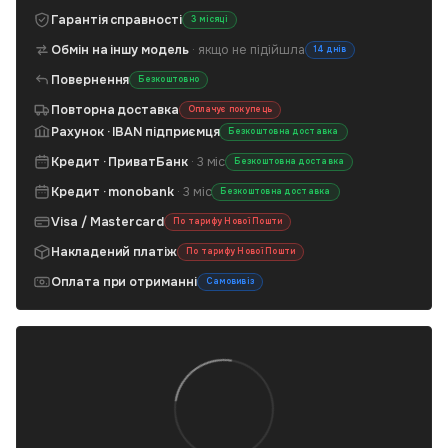
Гарантія справності
3 місяці
Обмін на іншу модель
· якщо не підійшла
14 днів
Повернення
Безкоштовно
Повторна доставка
Оплачує покупець
Рахунок · IBAN підприємця
Безкоштовна доставка
Кредит · ПриватБанк
· 3 міс
Безкоштовна доставка
Кредит · monobank
· 3 міс
Безкоштовна доставка
Visa / Mastercard
По тарифу Нової Пошти
Накладений платіж
По тарифу Нової Пошти
Оплата при отриманні
Самовивіз