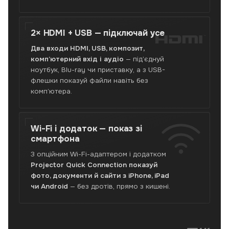
2× HDMI + USB —
підключай усе
™
Два входи HDMI, USB, композит,
комп’ютерний вхід і аудіо
— під’єднуй
ноутбук, Blu-ray чи приставку, а з USB-
флешки показуй файли навіть без
комп’ютера.
Wi-Fi і додаток —
показ зі
смартфона
З опційним Wi-Fi-адаптером і додатком
Projector Quick Connection показуй
фото, документи й сайти з iPhone, iPad
чи Android
— без дротів, прямо з кишені.