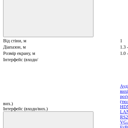
Від стіни, м
1
Діапазон, м
1.3 
Розмір екрану, м
1.0 
Інтерфейс (входи/
Ауді
вих
роз'
(тю
вих.)
HD
Інтерфейс (входи/вих.)
LAN
RS2
VG
Fi/B