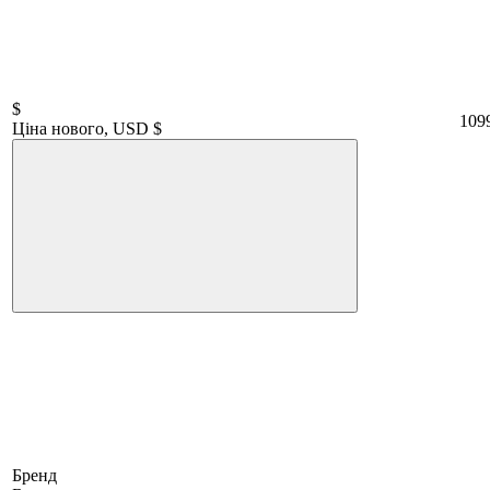
$
109
Ціна нового, USD $
Бренд