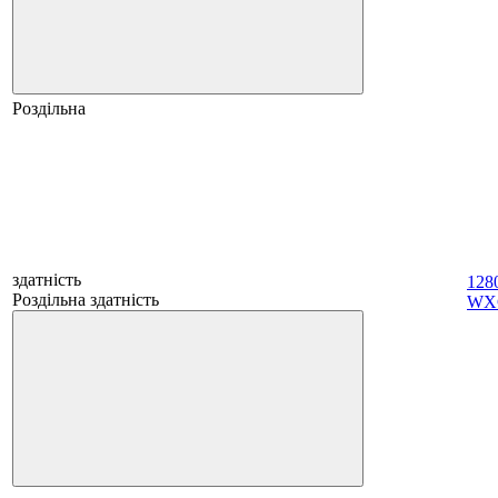
Роздільна
здатність
128
Роздільна здатність
WX