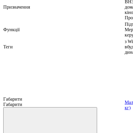
ВНЗ
Призначення
дом
кіно
Про
Під
Функції
Мер
кер
з Wi
Теги
вбу
дин
Габарити
Мал
Габарити
кг)