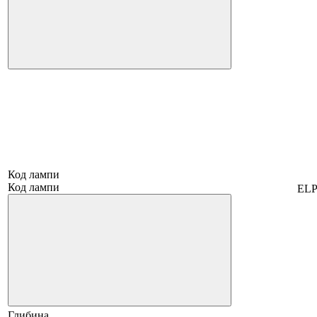
Код лампи
Код лампи
ELP
Глибина