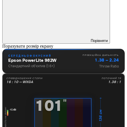
Порівняти
Порахувати розмір екрану
ПРОЕКЦІЙНА ДАЛЬНІСТЬ
СЕРЕДНЬОФОКУСНИЙ
1.38 – 2.24
Epson PowerLite 982W
Стандартний об'єктив (1.6×)
Throw Ratio
СПІВВІДНОШЕННЯ СТОРІН
ПОТОЧНИЙ TR
16 : 10 — WXGA
1.38 : 1
101
"
ЯСКРАВІСТЬ НА ЕКРАНІ
1.4k
136 см