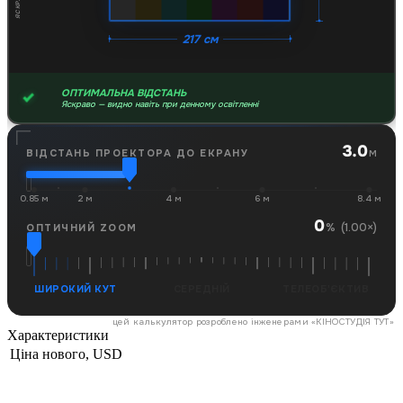
217 см
ОПТИМАЛЬНА ВІДСТАНЬ
Яскраво — видно навіть при денному освітленні
3.0
м
ВІДСТАНЬ ПРОЕКТОРА ДО ЕКРАНУ
0.85 м
2 м
4 м
6 м
8.4 м
0
(1.00×)
%
ОПТИЧНИЙ ZOOM
ШИРОКИЙ КУТ
СЕРЕДНІЙ
ТЕЛЕОБ'ЄКТИВ
цей калькулятор розроблено інженерами «
КІНОСТУДІЯ ТУТ
»
Характеристики
Ціна нового, USD