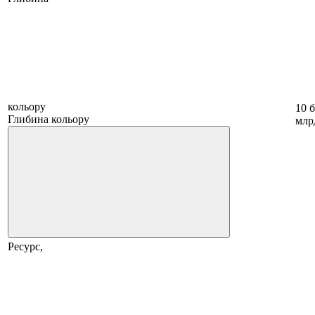
кольору
10 б
Глибина кольору
млр
Ресурс,