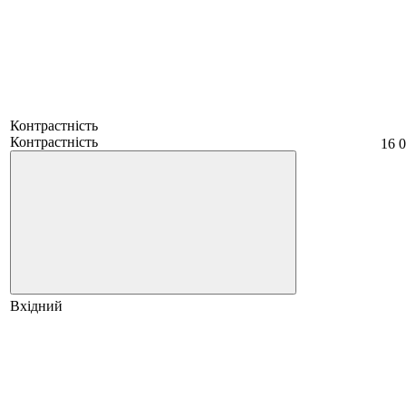
Контрастність
Контрастність
16 0
Вхідний