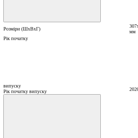
307
Розміри (ШхВхГ)
мм
Рік початку
випуску
202
Рік початку випуску