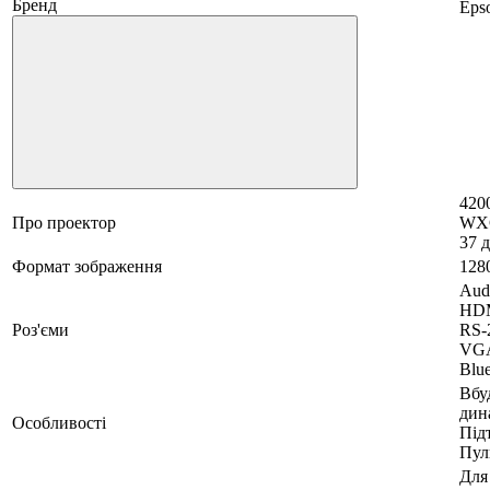
Бренд
Eps
420
Про проектор
WX
37 д
Формат зображення
128
Aud
HDM
Роз'єми
RS-
VGA
Blue
Вбу
дин
Особливості
Під
Пул
Для