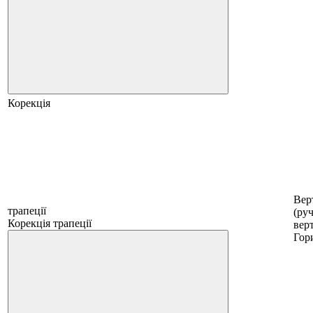
Корекція
Вер
трапеції
(руч
Корекція трапеції
вер
Гор