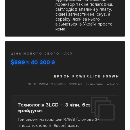
проектор так не полагодиш:
світлодіод впаяний у плату,
схем і запчастин не існує, а
сервісу, який за нього
візьметься, в Україні просто
нема.
Epson
ЦІНА НОВОГО СВОГО ЧАСУ
PowerLite
$899
≈ 40 300 ₴
955WH
б/
в
EPSON POWERLITE 955WH
6 серпня
—
3LCD
·
WXGA 1280×800
·
3200 лм
·
3× яскравіші кольори
3LCD-
проектор,
WXGA
Технологія 3LCD —
3 чіпи, без
1280×800,
«райдуги»
3200
люмен
Три окремі матриці для R/G/B (фірмова 3-
колірної
чіпова технологія Epson) дають
та