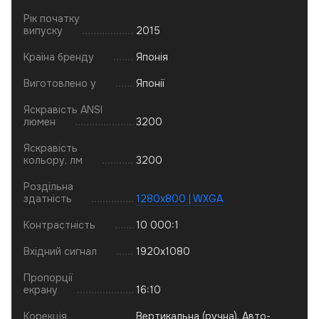
Рік початку
випуску
2015
Країна бренду
Японія
Виготовлено у
Японії
Яскравість ANSI
люмен
3200
Яскравість
кольору, лм
3200
Роздільна
здатність
1280x800 | WXGA
Контрастність
10 000:1
Вхідний сигнал
1920x1080
Пропорції
екрану
16:10
Корекція
Вертикальна (ручна), Авто-