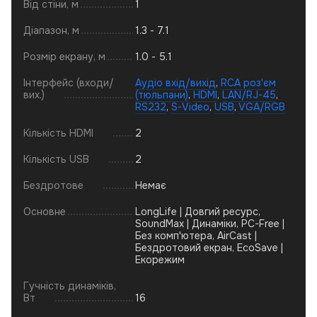
Від стіни, м
1
Діапазон, м
1.3 - 7.1
Розмір екрану, м
1.0 - 5.1
Інтерфейс (входи/
Аудіо вхід/вихід
,
RCA роз'єм
вих.)
(тюльпани)
,
HDMI
,
LAN/RJ-45
,
RS232
,
S-Video
,
USB
,
VGA/RGB
Кількість HDMI
2
Кількість USB
2
Бездротове
Немає
Основне
LongLife | Довгий ресурс,
SoundMax | Динаміки, PC-Free |
Без комп'ютера, AirCast |
Бездротовий екран, EcoSave |
Екорежим
Гучність динаміків,
Вт
16