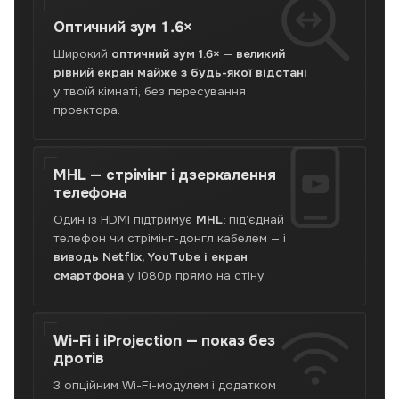
Оптичний зум
1.6×
Широкий
оптичний зум 1.6×
—
великий
рівний екран майже з будь-якої відстані
у твоїй кімнаті, без пересування
проектора.
MHL —
стрімінг і дзеркалення
телефона
Один із HDMI підтримує
MHL
: під’єднай
телефон чи стрімінг-донгл кабелем — і
виводь Netflix, YouTube і екран
смартфона
у 1080p прямо на стіну.
Wi-Fi і iProjection —
показ без
дротів
З опційним Wi-Fi-модулем і додатком