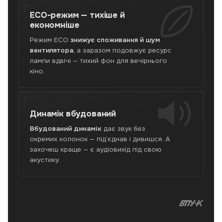
ECO-режим —
тихіше й
економніше
Режим ECO
знижує споживання й шум
вентилятора
, а заразом подовжує ресурс
лампи вдвічі — тихий фон для вечірнього
кіно.
Динамік
вбудований
Вбудований динамік
дає звук без
окремих колонок — під’єднав і дивишся. А
захочеш краще — є аудіовихід під свою
акустику.
В