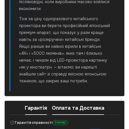
післяковідні, коли виробники масово взялися
економити.
Тож за ціну одноразового китайського
проектора ви берете професійний японський
преміум-апарат, що показує у рази краще
навіть за «розкручені» китайські бренди.
Якщо раніше ви наївно вірили в китайські
«4K» і «5000 люменів», яких там і близько
немає, і чекали від LED-проектора картинку
«як у кінотеатрі» — вітаємо: ви нарешті
знайшли сайт зі справді якісною японською
технікою, що закриє ваші потреби.
Гарантія
Оплата та Доставка
Гарантія справності
3 місяці