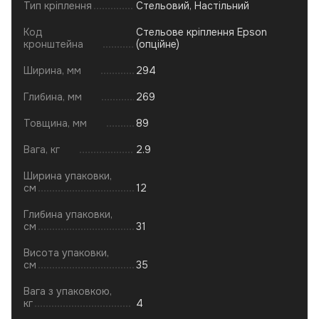
Тип кріплення
Стельовий, Настільний
Код
Стельове кріплення Epson
кронштейна
(опційне)
Ширина, мм
294
Глибина, мм
269
Товщина, мм
89
Вага, кг
2.9
Ширина упаковки,
см
12
Глибина упаковки,
см
31
Висота упаковки,
см
35
Вага з упаковкою,
кг
4