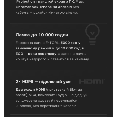
iProjection транслюй екран з ПК, Mac,
Chromebook, iPhone чи Android
без
кабелів — рухайся кімнатою вільно.
Лампа до
10 000 годин
Економна лампа E-TORL:
5000 год у
звичайному режимі й до 10 000 год в
ECO
—
роки перегляду
, а замінна лампа
коштує недорого й ставиться за хвилину.
2× HDMI —
підключай усе
™
Два входи HDMI
(приставка й Blu-ray
разом), VGA, композит і аудіо — під’єднуй
усі джерела одразу й перемикайся
кнопкою, без перетикання кабелів.