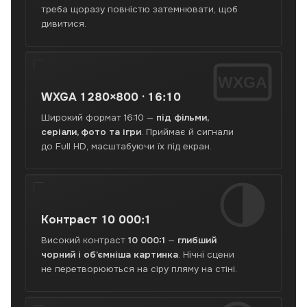
Пошта
треба щоразу повністю затемнювати, щоб
по
дивитися.
Україні,
самовивіз
у
Львові.
WXGA
WXGA
1280×800 · 16:10
Широкий формат 16:10 —
під фільми,
серіали, фото та ігри
. Приймає й сигнали
до Full HD, масштабуючи їх під екран.
Контраст
10 000:1
Високий контраст
10 000:1
—
глибший
чорний і об’ємніша картинка
. Нічні сцени
не перетворюються на сіру пляму на стіні.