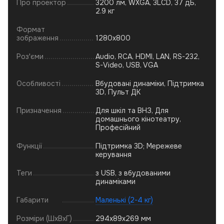
Про проектор
3200 лм, WXGA, 3LCD, 37 дБ,
2.9 кг
Формат
зображення
1280x800
Роз'єми
Audio, RCA, HDMI, LAN, RS-232,
S-Video, USB, VGA
Особливості
Вбудовані динаміки, Підтримка
3D, Пульт ДК
Призначення
Для шкіл та ВНЗ, Для
домашнього кінотеатру,
Професійний
Функції
Підтримка 3D; Мережеве
керування
Теги
з USB, з вбудованими
динаміками
Габарити
Маленькі (2-4 кг)
Розміри (ШхВхГ)
294x89x269 мм