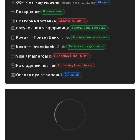
Обмін на іншу модель
· якщо не підійшла
14 днів
Повернення
Безкоштовно
Повторна доставка
Оплачує покупець
Рахунок · IBAN підприємця
Безкоштовна доставка
Кредит · ПриватБанк
· 3 міс
Безкоштовна доставка
Кредит · monobank
· 3 міс
Безкоштовна доставка
Visa / Mastercard
По тарифу Нової Пошти
Накладений платіж
По тарифу Нової Пошти
Оплата при отриманні
Самовивіз