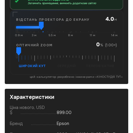
Затемніть приміщення, вимкніть додаткове світло
4.0
м
ВІДСТАНЬ ПРОЕКТОРА ДО ЕКРАНУ
0.9 м
3 м
5.5 м
8 м
11 м
14 м
0
(1.00×)
%
ОПТИЧНИЙ ZOOM
ШИРОКИЙ КУТ
СЕРЕДНІЙ
ТЕЛЕОБ'ЄКТИВ
цей калькулятор розроблено інженерами «
КІНОСТУДІЯ ТУТ
»
Характеристики
Ціна нового, USD
$
899.00
Бренд
Epson