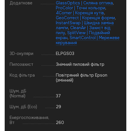
Додаткове
GlassOptics | Скляна оптика
,
ProColor | Точні кольори
,
4Corner | Корекція кутів
,
GeoCorrect | Корекція форми
,
InstantSwap | Швидка заміна
лампи
,
CleanAir | Захист від
пилу
,
SplitView | Подвійний
екран
,
SmartControl | Мережеве
керування
3D-окуляри
ELPGS03
Пилозахист
Знімний пиловий фільтр
Код фільтра
Повітряний фільтр Epson
(змінний)
Шум, дБ
(Normal)
37
Шум, дБ (Eco)
29
Енергоспоживання,
Вт
260