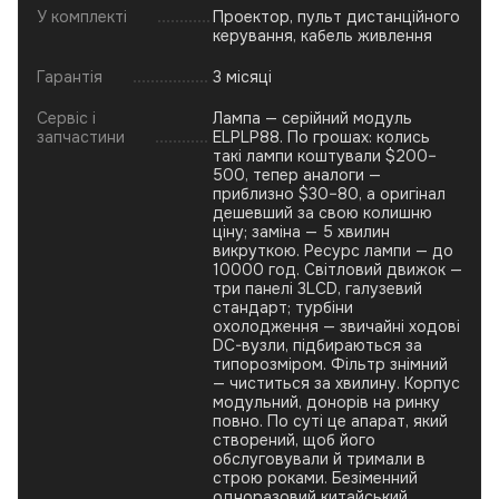
У комплекті
Проектор, пульт дистанційного
керування, кабель живлення
Гарантія
3 місяці
Сервіс і
Лампа — серійний модуль
запчастини
ELPLP88. По грошах: колись
такі лампи коштували $200–
500, тепер аналоги —
приблизно $30–80, а оригінал
дешевший за свою колишню
ціну; заміна — 5 хвилин
викруткою. Ресурс лампи — до
10000 год. Світловий движок —
три панелі 3LCD, галузевий
стандарт; турбіни
охолодження — звичайні ходові
DC-вузли, підбираються за
типорозміром. Фільтр знімний
— чиститься за хвилину. Корпус
модульний, донорів на ринку
повно. По суті це апарат, який
створений, щоб його
обслуговували й тримали в
строю роками. Безіменний
одноразовий китайський