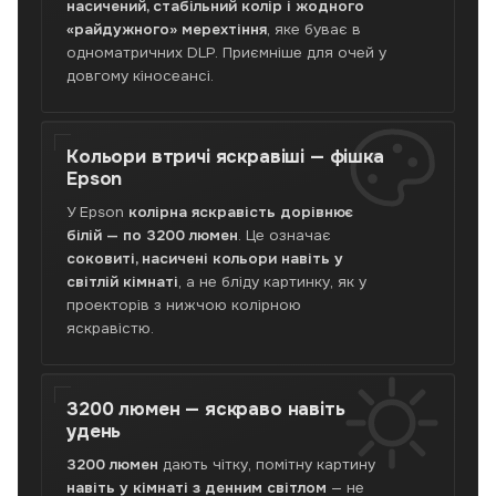
насичений, стабільний колір і жодного
білої
«райдужного» мерехтіння
, яке буває в
яскравості,
одноматричних DLP. Приємніше для очей у
контраст
довгому кіносеансі.
10
000:1,
2×
HDMI
Кольори втричі яскравіші —
фішка
з
Epson
MHL,
У Epson
колірна яскравість дорівнює
зум
білій — по 3200 люмен
. Це означає
1.6×.
соковиті, насичені кольори навіть у
Соковиті
світлій кімнаті
, а не бліду картинку, як у
кольори
для
проекторів з нижчою колірною
домашнього
яскравістю.
кіно
навіть
при
3200 люмен —
яскраво навіть
світлі.
удень
Перевірено,
гарантія,
3200 люмен
дають чітку, помітну картину
Нова
навіть у кімнаті з денним світлом
— не