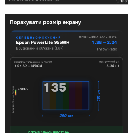
Порахувати розмір екрану
ПРОЕКЦІЙНА ДАЛЬНІСТЬ
СЕРЕДНЬОФОКУСНИЙ
1.38 – 2.24
Epson PowerLite 955WH
Вбудований об'єктив (1.6×)
Throw Ratio
СПІВВІДНОШЕННЯ СТОРІН
ПОТОЧНИЙ TR
16 : 10 — WXGA
1.38 : 1
"
135
ЯСКРАВІСТЬ НА ЕКРАНІ
609 lx
181 см
290 см
ОПТИМАЛЬНА ВІДСТАНЬ