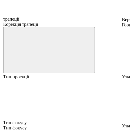
трапеції
Вер
Корекція трапеції
Гор
Тип проекції
Уль
Тип фокусу
Уль
Тип фокусу