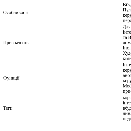
Вбу
Пул
Особливості
кер
перо
Для
Інт
та 
Призначення
дом
Інст
Худ
кім
Інт
кер
ано
Функції
кер
Mod
при
кор
інте
Теги
вбу
дин
нед