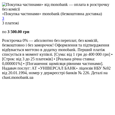
«Покупка частинами» monobank (безкоштовна доставка)
3
3
платежі
по
3 500.00 грн
Розстрочка 0% — абсолютно без переплат, без комісій,
безкоштовно і без заморочок! Оформлення та підтвердження
відбувається миттєво в додатку monobank. Перший платіж
списується в момент купівлі. [Сума: від 1 грн до 400 000 грн] •
[Строк: від 3 до 25 платежів] • [Реальна річна ставка:
0,000001%] • [Погашення: щомісяця рівними частинами].
Надавач послуг: АТ «УНІВЕРСАЛ БАНК» ліцензія НБУ №92
від 20.01.1994, номер у держреєстрі банків № 226. Деталі на
chast.monobank.ua