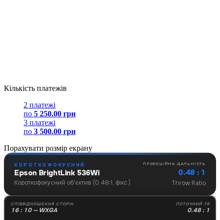
Кількість платежів
2 платежі
по
5 250.00 грн
3 платежі
по
3 500.00 грн
Порахувати розмір екрану
ПРОЕКЦІЙНА ДАЛЬНІСТЬ
КОРОТКОФОКУСНИЙ
0.48 : 1
Epson BrightLink 536Wi
Короткофокусний об'єктив (0.48:1, фікс.)
Throw Ratio
СПІВВІДНОШЕННЯ СТОРІН
ПОТОЧНИЙ TR
16 : 10 — WXGA
0.48 : 1