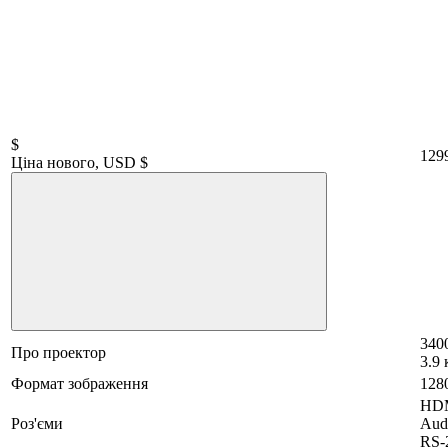
$
129
Ціна нового, USD $
340
Про проектор
3.9 
Формат зображення
128
HDM
Роз'єми
Aud
RS-