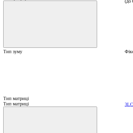
(до 
Тип зуму
Фік
Тип матриці
Тип матриці
3L