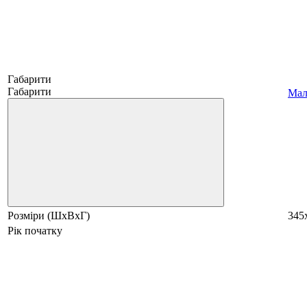
Габарити
Габарити
Мале
Розміри (ШхВхГ)
345
Рік початку