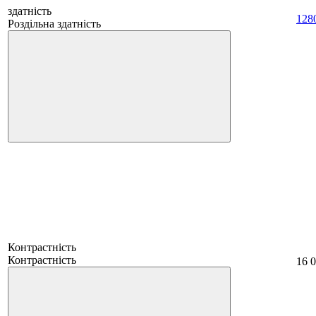
здатність
128
Роздільна здатність
Контрастність
Контрастність
16 0