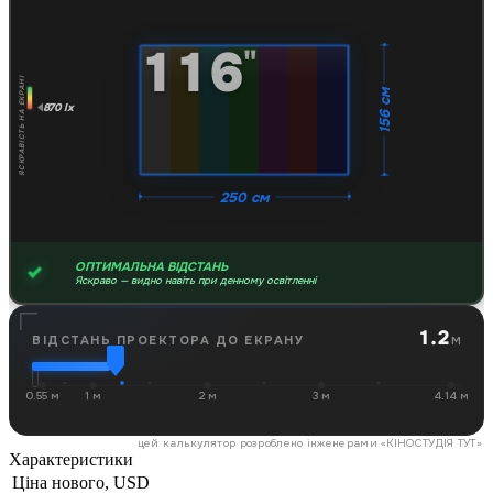
116
"
ЯСКРАВІСТЬ НА ЕКРАНІ
156 см
870 lx
250 см
ОПТИМАЛЬНА ВІДСТАНЬ
Яскраво — видно навіть при денному освітленні
1.2
м
ВІДСТАНЬ ПРОЕКТОРА ДО ЕКРАНУ
0.55 м
1 м
2 м
3 м
4.14 м
цей калькулятор розроблено інженерами «
КІНОСТУДІЯ ТУТ
»
Характеристики
Ціна нового, USD