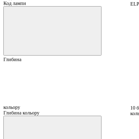
Код лампи
ELP
Глибина
кольору
10 б
Глибина кольору
коль