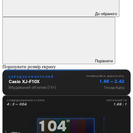
До обраного
Порівняти
Порахувати розмір екрану
ПРОЕКЦІЙНА ДАЛЬНІСТЬ
СЕРЕДНЬОФОКУСНИЙ
1.66 – 2.42
Casio XJ-F10X
Вбудований об'єктив (1.5×)
Throw Ratio
СПІВВІДНОШЕННЯ СТОРІН
ПОТОЧНИЙ TR
4 : 3 — XGA
1.66 : 1
104
"