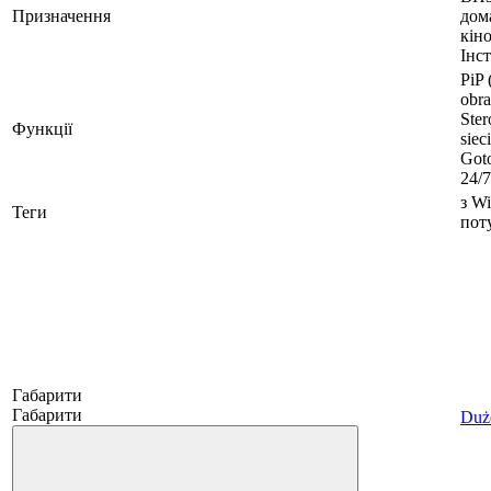
Призначення
дом
кіно
Інст
PiP 
obra
Ste
Функції
siec
Got
24/7
з Wi
Теги
поту
Габарити
Габарити
Duże