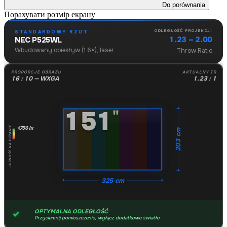
Do porównania
Порахувати розмір екрану
ODLEGŁOŚĆ PROJEKCJI
STANDARDOWY RZUT
1.23 – 2.00
NEC P525WL
Wbudowany obiektyw (1.6×), laser
Throw Ratio
PROPORCJE OBRAZU
AKTUALNY TR
16 : 10 — WXGA
1.23 : 1
151
"
756 lx
JASNOŚĆ NA EKRANIE
203 cm
325 cm
OPTYMALNA ODLEGŁOŚĆ
Przyciemnij pomieszczenie, wyłącz dodatkowe światło