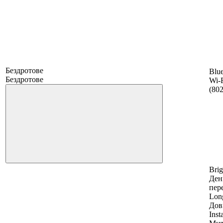
Бездротове
Blue
Бездротове
Wi-F
(802
Brig
Ден
пер
Long
Дов
Inst