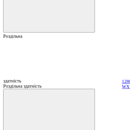
Роздільна
здатність
128
Роздільна здатність
WX