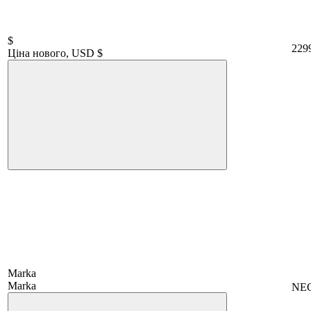
$
229
Ціна нового, USD $
Marka
Marka
NE