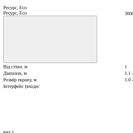
Ресурс, Eco
Ресурс, Eco
300
Від стіни, м
1
Діапазон, м
1.1 
Розмір екрану, м
1.0 
Інтерфейс (входи/
вих.)