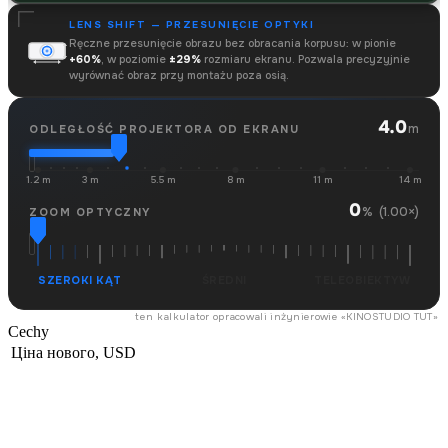
LENS SHIFT — PRZESUNIĘCIE OPTYKI
Ręczne przesunięcie obrazu bez obracania korpusu: w pionie
+60%
, w poziomie
±29%
rozmiaru ekranu. Pozwala precyzyjnie
wyrównać obraz przy montażu poza osią.
4.0
m
ODLEGŁOŚĆ PROJEKTORA OD EKRANU
1.2 m
3 m
5.5 m
8 m
11 m
14 m
0
(1.00×)
%
ZOOM OPTYCZNY
SZEROKI KĄT
ŚREDNI
TELEOBIEKTYW
ten kalkulator opracowali inżynierowie «
KINOSTUDIO TUT
»
Cechy
Ціна нового, USD