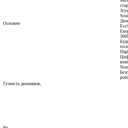
Мит
стар
Зсув
Sou
Дин
Основне
EcoS
Еко
360
Буд
пол
Digi
Циф
виві
Non
Без
роб
Гучність динаміків,
Вт