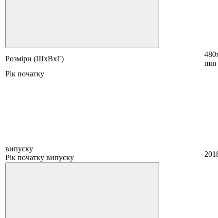
480
Розміри (ШхВхГ)
mm
Рік початку
випуску
201
Рік початку випуску