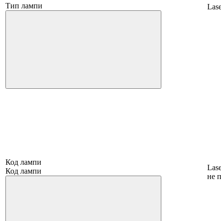
Тип лампи
Las
Код лампи
Las
Код лампи
не 