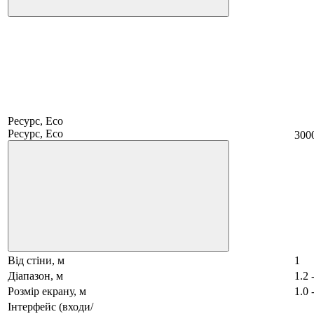
Ресурс, Eco
Ресурс, Eco
300
Від стіни, м
1
Діапазон, м
1.2 
Розмір екрану, м
1.0 
Інтерфейс (входи/