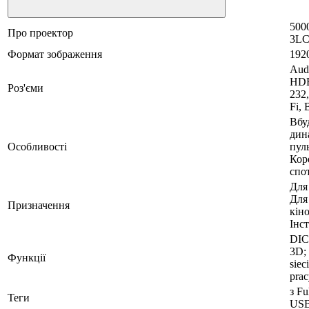
5000
Про проектор
3LC
Формат зображення
192
Aud
HDB
Роз'єми
232
Fi, 
Вбу
дин
Особливості
пул
Кор
спо
Для
Для
Призначення
кіно
Інст
DIC
3D;
Функції
sie
prac
з Fu
Теги
USB