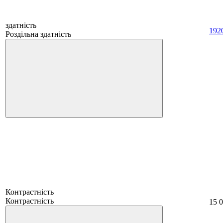
здатність
192
Роздільна здатність
Контрастність
Контрастність
15 0