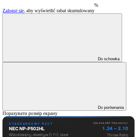
%
Zaloguj się
, aby wyświetlić rabat skumulowany
Do schowka
Do porównania
Порахувати розмір екрану
ODLEGŁOŚĆ PROJEKCJI
STANDARDOWY RZUT
1.24 – 2.10
NEC NP-P502HL
Wbudowany obiektyw (1.7×), laser
Throw Ratio