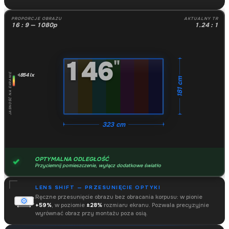
PROPORCJE OBRAZU
AKTUALNY TR
16 : 9 — 1080p
1.24 : 1
146
"
854 lx
JASNOŚĆ NA EKRANIE
181 cm
323 cm
OPTYMALNA ODLEGŁOŚĆ
Przyciemnij pomieszczenie, wyłącz dodatkowe światło
LENS SHIFT — PRZESUNIĘCIE OPTYKI
Ręczne przesunięcie obrazu bez obracania korpusu: w pionie
+59%
, w poziomie
±28%
rozmiaru ekranu. Pozwala precyzyjnie
wyrównać obraz przy montażu poza osią.