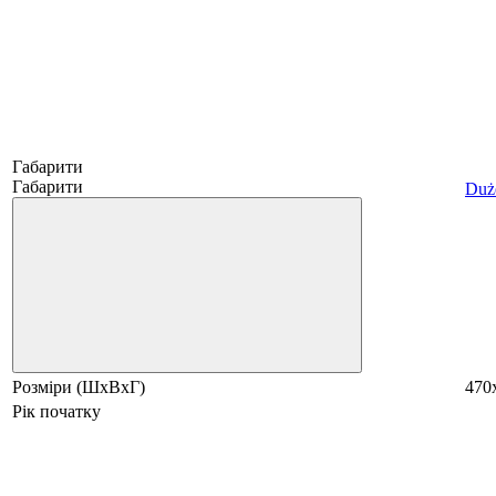
Габарити
Габарити
Duże
Розміри (ШхВхГ)
470
Рік початку