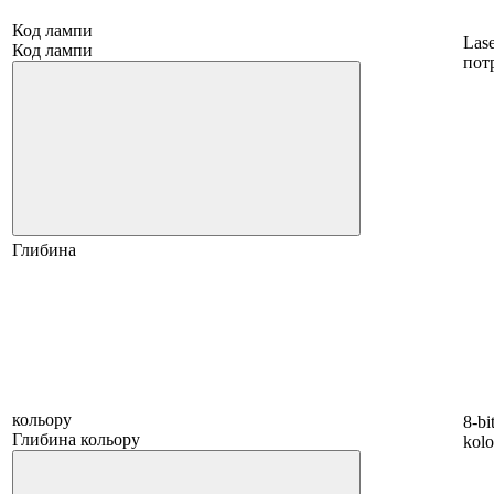
Код лампи
Las
Код лампи
пот
Глибина
кольору
8-bi
Глибина кольору
kol