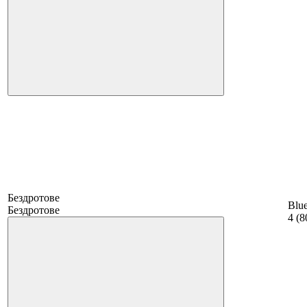
Бездротове
Blue
Бездротове
4 (8