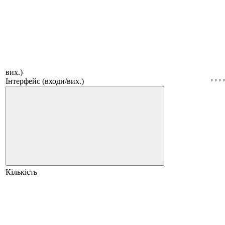
вих.)
,
,
,
Інтерфейс (входи/вих.)
Кількість