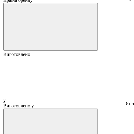
Країна бренду
Виготовлено
у
Япо
Виготовлено у