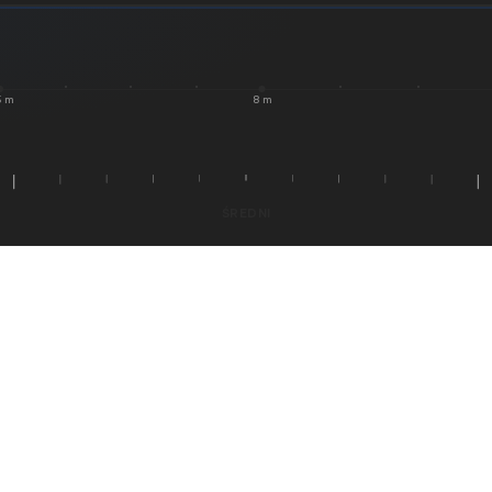
5 m
8 m
ŚREDNI