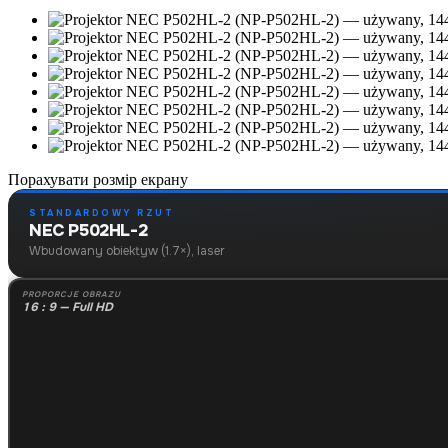
Порахувати розмір екрану
STANDARDOWY RZUT
NEC P502HL-2
Wbudowany obiektyw (1.7×), laser
PROPORCJE OBRAZU
16 : 9 — Full HD