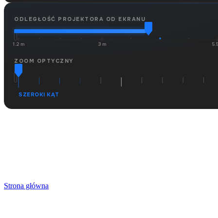
ODLEGŁOŚĆ PROJEKTORA OD EKRANU
1.2 m
3 m
5.
ZOOM OPTYCZNY
SZEROKI KĄT
Strona główna