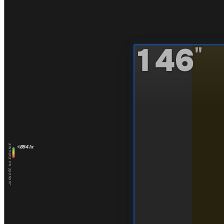
146
"
854 lx
JASNOŚĆ NA EKRANIE