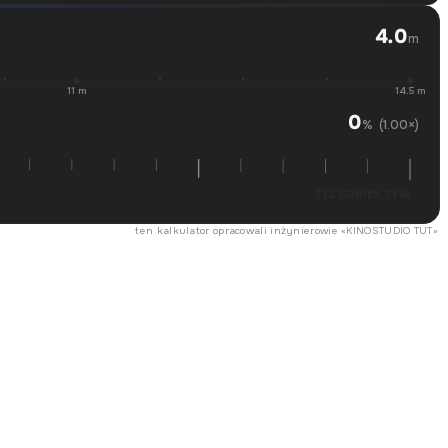
4.0
m
11 m
14.5 m
0
(1.00×)
%
TELEOBIEKTYW
ten kalkulator opracowali inżynierowie «
KINOSTUDIO TUT
»