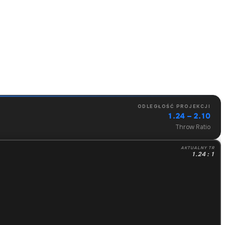
ODLEGŁOŚĆ PROJEKCJI
1.24 – 2.10
Throw Ratio
AKTUALNY TR
1.24 : 1