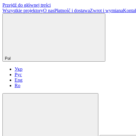
Przejdź do głównej treści
Wszystkie projektory
O nas
Płatność i dostawa
Zwrot i wymiana
Konta
Pol
Укр
Рус
Eng
Ro