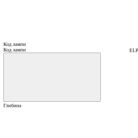
Код лампи
Код лампи
ELP
Глибина