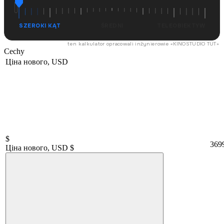
SZEROKI KĄT
ŚREDNI
TELEOBIEKTYW
ten kalkulator opracowali inżynierowie «
KINOSTUDIO TUT
»
Cechy
Ціна нового, USD
$
369
Ціна нового, USD $