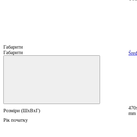
Габарити
Габарити
Śred
470
Розміри (ШхВхГ)
mm
Рік початку