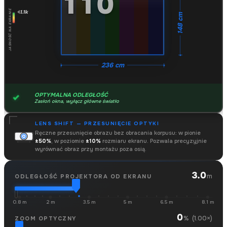
110
1.1k
JASNOŚĆ NA EKRANIE
148 cm
236 cm
OPTYMALNA ODLEGŁOŚĆ
Zasłoń okna, wyłącz główne światło
LENS SHIFT — PRZESUNIĘCIE OPTYKI
Ręczne przesunięcie obrazu bez obracania korpusu: w pionie
±50%
, w poziomie
±10%
rozmiaru ekranu. Pozwala precyzyjnie
wyrównać obraz przy montażu poza osią.
3.0
m
ODLEGŁOŚĆ PROJEKTORA OD EKRANU
0.8 m
2 m
3.5 m
5 m
6.5 m
8.1 m
0
(1.00×)
%
ZOOM OPTYCZNY