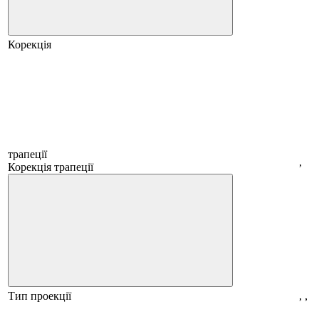
Корекція
трапеції
,
Корекція трапеції
Тип проекції
, ,