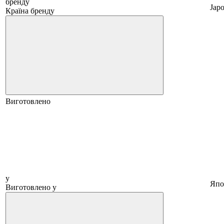
бренду
Japo
Країна бренду
Виготовлено
у
Япо
Виготовлено у