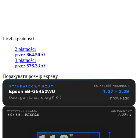
Liczba płatności
2 płatności
przez
864.50 zł
3 płatności
przez
576.33 zł
Порахувати розмір екрану
ODLEGŁOŚĆ PROJEKCJI
STANDARDOWY RZUT
1.27 – 2.29
Epson EB-G5450WU
Obiektyw standardowy (1.8×)
Throw Ratio
PROPORCJE OBRAZU
AKTUALNY TR
16 : 10 — WUXGA
1.27 : 1
"