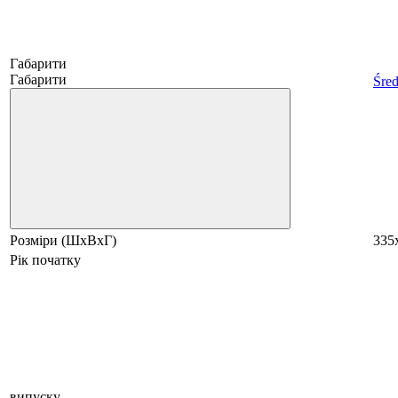
Габарити
Габарити
Śred
Розміри (ШхВхГ)
335
Рік початку
випуску