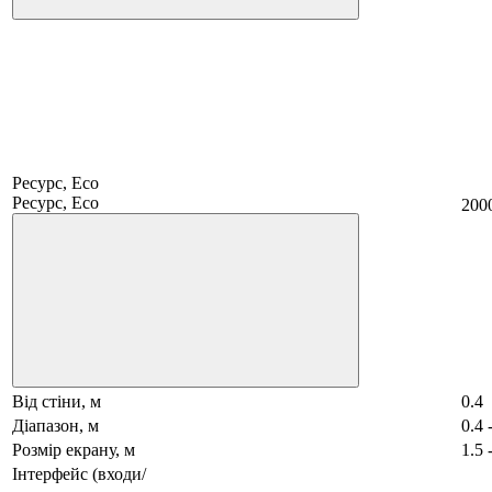
Ресурс, Eco
Ресурс, Eco
200
Від стіни, м
0.4
Діапазон, м
0.4 
Розмір екрану, м
1.5 
Інтерфейс (входи/