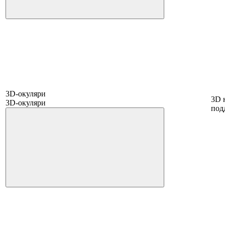
3D-окуляри
3D 
3D-окуляри
под