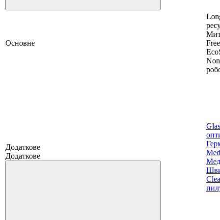
Lon
ресу
Мит
Основне
Free
Eco
Non
роб
Glas
опт
Гер
Додаткове
Medi
Додаткове
Мед
Шви
Clea
пил