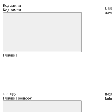
Код лампи
Las
Код лампи
лам
Глибина
кольору
8-bi
Глибина кольору
kol