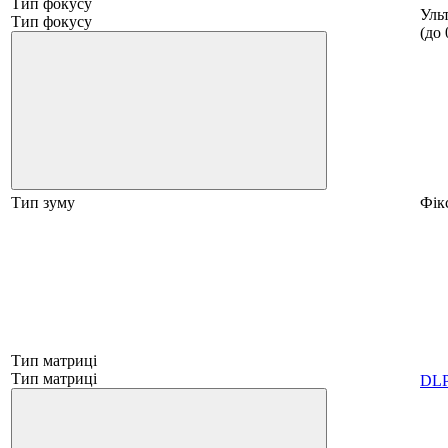
Тип фокусу
Уль
Тип фокусу
(до 
Тип зуму
Фік
Тип матриці
Тип матриці
DL