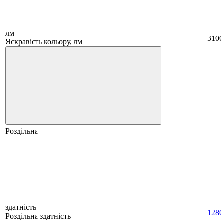
лм
310
Яскравість кольору, лм
Роздільна
здатність
128
Роздільна здатність