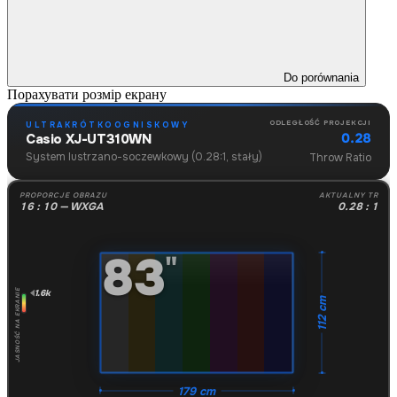
Do porównania
Порахувати розмір екрану
ODLEGŁOŚĆ PROJEKCJI
ULTRAKRÓTKOOGNISKOWY
0.28
Casio XJ-UT310WN
System lustrzano-soczewkowy (0.28:1, stały)
Throw Ratio
PROPORCJE OBRAZU
AKTUALNY TR
16 : 10 — WXGA
0.28 : 1
83
"
1.6k
JASNOŚĆ NA EKRANIE
112 cm
179 cm