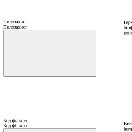
Пилозахист
Гер
Пилозахист
без
кон
Код фільтра
Bezf
Код фільтра
her