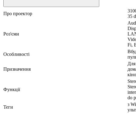
310
Про проектор
35 d
Aud
Dis
Роз'єми
LAN
Vid
Fi, 
Вбу
Особливості
пул
Для
Призначення
дом
кіно
Ster
Ste
Функції
int
do p
з Wi
Теги
уль