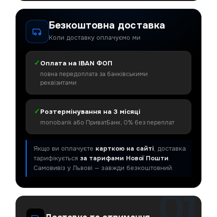
Безкоштовна доставка
Коли доставку оплачуємо ми
✓
Оплата на IBAN ФОП
повна передоплата за банківськими
реквізитами
✓
Розтермінування на 3 місяці
monobank або ПриватБанк, 0% без переплат
Якщо ви оплачуєте
карткою на сайті
, доставка
тарифікується
за тарифами Нової Пошти
.
Самовивіз у Львові — завжди безкоштовний.