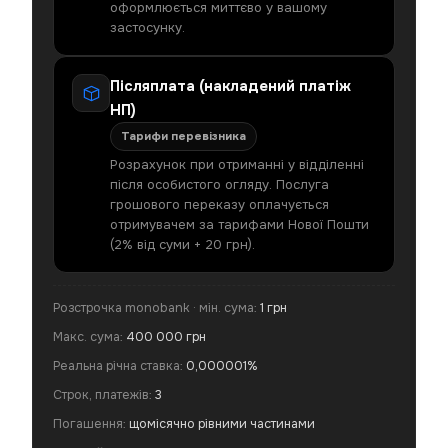
оформлюється миттєво у вашому
застосунку.
Післяплата (накладений платіж
НП)
Тарифи перевізника
Розрахунок при отриманні у відділенні
після особистого огляду. Послуга
грошового переказу оплачується
отримувачем за тарифами Нової Пошти
(2% від суми + 20 грн).
Розстрочка monobank · мін. сума:
1 грн
Макс. сума:
400 000 грн
Реальна річна ставка:
0,000001%
Строк, платежів:
3
Погашення:
щомісячно рівними частинами