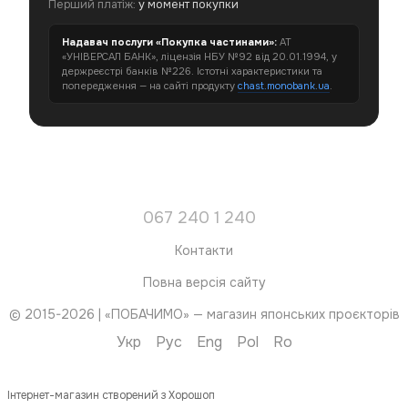
Перший платіж:
у момент покупки
Надавач послуги «Покупка частинами»:
АТ
«УНІВЕРСАЛ БАНК», ліцензія НБУ №92 від 20.01.1994, у
держреєстрі банків №226. Істотні характеристики та
попередження — на сайті продукту
chast.monobank.ua
.
067 240 1 240
Контакти
Повна версія сайту
© 2015-2026 | «ПОБАЧИМО» — магазин японських проєкторів
Укр
Рус
Eng
Pol
Ro
Інтернет-магазин створений з Хорошоп