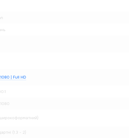
an
ань
1080 | Full HD
0:1
x1080
 (широкоформатний)
артні (1.3 - 2)