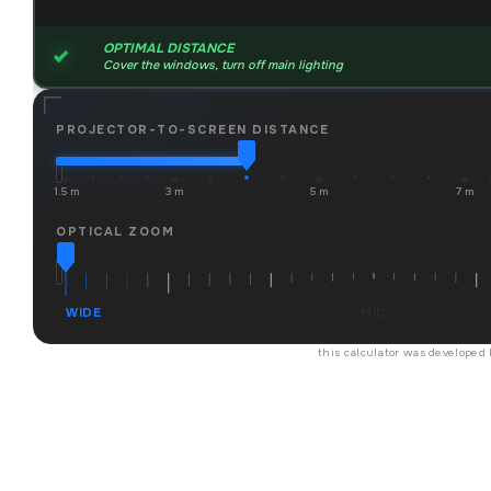
OPTIMAL DISTANCE
Cover the windows, turn off main lighting
PROJECTOR-TO-SCREEN DISTANCE
1.5 m
3 m
5 m
7 m
OPTICAL ZOOM
WIDE
MID
this calculator was developed