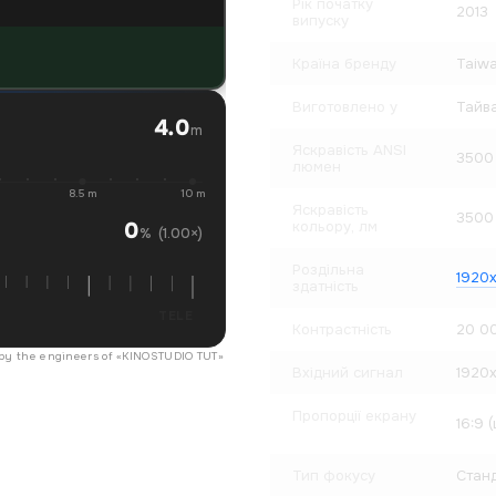
Рік початку
2013
випуску
Країна бренду
Taiw
Виготовлено у
Тайв
4.0
m
Яскравість ANSI
3500
люмен
8.5 m
10 m
Яскравість
3500
0
кольору, лм
(1.00×)
%
Роздільна
1920x
здатність
TELE
Контрастність
20 00
 by the engineers of «
KINOSTUDIO TUT
»
Вхідний сигнал
1920
Пропорції екрану
16:9
Тип фокусу
Станд