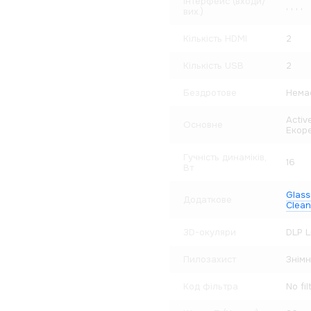
Інтерфейс (входи/
,
,
,
,
вих.)
Кількість HDMI
2
Кількість USB
2
Бездротове
Нема
Activ
Основне
Екор
Гучність динаміків,
16
Вт
Glass
Додаткове
Clean
3D-окуляри
DLP L
Пилозахист
Знімн
Код фільтра
No fil