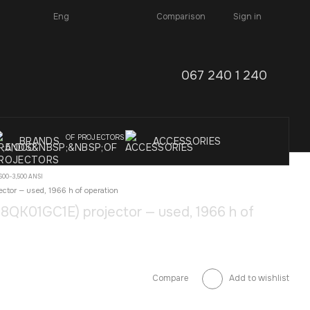
Comparison
Eng
Sign in
067 240 1 240
OF PROJECTORS
BRANDS
ACCESSORIES
,600–3,500 ANSI
tor — used, 1966 h of operation
QK01GC1E) projector — used, 1966 h of
Compare
Add to wishlist