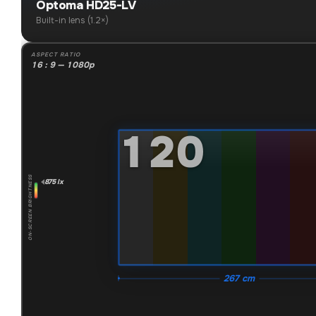
Optoma HD25-LV
Built-in lens (1.2×)
ASPECT RATIO
16 : 9 — 1080p
"
120
ON-SCREEN BRIGHTNESS
875 lx
267 cm