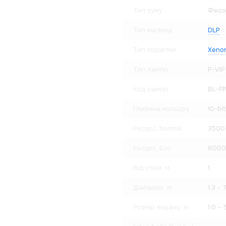
Тип зуму
Фікс
Тип матриці
DLP
Тип підсвітки
Xeno
Тип лампи
P-VIP
Код лампи
BL-F
Глибина кольору
10-bit
Ресурс, Normal
3500
Ресурс, Eco
6000
Від стіни, м
1
Діапазон, м
1.3 - 
Розмір екрану, м
1.0 - 5