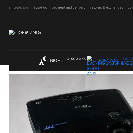
Skip to main content
all projectors
about us
payment and delivery
returns & exchanges
con
<2,500 ANSI
2,600–
NIGHT
EVENING