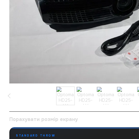
Порахувати розмір екрану
STANDARD THROW