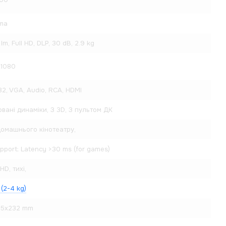
ma
lm, Full HD, DLP, 30 dB, 2.9 kg
x1080
2, VGA, Audio, RCA, HDMI
вані динаміки, З 3D, З пультом ДК
омашнього кінотеатру,
pport; Latency >30 ms (for games)
 HD, тихі,
 (2-4 kg)
95x232 mm