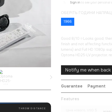
Sign in
to see your personal 
%
ОБЕРІТЬ ГОДИНИ НАПРА
1966
Good 8/10 ◽ Looks good; there
finish and not affecting funct
lumens) and Full HD 1080p su
Optoma HD25-LV projector, re
Notify me when back 
Guarantee
Payment
Features
THROW DISTANCE
Ціна нового, USD $
1699