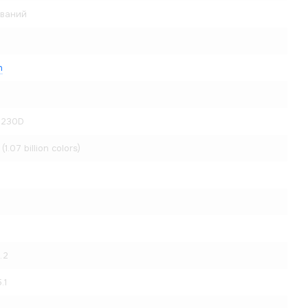
ований
n
P230D
 (1.07 billion colors)
7.2
.1