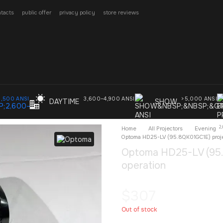
tacts
public offer
privacy policy
store reviews
3,500 ANSI
3,600–4,900 ANSI
>5,000 ANSI
DAYTIME
SHOW
2
Home
All Projectors
Evening
Optoma HD25-LV (95.8QK01GC1E) projec
Optoma HD25-LV (95.8
operation
$307
Out of stock