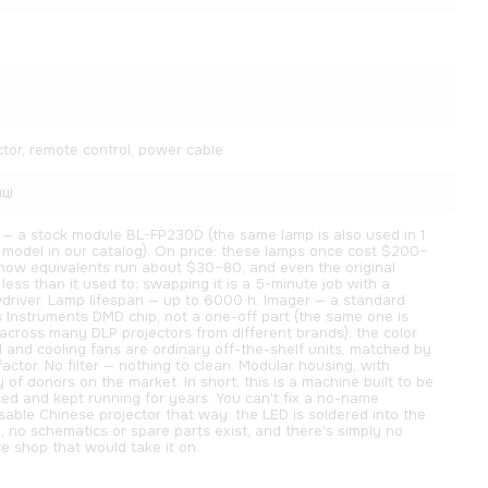
ctor, remote control, power cable
ці
— a stock module BL-FP230D (the same lamp is also used in 1
 model in our catalog). On price: these lamps once cost $200–
now equivalents run about $30–80, and even the original
 less than it used to; swapping it is a 5-minute job with a
driver. Lamp lifespan — up to 6000 h. Imager — a standard
 Instruments DMD chip, not a one-off part (the same one is
across many DLP projectors from different brands); the color
 and cooling fans are ordinary off-the-shelf units, matched by
factor. No filter — nothing to clean. Modular housing, with
y of donors on the market. In short, this is a machine built to be
ced and kept running for years. You can't fix a no-name
sable Chinese projector that way: the LED is soldered into the
, no schematics or spare parts exist, and there's simply no
ce shop that would take it on.