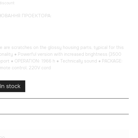
discount
ЦЮВАННЯ ПРОЕКТОРА:
 are scratches on the glossy housing parts, typical for this
ionality ● Powerful version with increased brightness (3500
pport ● OPERATION: 1966 h ● Technically sound ● PACKAGE:
mote control, 220V cord
in stock
.00