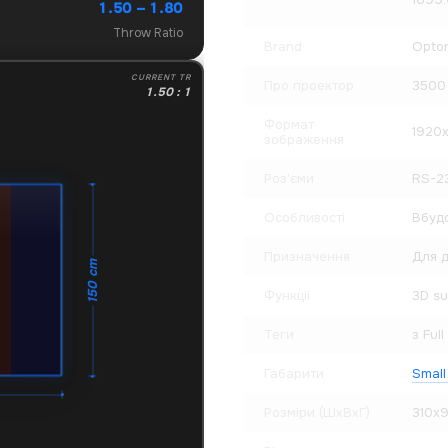
1.50 – 1.80
Throw Ratio
Brand
Opto
CURRENT TR
Про проектор
3500 
1.50 : 1
Формат
1920
зображення
Роз'єми
RS-23
Особливості
Вбудо
Призначення
Для д
150 cm
Функції
3D su
Теги
з Full
Габарити
Small
Розміри (ШхВхГ)
310x