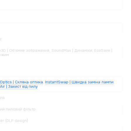
є
e3D | Об'ємне зображення, SoundMax | Динаміки, EcoSave |
ежим
Optics | Скляна оптика
,
InstantSwap | Швидка заміна лампи
,
Air | Захист від пилу
ink
ий пиловий фільтр
ter (DLP design)