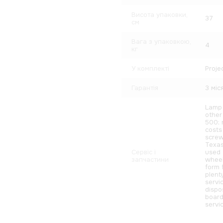
Висота упаковки,
37
см
Вага з упаковкою,
4
кг
У комплекті
Proje
Гарантія
3 міся
Lamp 
other
500; 
costs
screw
Texas
Сервіс і
used 
запчастини
wheel
form 
plent
servi
dispo
board
servi