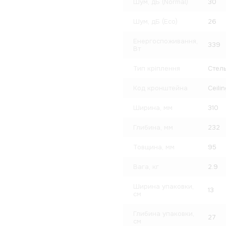
Шум, дБ (Normal)
30
Шум, дБ (Eco)
26
Енергоспоживання,
339
Вт
Тип кріплення
Стель
Код кронштейна
Ceili
Ширина, мм
310
Глибина, мм
232
Товщина, мм
95
Вага, кг
2.9
Ширина упаковки,
13
см
Глибина упаковки,
27
см