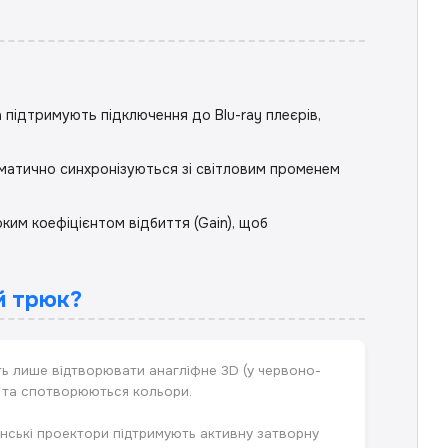
 підтримують підключення до Blu-ray плеєрів,
оматично синхронізуються зі світловим променем
им коефіцієнтом відбиття (Gain), щоб
й трюк?
ть лише відтворювати анагліфне 3D (у червоно-
чі та спотворюються кольори.
нські проектори підтримують активну затворну