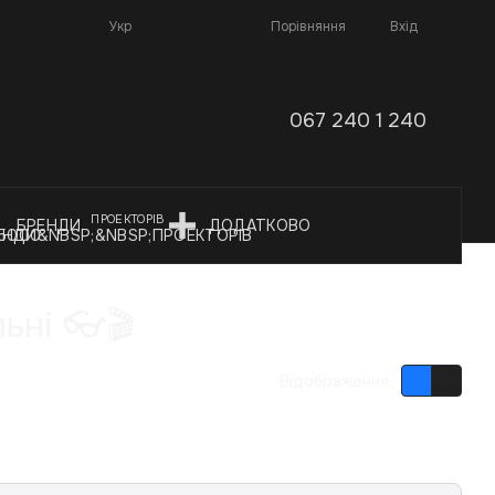
Порівняння
Укр
Вхід
067 240 1 240
ПРОЕКТОРІВ
БРЕНДИ
ДОДАТКОВО
ьні 👓🎬
Відображення: