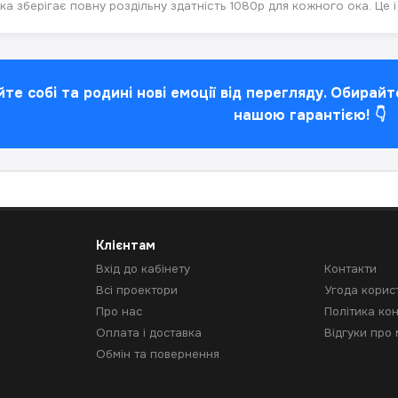
ка зберігає повну роздільну здатність 1080p для кожного ока. Це 
те собі та родині нові емоції від перегляду. Обирай
нашою гарантією! 👇
Клієнтам
Вхід до кабінету
Контакти
Всі проектори
Угода корис
Про нас
Політика кон
Оплата і доставка
Відгуки про
Обмін та повернення