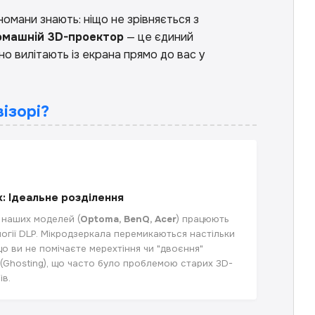
номани знають: ніщо не зрівняється з
машній 3D-проектор
— це єдиний
о вилітають із екрана прямо до вас у
візорі?
k: Ідеальне розділення
 наших моделей (
Optoma, BenQ, Acer
) працюють
огії DLP. Мікродзеркала перемикаються настільки
о ви не помічаєте мерехтіння чи "двоєння"
(Ghosting), що часто було проблемою старих 3D-
ів.