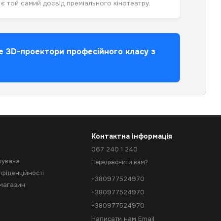
і є той самий досвід преміального кінотеатру.
те 3D-проектори професійного класу з
Контактна інформація
067 240 1 240
тувача
Передзвонити вам?
фіденційності
+380977524970
 магазин
+380977524970
+380977524970
Написати нам Email