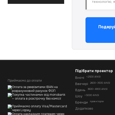
технологію, я
Подаруй
Підібрати проектор
<2500 ANSI
Вночі
Приймаємо до оплати
2600–3500 ANSI
Ввечері
3600–4900 ANSI
Вдень
>5000 ANSI
Шоу
проекторів
Бренди
Додатково