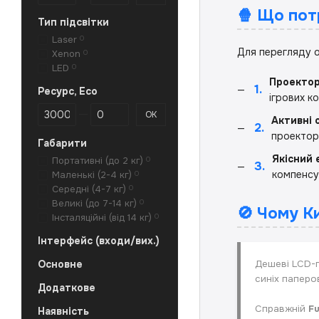
🍿 Що пот
Тип підсвітки
Laser
0
Для перегляду о
Xenon
0
LED
0
Проектор
1.
Ресурс, Eco
ігрових к
Від Ресурс, Eco
До Ресурс, Eco
ОК
Активні 
2.
проектор
Габарити
Якісний 
Портативні (до 2 кг)
0
3.
компенсу
Маленькі (2-4 кг)
0
Середні (4-7 кг)
0
Великі (до 7-14 кг)
0
🚫 Чому К
Інсталяційні (від 14 кг)
0
Інтерфейс (входи/вих.)
Основне
Дешеві LCD-п
синіх паперо
Додаткове
Справжній
Fu
Наявність