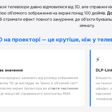
сні телевізори давно відмовилися від 3D, але справжні кі
ією об'ємного зображення на екрані понад 100 дюймів.
До
б отримати ефект повного занурення, де об'єкти буквальн
кімнату.
D на проекторі — це крутіше, ніж у теле
⚡
є значення
DLP-Lin
посередньо залежить від розміру зображення.
Більшість
му ТВ це виглядає як "вікно в об'ємний світ",
на технол
мовому екрані проектора ви
стаєте частиною
швидко, щ
 Це масштаб справжнього кінотеатру IMAX.
картинки 
телевізор