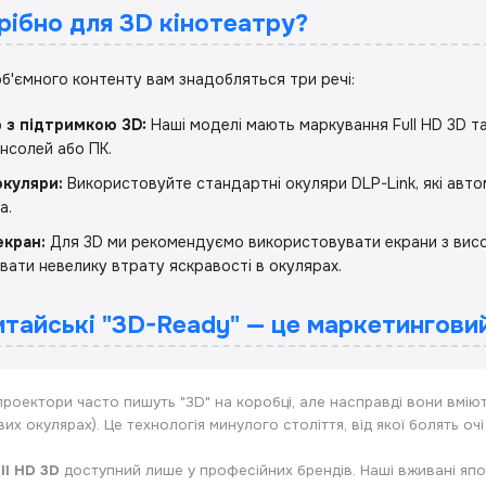
рібно для 3D кінотеатру?
б'ємного контенту вам знадобляться три речі:
 з підтримкою 3D:
Наші моделі мають маркування Full HD 3D та
онсолей або ПК.
окуляри:
Використовуйте стандартні окуляри DLP-Link, які авт
а.
екран:
Для 3D ми рекомендуємо використовувати екрани з висок
вати невелику втрату яскравості в окулярах.
итайські "3D-Ready" — це маркетингови
роектори часто пишуть "3D" на коробці, але насправді вони вмію
вих окулярах). Це технологія минулого століття, від якої болять о
ll HD 3D
доступний лише у професійних брендів. Наші вживані япо