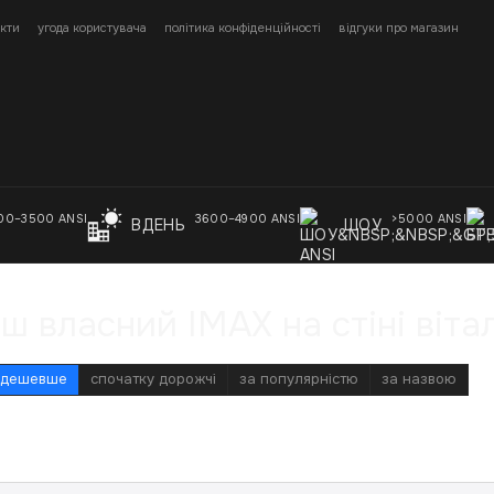
кти
угода користувача
політика конфіденційності
відгуки про магазин
00–3500 ANSI
3600–4900 ANSI
>5000 ANSI
ВДЕНЬ
ШОУ
 власний IMAX на стіні вітал
 дешевше
спочатку дорожчі
за популярністю
за назвою