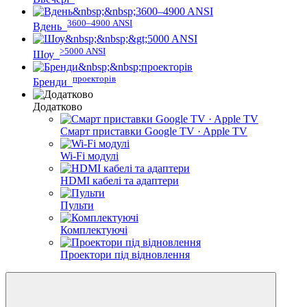
3600–4900 ANSI
Вдень
>5000 ANSI
Шоу
проекторів
Бренди
Додатково
Смарт приставки Google TV · Apple TV
Wi-Fi модулі
HDMI кабелі та адаптери
Пульти
Комплектуючі
Проектори під відновлення