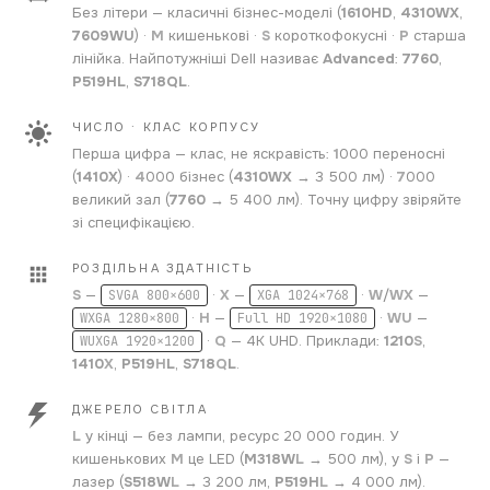
Без літери — класичні бізнес-моделі (
1610HD
,
4310WX
,
7609WU
) ·
M
кишенькові ·
S
короткофокусні ·
P
старша
лінійка. Найпотужніші Dell називає
Advanced
:
7760
,
P519HL
,
S718QL
.
ЧИСЛО · КЛАС КОРПУСУ
Перша цифра — клас, не яскравість:
1
000 переносні
(
1410X
) ·
4
000 бізнес (
4310WX
→ 3 500 лм) ·
7
000
великий зал (
7760
→ 5 400 лм). Точну цифру звіряйте
зі специфікацією.
РОЗДІЛЬНА ЗДАТНІСТЬ
S
—
·
X
—
·
W
/
WX
—
SVGA 800×600
XGA 1024×768
·
H
—
·
WU
—
WXGA 1280×800
Full HD 1920×1080
·
Q
— 4K UHD. Приклади:
1210
S
,
WUXGA 1920×1200
1410
X
,
P519
H
L
,
S718
Q
L
.
ДЖЕРЕЛО СВІТЛА
L
у кінці — без лампи, ресурс 20 000 годин. У
кишенькових
M
це LED (
M318W
L
→ 500 лм), у
S
і
P
—
лазер (
S518W
L
→ 3 200 лм,
P519H
L
→ 4 000 лм).