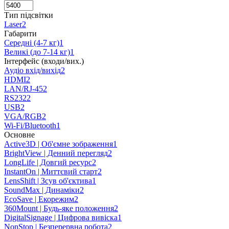
Тип підсвітки
Laser
2
Габарити
Середні (4-7 кг)
1
Великі (до 7-14 кг)
1
Інтерфейс (входи/вих.)
Аудіо вхід/вихід
2
HDMI
2
LAN/RJ-45
2
RS232
2
USB
2
VGA/RGB
2
Wi-Fi/Bluetooth
1
Основне
Active3D | Об'ємне зображення
1
BrightView | Денний перегляд
2
LongLife | Довгий ресурс
2
InstantOn | Миттєвий старт
2
LensShift | Зсув об'єктива
1
SoundMax | Динаміки
2
EcoSave | Екорежим
2
360Mount | Будь-яке положення
2
DigitalSignage | Цифрова вивіска
1
NonStop | Безперервна робота
2