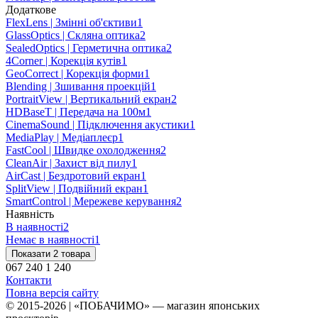
Додаткове
FlexLens | Змінні об'єктиви
1
GlassOptics | Скляна оптика
2
SealedOptics | Герметична оптика
2
4Corner | Корекція кутів
1
GeoCorrect | Корекція форми
1
Blending | Зшивання проекцій
1
PortraitView | Вертикальний екран
2
HDBaseT | Передача на 100м
1
CinemaSound | Підключення акустики
1
MediaPlay | Медіаплеєр
1
FastCool | Швидке охолодження
2
CleanAir | Захист від пилу
1
AirCast | Бездротовий екран
1
SplitView | Подвійний екран
1
SmartControl | Мережеве керування
2
Наявність
В наявності
2
Немає в наявності
1
Показати 2 товара
067 240 1 240
Контакти
Повна версія сайту
© 2015-2026 | «ПОБАЧИМО» — магазин японських