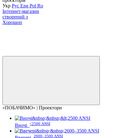
проєкторів
Укр
Рус
Eng
Pol
Ro
Інтернет-магазин
створений з
Хорошоп
«ПОБАЧИМО» | Проектори
<2500 ANSI
Вночі
2600–3500 ANSI
Ввечері