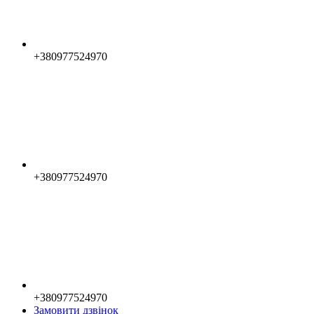
+380977524970
+380977524970
+380977524970
Замовити дзвінок