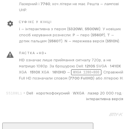
Лазерний і
7760
, хоч літери не має. Решта — лампові
UHP.
СУФІКС У КІНЦІ
i
— інтерактивна з пером (
S320W
i
,
S500W
i
). У новіших
спосіб керування рознесли:
P
— перо (
S560
P
),
T
—
дотик пальцем (
S560
T
).
N
— мережева версія (
S510
N
).
ПАСТКА «HD»
HD
означає лише приймання сигналу 720p, а не
матрицю 1080p. За брошурою Dell:
1210S
SVGA ·
1410X
XGA ·
1510X
XGA ·
1610HD
—
. Справжній
WXGA 1280×800
Full HD позначали словом (
7700 FullHD
) або літерою
H
.
S518WLi
=
Dell · короткофокусний · WXGA · лазер 20 000 год ·
інтерактивна версія