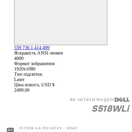
559
736
1
414
499
Яскравість ANSI люмен
4000
Формат зображення
1920x1080
Тип підсвітки
Laser
Ціна нового, USD $
2499.00
ЯК ЧИТАТИ МОДЕЛІ
S
518
W
L
i
Як читати моделі проекторів Dell: літера
ЛІТЕРА НА ПОЧАТКУ · КЛАС